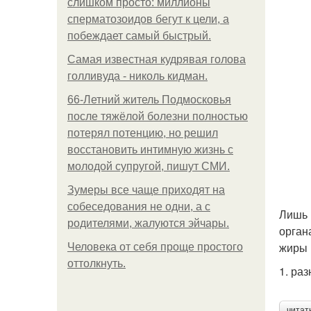
слишком просто: миллионы
сперматозоидов бегут к цели, а
побеждает самый быстрый.
Самая известная кудрявая голова
голливуда - николь кидман.
66-Летний житель Подмосковья
после тяжёлой болезни полностью
потерял потенцию, но решил
восстановить интимную жизнь с
молодой супругой, пишут СМИ.
Зумеры все чаще приходят на
собеседования не одни, а с
Лишь 
родителями, жалуются эйчары.
орган
жиры 
Человека от себя проще простого
оттолкнуть.
1. ра
читат