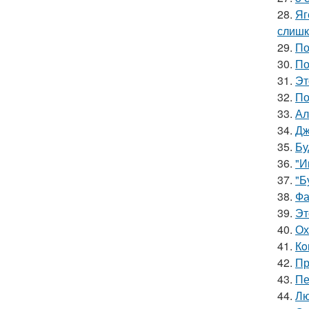
28.
Яг
слишк
29.
По
30.
По
31.
Эт
32.
По
33.
Ал
34.
Дж
35.
Бу
36.
"И
37.
"Б
38.
Фа
39.
Эт
40.
Ох
41.
Кo
42.
Пр
43.
Пе
44.
Лю