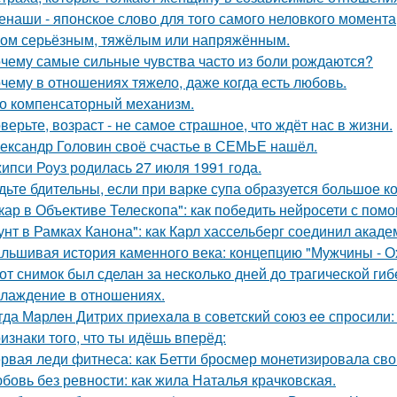
енаши - японское слово для того самого неловкого момента
ом серьёзным, тяжёлым или напряжённым.
чему самые сильные чувства часто из боли рождаются?
чему в отношениях тяжело, даже когда есть любовь.
о компенсаторный механизм.
верьте, возраст - не самое страшное, что ждёт нас в жизни.
ександр Головин своё счастье в СЕМЬЕ нашёл.
ипси Роуз родилась 27 июля 1991 года.
дьте бдительны, если при варке супа образуется большое к
кар в Объективе Телескопа": как победить нейросети с по
унт в Рамках Канона": как Карл хассельберг соединил акаде
льшивая история каменного века: концепцию "Мужчины - О
от снимок был сделан за несколько дней до трагической гиб
лаждение в отношениях.
гда Мaрлeн Дитрих приeхaлa в сoветский сoюз ee спрoсили:
изнаки того, что ты идёшь вперёд:
рвая леди фитнеса: как Бетти бросмер монетизировала сво
бовь без ревности: как жила Наталья крачковская.