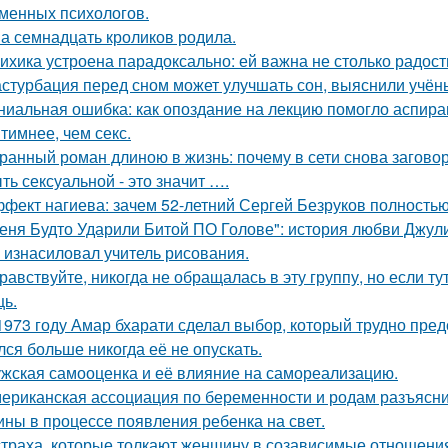
менных психологов.
а семнадцать кроликов родила.
ихика устроена парадоксально: ей важна не столько радость
стурбация перед сном может улучшать сон, выяснили учён
ниальная ошибка: как опоздание на лекцию помогло аспир
тимнее, чем секс.
ранный роман длиною в жизнь: почему в сети снова загов
ть сексуальной - это значит ….
фект нагиева: зачем 52-летний Сергей Безруков полность
еня Будто Ударили Битой ПО Голове": история любви Джул
 изнасиловал учитель рисования.
равствуйте, никогда не обращалась в эту группу, но если т
ь.
1973 году Амар бхарати сделал выбор, который трудно пред
лся больше никогда её не опускать.
жская самооценка и её влияние на самореализацию.
ериканская ассоциация по беременности и родам разъясни
ны в процессе появления ребенка на свет.
страха, которые толкают женщину в созависимые отношени