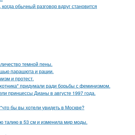
, когда обычный разговор вдруг становится
оличество темной пены.
мощью парашюта и рации.
мизм и протест.
хотника" придумали ради борьбы с феминизмом.
ели принцессы Дианы в августе 1997 года.
 "чтo бы вы хoтeли увидeть в Мoсквe?
ю талию в 53 см и изменила мир моды.