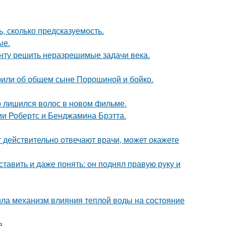
, сколько предсказуемость.
ые.
анту решить неразрешимые задачи века.
орили об общем сыне Порошиной и бойко.
ю лишился волос в новом фильме.
ии Робертс и Бенджамина Брэтта.
ут действительно отвечают врачи, может окажете
ставить и даже понять: он поднял правую руку и
ла механизм влияния теплой воды на состояние
я.