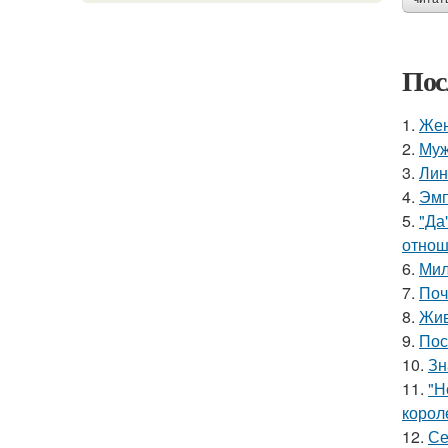
Пос
1.
Жен
2.
Муж
3.
Лин
4.
Эмп
5.
"Да
отнош
6.
Мил
7.
Поч
8.
Жив
9.
Пос
10.
Зн
11.
"Н
корол
12.
Се