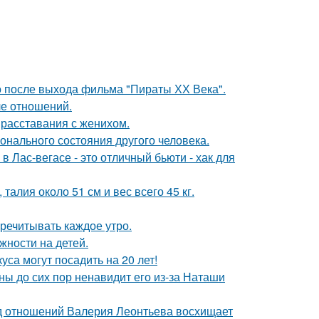
о после выхода фильма "Пираты ХХ Века".
ле отношений.
 расставания с женихом.
нального состояния другого человека.
в Лас-вегасе - это отличный бьюти - хак для
алия около 51 см и вес всего 45 кг.
речитывать каждое утро.
жности на детей.
са могут посадить на 20 лет!
ны до сих пор ненавидит его из-за Наташи
нд отношений Валерия Леонтьева восхищает