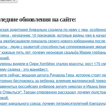
ледние обновления на сайте:
ская аудитория буквально сходила по нему с ума, особенн
чина - неудачник: 10 признаков, которые видны уже в нача
а джебисашвили показала своего нового избранника после
аты - люди с развитой способностью сопереживания эмоцио
" каждые пять лет: почему неоновая свадьба Марии горбань 
ений.
лионы видели в Одри Хепбёрн эталон красоты: рост 170 см, т
ему седина - это манифест.
ите сейчас: мощная цитата Ричарда Гира, которую стоит пе
тоянно беспокоюсь за ребенка: влияние материнской трево
аменитых российских руферов ангелу николау и Ивана бирку
е Отмыться": Тарзан откровенно рассказал, почему полстра
евой.
крет идеального союза: почему пятидесятилетний бэкграу