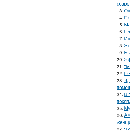
совре
13.
Он
14.
Пс
15.
Ма
16.
Ге
17.
Ин
18.
Эк
19.
Бы
20.
Эф
21.
"М
22.
Её
23.
Зд
помощ
24.
В 
покля
25.
Му
26.
Ам
женщи
27.
3 