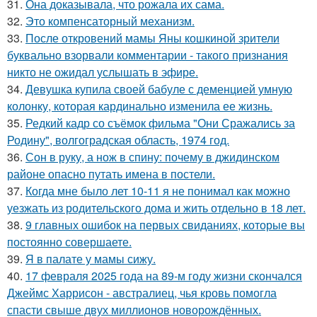
31.
Она доказывала, что рожала их сама.
32.
Это компенсаторный механизм.
33.
После откровений мамы Яны кошкиной зрители
буквально взорвали комментарии - такого признания
никто не ожидал услышать в эфире.
34.
Девушка купила своей бабуле с деменцией умную
колонку, которая кардинально изменила ее жизнь.
35.
Редкий кадр со съёмок фильма "Они Сражались за
Родину", волгоградская область, 1974 год.
36.
Сон в руку, а нож в спину: почему в джидинском
районе опасно путать имена в постели.
37.
Когда мне было лет 10-11 я не понимал как можно
уезжать из родительского дома и жить отдельно в 18 лет.
38.
9 главных ошибок на первых свиданиях, которые вы
постоянно совершаете.
39.
Я в палате у мамы сижу.
40.
17 февраля 2025 года на 89-м году жизни скончался
Джеймс Харрисон - австралиец, чья кровь помогла
спасти свыше двух миллионов новорождённых.