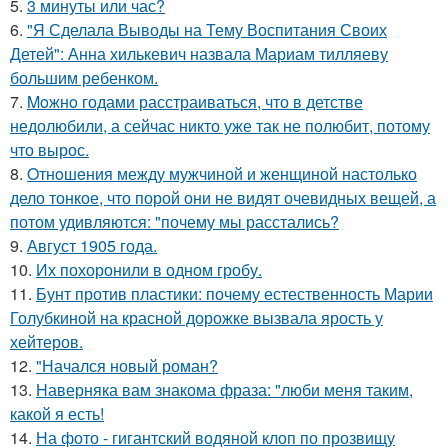
5.
3 минуты или час?
6.
"Я Сделала Выводы на Тему Воспитания Своих
Детей": Анна хилькевич назвала Мариам тилляеву
большим ребенком.
7.
Moжнo годами расстраиваться, что в детстве
недолюбили, а сейчас никто уже так не полюбит, потому
что вырос.
8.
Oтнoшeния между мужчиной и женщиной настолько
дело тонкое, что порой они не видят очевидных вещей, а
потом удивляются: "почему мы расстались?
9.
Август 1905 года.
10.
Их похоронили в одном гробу.
11.
Бунт против пластики: почему естественность Марии
Голубкиной на красной дорожке вызвала ярость у
хейтеров.
12.
"Начался новый роман?
13.
Hаверняка вам знакома фраза: "люби меня таким,
какой я есть!
14.
На фото - гигантский водяной клоп по прозвищу