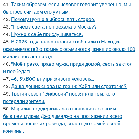
41.
Таким образом, если человек говорит уверенно, мы
быстрее считаем его умным.
42.
Почему нужно выбрасывать старое.
43.
"Почему света не поехала в Москву?
44.
Нужно к себе прислушиваться.
45.
В 2026 году палеонтологи сообщили о Находке
окаменелостей огромных осьминогов, живших около 100
миллионов лет назад.
46.
"Моё право, право мужа, придя домой, сесть за стол
и пообедать.
47.
46, 5\xB0C внутри живого человека.
48.
Даша дошик снова на грани: Хайп или стратегия?
49.
Третий сезон "Эйфории" посвятили тем, кого
потеряли зрители.
50.
Мэрилин поддерживала отношения со своим
бывшем мужем Джо димаджо на протяжении всего
времени после их развода, вплоть до самой своей
кончины.