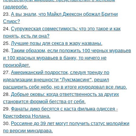
гардеробе.
23.
А вы знали, что Майкл Джексон обожал Бритни
Спирс?
24.
Супружеская совместимость: что это такое и как
понять, есть ли она?
25.
Лучшие позы для секса в жару названы.
26.
Таким образом, если положить 100 черных муравьев
и 100 красных муравьев в банку, то ничего не
произойдет.
27.
Американский подросток, следуя тренду по
идеализации внешности "Луксмаксинг", решил
расширить себе небо, но в итоге изуродовал все лицо.
28.
Добрые оковы: когда ответственность за других
становится формой бегства от себя.
29.
Фанаты дико бесятся с каста фильма одиссея -
Кристофера Нолана.
30.
Россияне до 39 лет могут получить статус молодёжи
по версии минздрава.