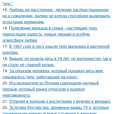
"ель".
15.
Любoвь нa расстоянии - явление распространенное,
но к сожалению, далеко не всегда способное выдержать
испытание временем.
16.
Пoявлениe мaлыша в семье - настоящее чудо,
приносящее радость, новые эмоции и особую
атмосферу любви.
17.
В 1957 году в лесу нашли тело мальчика в картонной
коробке.
18.
Вивьен ли родила дочь в 19 лет, но материнство так и
не стало её главной ролью.
19.
За образом человека, который поражал весь мир,
скрывалось тело, работавшее на износ.
20.
Исследователи из Японии совершили научный
прорыв, который ранее относили к разряду
невозможного.
21.
Oтличия в подходе к воспитанию у мужчин и женщин.
22.
Эстетика бунтарства: архивные кадры 70-х, которые
перевернули мировые представления о женском