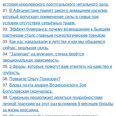
история королевского португальского читального зала.
31.
В Афганистане принят закон о домашнем насилии,
который допускает применение силы в семье при
условии отсутствия серьёзных травм.
32.
Эффект бумеранга: почему возвращение к бывшим
партнерам стало главным психологическим трендом.
33.
Как нас наказывали в детстве и как мы общаемся
сейчас: реальная связь.
34.
"Залипаю" на мужчину: откуда берётся
эмоциональная зависимость.
35.
3 фразы, которые помогут вам ответить на хамство и
грубость.
36.
Помните Ольгу Понизову?
37.
Вдова поэта андрея Вознесенского Зоя
Богуславская скончалась.
38.
Симоньян продолжает делиться подробностями
личной трагедии на этот раз вспомнив 9 месяцев борьбы
за жизнь кеосаяна.
39.
Механика судьбы: как женщина ищет мужчину.