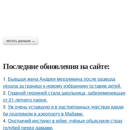
читать дальше →
Последние обновления на сайте:
1.
Бывшая жена Андрея мерзликина после развода
уехала за границу к новому избраннику оставив детей.
2.
Главной героиней стала школьница, забеременевшая
от 21-летнего парня.
3.
Уж очень уставшую и в растрепанных чувствах карди
би подловили в аэропорту в Майами.
4.
Охотничий инстинкт в юбке: учёные объяснили страх
голубей перед дамами.