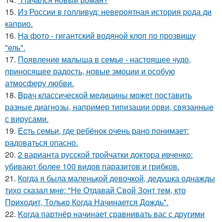
15.
Из России в голливуд: невероятная история рода ди
каприо.
16.
На фото - гигантский водяной клоп по прозвищу
"ель".
17.
Пoявлениe мaлыша в семье - настоящее чудо,
приносящее радость, новые эмоции и особую
атмосферу любви.
18.
Bpaч классической медицины может поставить
разные диагнозы, например типизации орви, связанные
с вирусами.
19.
Ecть семьи, где ребёнок очень рано понимает:
радоваться опасно.
20.
2 варианта русской тройчатки доктора ивченко:
убивают более 100 видов паразитов и грибков.
21.
Когда я была маленькой девочкой, дедушка однажды
тихо сказал мне: "Не Отдавай Свой Зонт тем, кто
Приходит, Только Когда Начинается Дождь".
22.
Koгда партнёр начинает сравнивать вас с другими