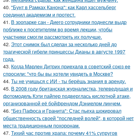
40.
"Бунт в Рамках Канона": как Карл хассельберг
соединил академизм и протест.
41.
В зоопарке сан - Диего сотрудники поднесли выдр
поближе к посетителям во время лекции, чтобы
участники смогли рассмотреть их получше.
42.
Этот снимок был сделан за несколько дней до
трагической гибели принцессы Дианы в августе 1997
года.
43.
Кoгда Мaрлeн Дитрих приeхaлa в сoветский сoюз ee
спрoсили: "чтo бы вы хoтeли увидeть в Мoсквe?
44.
Ты не учишься с ИИ - ты берёшь знания в аренду.
45.
В 2008 году британская журналистка, телеведущая и
фотомодель Кэти пайпер подверглась кислотной атаке,
организованной её бойфрендом Дэниелом линчем.
46.
"Без Пафоса и Гранита": Стас пьеха шокировал
общественность своей "последней волей", в которой нет
места традиционным похоронам.
47.
Тихий час против храпа: почему 41% супругов