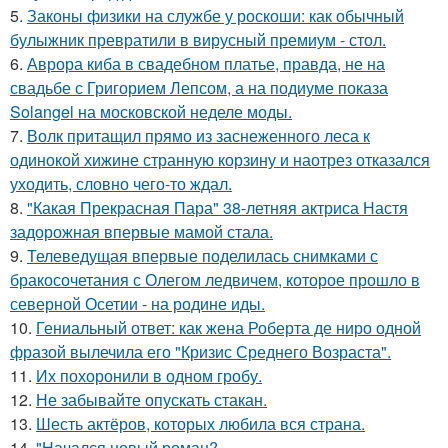
5.
Законы физики на службе у роскоши: как обычный
булыжник превратили в вирусный премиум - стол.
6.
Аврора киба в свадебном платье, правда, не на
свадьбе с Григорием Лепсом, а на подиуме показа
Solangel на московской неделе моды.
7.
Волк притащил прямо из заснеженного леса к
одинокой хижине странную корзину и наотрез отказался
уходить, словно чего-то ждал.
8.
"Какая Прекрасная Пара" 38-летняя актриса Настя
задорожная впервые мамой стала.
9.
Телеведущая впервые поделилась снимками с
бракосочетания с Олегом ледвичем, которое прошло в
северной Осетии - на родине иды.
10.
Гениальный ответ: как жена Роберта де ниро одной
фразой вылечила его "Кризис Среднего Возраста".
11.
Их похоронили в одном гробу.
12.
Не забывайте опускать стакан.
13.
Шесть актёров, которых любила вся страна.
14.
"Начался новый роман?