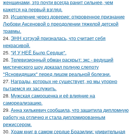
женщинами, это почти всегда ранит сильнее, чем
кажется на первый взгляд.
23.
Исцеление через доверие: откровенное признание
Любови Аксеновой о преодолении тяжелой детской
травмы.
24.
ЭНН хэтэуэй призналась, что считает себя
некрасивой.
25.
"И У НЕЁ Было Сердце".
26.
Телевизионный обман раскрыт: экс - ведущий
мистического шоу доказал полную слепоту
"Ясновидящих" перед лицом реальной болезни.
27.
Награды, которых не существует, но мы упорно
пытаемся их заслужить.
28.
Мужская самооценка и её влияние на
самореализацию.
29.
Анна хилькевич сообщила, что защитила дипломную
работу на отлично и стала дипломированным
режиссером.
30.
Храм книг в самом сердце Бразилии: удивительная