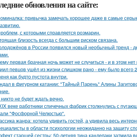
ледние обновления на сайте:
оминалка: привычка замечать хорошее даже в самые серые д
азвитию.
проблем, с которыми справляется розмарин.
тоящая близость всегда с большим риском связана.
олодожёнов в России появился новый необычный тренд - де
ами.
ему первая брачная ночь может не случиться - и в этом нет
иил певцов ушёл из жизни слишком рано - ему было всего 2
меня как будто пустота внутри.
ндал в фигурном катании: "Тайный Парень" Алины Загитовой
ние.
 никто не будет ждать вечно.
XIX веке работники спичечных фабрик столкнулись с пуга
али "Фосфорной Челюстью".
ассика жанра: хотела удивить гостей, а удивила весь интерн
ециалисты в области психологии неожиданно на защиту спо
фект старшей сестры: 50-летняя тина канделаки затмила вс