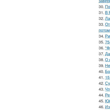
завер
30.
По
31.
В 
32.
Ла
33.
От
потом
34.
Ри
35.
75
36.
"Ф
37.
Да
38.
О 
39.
Не
40.
Бо
41.
15
42.
Су
43.
Чт
44.
Ре
45.
ЮА
46.
Из