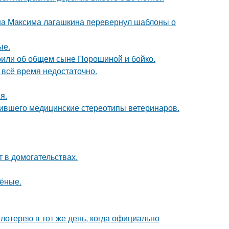
на Максима лагашкина перевернул шаблоны о
ые.
орили об общем сыне Порошиной и бойко.
всё время недостаточно.
я.
шившего медицинские стереотипы ветеринаров.
т в домогательствах.
чёные.
отерею в тот же день, когда официально