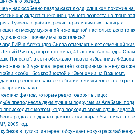
шился его развод.
чему нас особенно раздражают люди, слишком похожие на 
России обсуждают снижение брачного возраста на фоне за
риса Гузеева о работе, режиссерах и личных границах.
ношения между мужчиной и женщиной настолько дело тонкое
 удивляются: "почему мы расстались?
чард ГИР и Алехандра Силва отмечают 8 лет семейной жиз
-Летний Ричард гирр и его жена, 41-летняя Алехандра Сил
едю Понесло": в сети обсуждают новую избранницу Фёдора
вно женатый мужчина перестаёт воспринимать жену как ж
любви к себе - без крайностей и "Экономии на Важном".
давно произошло важное событие в жизни известного росси
ль прожить надо.
 жестких фактов, которые редко говорят в лицо:
дьба преподнесла двум лучшим подругам из Алабамы подаро
о происходит с мозгом, когда подходит время сдачи дедлай
бёнок родился с другим цветом кожи: пара объяснила это ге
Р, 2005 год.
 кубиков в пузико: интернет обсуждает новую расслабленну