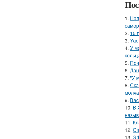
Пос
1.
Нап
самор
2.
15 
3.
Yac
4.
У м
кольц
5.
Поч
6.
Дан
7.
"У 
8.
Ска
молча
9.
Вас
10.
В 
назыв
11.
Кл
12.
Сп
13.
Эф