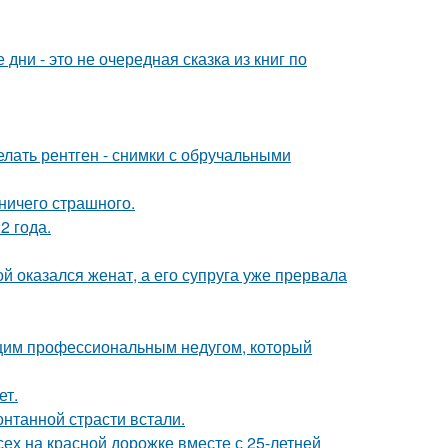
ни - это не очередная сказка из книг по
лать рентген - снимки с обручальными
 ничего страшного.
2 года.
 оказался женат, а его супруга уже прервала
ющим профессиональным недугом, который
ет.
нтанной страсти встали.
ех на красной дорожке вместе с 25-летней