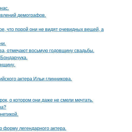
нас.
явлений демографов.
, что порой они не видят очевидных вещей, а
ни.
ьва, отмечают восьмую годовщину свадьбы.
 Бондарчука.
енщину.
йского актера Ильи глинникова.
к, о котором они даже не смели мечтать.
на?
нетикой.
ю форму легендарного актера.