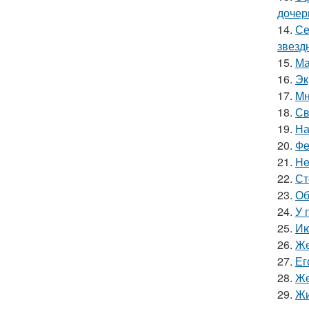
дочер
14.
Се
звезд
15.
Ма
16.
Эк
17.
Mн
18.
Св
19.
На
20.
Фе
21.
He
22.
Ст
23.
Об
24.
У 
25.
Ию
26.
Же
27.
Ег
28.
Же
29.
Жи