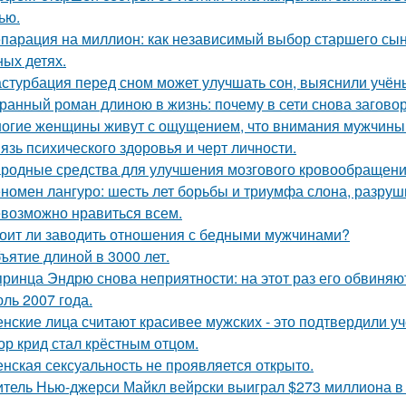
ью.
парация на миллион: как независимый выбор старшего сы
ных детях.
стурбация перед сном может улучшать сон, выяснили учён
ранный роман длиною в жизнь: почему в сети снова загов
огие жeнщины живут с ощущением, что внимания мужчины 
язь психического здоровья и черт личности.
родные средства для улучшения мозгового кровообращени
номен лангуро: шесть лет борьбы и триумфа слона, разру
возможно нравиться всем.
оит ли заводить отношения с бедными мужчинами?
ъятие длиной в 3000 лет.
принца Эндрю снова неприятности: на этот раз его обвиняю
ль 2007 года.
нские лица считают красивее мужских - это подтвердили у
ор крид стал крёстным отцом.
нская сексуальность не проявляется открыто.
тель Нью-джерси Майкл вейрски выиграл $273 миллиона в л