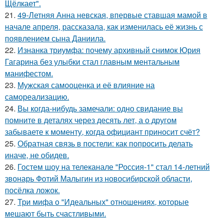
Щёлкает".
21.
49-Летняя Анна невская, впервые ставшая мамой в
начале апреля, рассказала, как изменилась её жизнь с
появлением сына Даниила.
22.
Изнанка триумфа: почему архивный снимок Юрия
Гагарина без улыбки стал главным ментальным
манифестом.
23.
Мужская самооценка и её влияние на
самореализацию.
24.
Вы когда-нибудь замечали: одно свидание вы
помните в деталях через десять лет, а о другом
забываете к моменту, когда официант приносит счёт?
25.
Обратная связь в постели: как попросить делать
иначе, не обидев.
26.
Гостем шоу на телеканале "Россия-1" стал 14-летний
звонарь Фотий Малыгин из новосибирской области,
посёлка ложок.
27.
Три мифа о "Идеальных" отношениях, которые
мешают быть счастливыми.