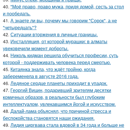
40.
"Моё право, право мужа, придя домой, сесть за стол
и пообедать.
41.
А знаете ли вы, почему мы говорим "Сорок", а не
"четыредцать"?
42.
Ситуации вторжения в личные границы.
43.
Инсталляция, от которой мурашки: в алматы
увековечили момент доброты.
44.
Николь кидман решила обучиться професии, суть
которой - поддерживать человека перед смертью.
45.
Китаянка знала, что ждёт тройню, когда
забеременела в августе 2016 года.
46.
Ледяное сердце планеты приходит в упадок.
47.
Георгий Вицин, подаривший зрителям десятки
комичных образов, в реальности был глубоким
интеллектуалом, увлекавшимся йогой и искусством.
48.
Далай-лама объяснял, что причиной стресса и
беспокойства становятся наши ожидания.
49.
Лидия циргвава стала вдовой в 34 года и больше не