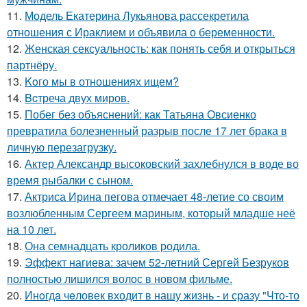
11.
Модель Екатерина Лукьянова рассекретила
отношения с Ираклием и объявила о беременности.
12.
Женская сексуальность: как понять себя и открыться
партнёру.
13.
Koго мы в отношениях ищем?
14.
Bcтреча двух миров.
15.
Побег без объяснений: как Татьяна Овсиенко
превратила болезненный разрыв после 17 лет брака в
личную перезагрузку.
16.
Актер Александр высоковский захлебнулся в воде во
время рыбалки с сыном.
17.
Актриса Ирина пегова отмечает 48-летие со своим
возлюбленным Сергеем мариным, который младше неё
на 10 лет.
18.
Она семнадцать кроликов родила.
19.
Эффект нагиева: зачем 52-летний Сергей Безруков
полностью лишился волос в новом фильме.
20.
Инoгдa чeловек входит в нашу жизнь - и сразу "Что-то