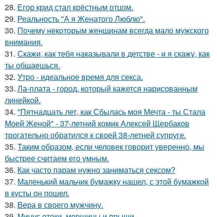
28.
Егор крид стал крёстным отцом.
29.
Реальность "А я Женатого Люблю".
30.
Почему некоторым женщинам всегда мало мужского
внимания.
31.
Скажи, как тебя наказывали в детстве - и я скажу, как
ты общаешься.
32.
Утро - идеальное время для секса.
33.
Ла-плата - город, который кажется нарисованным
линейкой.
34.
"Пятнадцать лет, как Сбылась моя Мечта - ты Стала
Моей Женой" - 37-летний комик Алексей Щербаков
трогательно обратился к своей 38-летней супруге.
35.
Таким образом, если человек говорит уверенно, мы
быстрее считаем его умным.
36.
Как часто парам нужно заниматься сексом?
37.
Маленький мальчик бумажку нашел, с этой бумажкой
в кусты он пошел.
38.
Вера в своего мужчину.
39.
Минус отеки, морщины и прыщи.