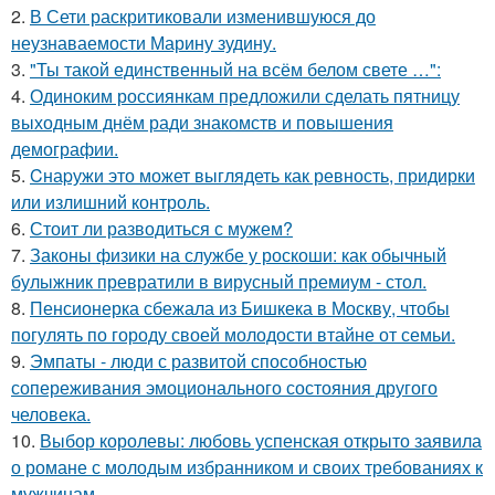
2.
В Сети раскритиковали изменившуюся до
неузнаваемости Марину зудину.
3.
"Ты такой единственный на всём белом свете …":
4.
Одиноким россиянкам предложили сделать пятницу
выходным днём ради знакомств и повышения
демографии.
5.
Cнаpужи это может выглядеть как ревность, придирки
или излишний контроль.
6.
Стоит ли разводиться с мужем?
7.
Законы физики на службе у роскоши: как обычный
булыжник превратили в вирусный премиум - стол.
8.
Пенсионерка сбежала из Бишкека в Москву, чтобы
погулять по городу своей молодости втайне от семьи.
9.
Эмпаты - люди с развитой способностью
сопереживания эмоционального состояния другого
человека.
10.
Выбор королевы: любовь успенская открыто заявила
о романе с молодым избранником и своих требованиях к
мужчинам.