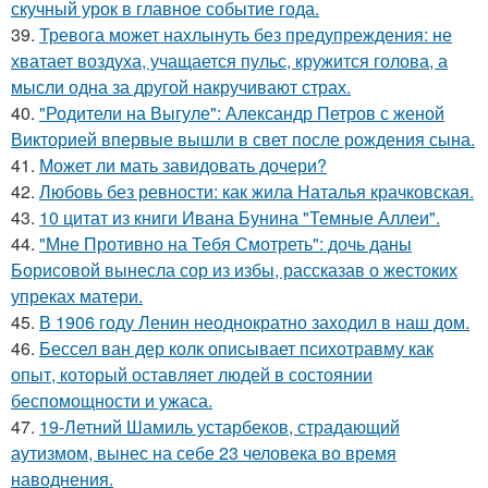
скучный урок в главное событие года.
39.
Тревога может нахлынуть без предупреждения: не
хватает воздуха, учащается пульс, кружится голова, а
мысли одна за другой накручивают страх.
40.
"Родители на Выгуле": Александр Петров с женой
Викторией впервые вышли в свет после рождения сына.
41.
Может ли мать завидовать дочери?
42.
Любовь без ревности: как жила Наталья крачковская.
43.
10 цитат из книги Ивана Бунина "Темные Аллеи".
44.
"Мне Противно на Тебя Смотреть": дочь даны
Борисовой вынесла сор из избы, рассказав о жестоких
упреках матери.
45.
В 1906 году Ленин неоднократно заходил в наш дом.
46.
Бессел ван дер колк описывает психотравму как
опыт, который оставляет людей в состоянии
беспомощности и ужаса.
47.
19-Летний Шамиль устарбеков, страдающий
аутизмом, вынес на себе 23 человека во время
наводнения.