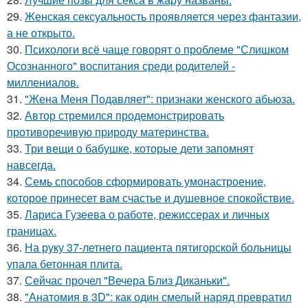
29.
Женская сексуальность проявляется через фантазии,
а не открыто.
30.
Психологи всё чаще говорят о проблеме "Слишком
Осознанного" воспитания среди родителей -
миллениалов.
31.
"Жена Меня Подавляет": признаки женского абьюза.
32.
Автор стремился продемонстрировать
противоречивую природу материнства.
33.
Три вещи о бабушке, которые дети запомнят
навсегда.
34.
Семь способов сформировать умонастроение,
которое принесет вам счастье и душевное спокойствие.
35.
Лариса Гузеева о работе, режиссерах и личных
границах.
36.
На руку 37-летнего пациента пятигорской больницы
упала бетонная плита.
37.
Сейчас прочел "Вечера Близ Диканьки".
38.
"Анатомия в 3D": как один смелый наряд превратил