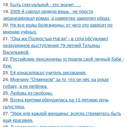
18.
Быть сексуальной - это значит ….
19.
2005-й сделал редкую вещь - не просто
экранизировал роман, а намертво закрепил образ.
20.
Не все роды болезненны: от чего это зависит по
мнению учёных.
21.
"Она же Полностью Нагая" - в сети обсуждают
незаурядное выступление 79-летней Татьяны
Васильевой.
22.
Российские пенсионеры устроили свой личный бэби -
бум.
23.
Её изнасиловал учитель рисования.
24.
Мужчину "Отменили" за то, что он нёс на руках
собаку, а не ребёнка.
25.
Любовь из свободы.
26.
Волна критики обрушилась на 13-летнюю дочь
галустяна.
27.
"Урок для каждой женщины: всегда стремитесь быть
ещё красивее.
28.
Лучшие позы для секса в жару названы.