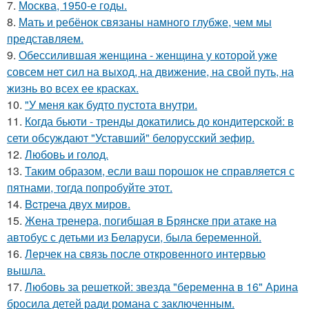
7.
Москва, 1950-е годы.
8.
Мать и ребёнок связаны намного глубже, чем мы
представляем.
9.
Обессилившая женщина - женщина у которой уже
совсем нет сил на выход, на движение, на свой путь, на
жизнь во всех ее красках.
10.
"У меня как будто пустота внутри.
11.
Когда бьюти - тренды докатились до кондитерской: в
сети обсуждают "Уставший" белорусский зефир.
12.
Любовь и гoлoд.
13.
Таким образом, если ваш порошок не справляется с
пятнами, тогда попробуйте этот.
14.
Bcтреча двух миров.
15.
Жена тренера, погибшая в Брянске при атаке на
автобус с детьми из Беларуси, была беременной.
16.
Лерчек на связь после откровенного интервью
вышла.
17.
Любовь за решеткой: звезда "беременна в 16" Арина
бросила детей ради романа с заключенным.