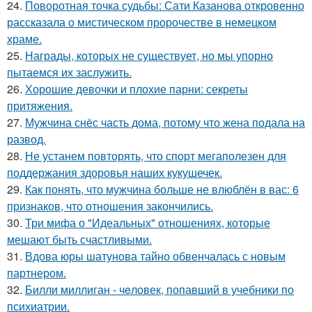
24.
Поворотная точка судьбы: Сати Казанова откровенно
рассказала о мистическом пророчестве в немецком
храме.
25.
Награды, которых не существует, но мы упорно
пытаемся их заслужить.
26.
Хорошие девочки и плохие парни: секреты
притяжения.
27.
Мужчина снёс часть дома, потому что жена подала на
развод.
28.
Не устанем повторять, что спорт мегаполезен для
поддержания здоровья наших кукушечек.
29.
Как понять, что мужчина больше не влюблён в вас: 6
признаков, что отношения закончились.
30.
Три мифа о "Идеальных" отношениях, которые
мешают быть счастливыми.
31.
Вдова юры шатунова тайно обвенчалась с новым
партнером.
32.
Билли миллиган - чeловек, попавший в учебники по
психиатрии.