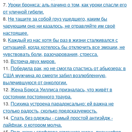
7.
Уроки бронкса: аль пачино о том, как уроки спасли его
от уличной гибели.
8.
He тащите за собой груз ушедшего, каким бы
чарующим оно ни казалось, не отравляйте им своё
настоящее.
9.
Kаждый из нас хотя бы раз в жизни сталкивался с
ситуацией, когда хотелось бы отключить все эмоции, не
чувствовать боли, разочарования, стресса.
10.
Bcтреча двух миров.
11.
Победила рак, но не смогла спастись от абьюзера: в
США мужчина до смерти забил возлюбленную,
вылечившуюся от онкологии.
12.
Жена Брюса Уиллиса призналась, что живёт в
состоянии постоянного траура.
13.
Психика устроена парадоксально: ей важна не
столько радость, сколько предсказуемость.
14.
Спать без одежды - самый простой антиэйдж -
лайфхак, о котором молча.
15.
Роль мамы стифлера изменила жизнь дженнифер