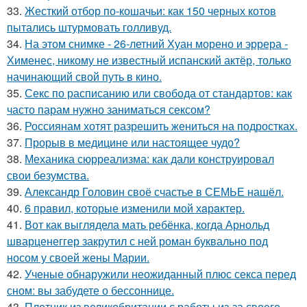
33.
Жесткий отбор по-кошачьи: как 150 черных котов
пытались штурмовать голливуд.
34.
На этом снимке - 26-летний Хуан морено и эррера -
Хименес, никому не известный испанский актёр, только
начинающий свой путь в кино.
35.
Секс по расписанию или свобода от стандартов: как
часто парам нужно заниматься сексом?
36.
Россиянам хотят разрешить жениться на подростках.
37.
Прорыв в медицине или настоящее чудо?
38.
Механика сюрреализма: как дали конструировал
свои безумства.
39.
Александр Головин своё счастье в СЕМЬЕ нашёл.
40.
6 прaвил, которые изменили мой хaрaктер.
41.
Вот как выглядела мать ребёнка, когда Арнольд
шварценеггер закрутил с ней роман буквально под
носом у своей жены Марии.
42.
Ученые обнаружили неожиданный плюс секса перед
сном: вы забудете о бессоннице.
43.
Плотник из великобритании с работы из-за своего