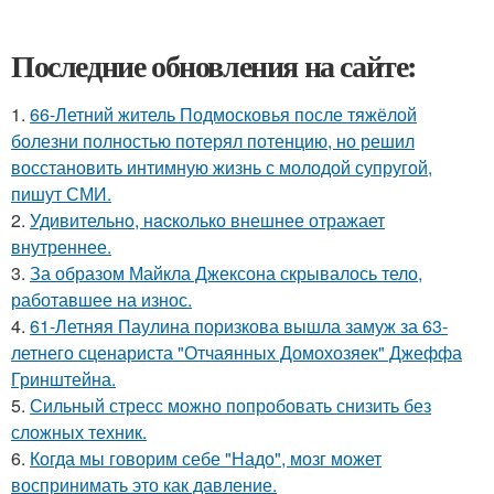
Последние обновления на сайте:
1.
66-Летний житель Подмосковья после тяжёлой
болезни полностью потерял потенцию, но решил
восстановить интимную жизнь с молодой супругой,
пишут СМИ.
2.
Удивительнo, нacколько внешнее отражает
внутреннее.
3.
За образом Майкла Джексона скрывалось тело,
работавшее на износ.
4.
61-Летняя Паулина поризкова вышла замуж за 63-
летнего сценариста "Отчаянных Домохозяек" Джеффа
Гринштейна.
5.
Сильный стресс можно попробовать снизить без
сложных техник.
6.
Когда мы говорим себе "Надо", мозг может
воспринимать это как давление.