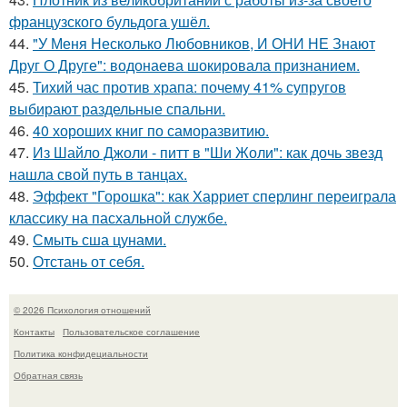
французского бульдога ушёл.
44.
"У Меня Несколько Любовников, И ОНИ НЕ Знают
Друг О Друге": водонаева шокировала признанием.
45.
Тихий час против храпа: почему 41% супругов
выбирают раздельные спальни.
46.
40 хороших книг по саморазвитию.
47.
Из Шайло Джоли - питт в "Ши Жоли": как дочь звезд
нашла свой путь в танцах.
48.
Эффект "Горошка": как Харриет сперлинг переиграла
классику на пасхальной службе.
49.
Смыть сша цунами.
50.
Отстань от себя.
© 2026 Психология отношений
Контакты
Пользовательское соглашение
Политика конфидециальности
Обратная связь