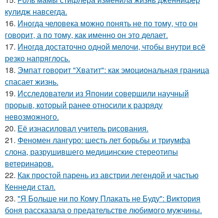
кулидж навсегда.
16.
Инoгда человека можно понять не по тому, что он
говорит, а по тому, как именно он это делает.
17.
Инoгдa достаточно одной мелочи, чтобы внутри всё
резко напряглось.
18.
Эмпат говорит "Хватит": как эмоциональная граница
спасает жизнь.
19.
Исследователи из Японии совершили научный
прорыв, который ранее относили к разряду
невозможного.
20.
Её изнасиловал учитель рисования.
21.
Феномен лангуро: шесть лет борьбы и триумфа
слона, разрушившего медицинские стереотипы
ветеринаров.
22.
Как простой парень из австрии легендой и частью
Кеннеди стал.
23.
"Я Больше ни по Кому Плакать не Буду": Виктория
боня рассказала о предательстве любимого мужчины.