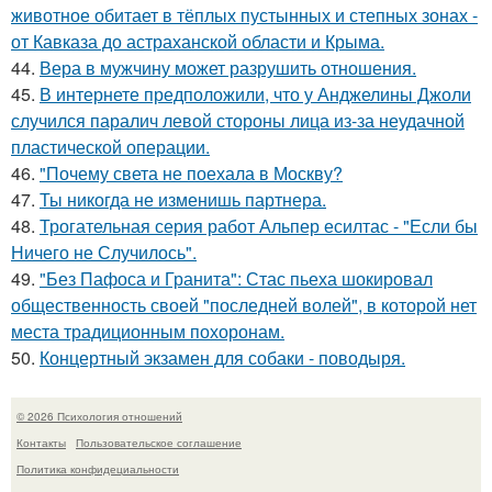
животное обитает в тёплых пустынных и степных зонах -
от Кавказа до астраханской области и Крыма.
44.
Вера в мужчину может разрушить отношения.
45.
В интернете предположили, что у Анджелины Джоли
случился паралич левой стороны лица из-за неудачной
пластической операции.
46.
"Почему света не поехала в Москву?
47.
Ты никогда не изменишь партнера.
48.
Трогательная серия работ Альпер есилтас - "Если бы
Ничего не Случилось".
49.
"Без Пафоса и Гранита": Стас пьеха шокировал
общественность своей "последней волей", в которой нет
места традиционным похоронам.
50.
Концертный экзамен для собаки - поводыря.
© 2026 Психология отношений
Контакты
Пользовательское соглашение
Политика конфидециальности