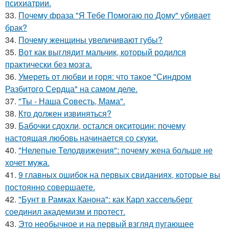
психиатрии.
33.
Почему фраза "Я Тебе Помогаю по Дому" убивает
брак?
34.
Почему женщины увеличивают губы?
35.
Вот как выглядит мальчик, который родился
практически без мозга.
36.
Умереть от любви и горя: что такое "Синдром
Разбитого Сердца" на самом деле.
37.
"Ты - Наша Совесть, Мама".
38.
Кто должен извиняться?
39.
Бабочки сдохли, остался окситоцин: почему
настоящая любовь начинается со скуки.
40.
"Нелепые Телодвижения": почему жена больше не
хочет мужа.
41.
9 главных ошибок на первых свиданиях, которые вы
постоянно совершаете.
42.
"Бунт в Рамках Канона": как Карл хассельберг
соединил академизм и протест.
43.
Это необычное и на первый взгляд пугающее