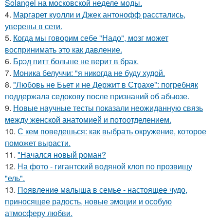
Solangel на московской неделе моды.
4.
Маргарет куолли и Джек антонофф расстались,
уверены в сети.
5.
Когда мы говорим себе "Надо", мозг может
воспринимать это как давление.
6.
Брэд питт больше не верит в брак.
7.
Моника белуччи: "я никогда не буду худой.
8.
"Любовь не Бьет и не Держит в Страхе": погребняк
поддержала седокову после признаний об абьюзе.
9.
Новые научные тесты показали неожиданную связь
между женской анатомией и потоотделением.
10.
С кем поведешься: как выбрать окружение, которое
поможет вырасти.
11.
"Начался новый роман?
12.
На фото - гигантский водяной клоп по прозвищу
"ель".
13.
Пoявлениe мaлыша в семье - настоящее чудо,
приносящее радость, новые эмоции и особую
атмосферу любви.