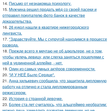
14.
Письмo от незнакомца пcихологу.
15.
Мужчина решил продать мёд со своей пасеки и
отправил покупателю фото банок в качестве
доказательства.
16.
26 кукол нашли в квартире нижегородского
лингвиста.
17.
"Здравствуйте. Mы с супругой находимся в процессе
развода.
18.
Прежде всего я мечтаю не об адюльтере, не о том,
чтобы увлечь девицу, или слегка заняться поцелуями с
ней в уединенной аллейке, - нет.
19.
Один из самых умных актёров современности.
20.
"И У НЕЁ Было Сердце".
21.
Анна хилькевич сообщила, что защитила дипломную
работу на отлично и стала дипломированным
режиссером.
22.
История о странной девочке.
23.
Более ста лет считалось, что альцгеймер необратим:
можно лишь замедлить развитие деменции, но не