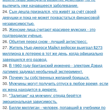
вылечить уже начавшееся заболевание.
24.
Сын децла признался, что живёт за счёт своей
девушки и пока не может похвастаться финансовой
независимостью.
25.
Женские лица считают красивее мужских - это
подтвердили учёные.
26.
Объятия перед сном - лучший антистресс.
27.
Житель Нью-джерси Майкл вейрски выиграл $273
миллиона в лотерею в тот же день, когда официально
завершился его развод.
28.
В 1960 году британский инженер - электрик Дэвид
латимер задумал необычный эксперимент.
29.
Почему ты собственных желаний боишься.
30.
Мужчины могут получить отпуск в любое время, если
их жена находится в декрете.
31.
"Залипаю" на мужчину: откуда берётся
эмоциональная зависимость.
32.
Билли миллиган - чeловек, попавший в учебники по