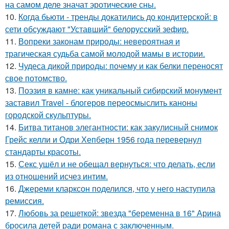
на самом деле значат эротические сны.
10.
Когда бьюти - тренды докатились до кондитерской: в
сети обсуждают "Уставший" белорусский зефир.
11.
Вопреки законам природы: невероятная и
трагическая судьба самой молодой мамы в истории.
12.
Чудеса дикой природы: почему и как белки переносят
свое потомство.
13.
Поэзия в камне: как уникальный сибирский монумент
заставил Travel - блогеров переосмыслить каноны
городской скульптуры.
14.
Битва титанов элегантности: как закулисный снимок
Грейс келли и Одри Хепберн 1956 года перевернул
стандарты красоты.
15.
Секс ушёл и не обещал вернуться: что делать, если
из отношений исчез интим.
16.
Джереми кларксон поделился, что у него наступила
ремиссия.
17.
Любовь за решеткой: звезда "беременна в 16" Арина
бросила детей ради романа с заключенным.