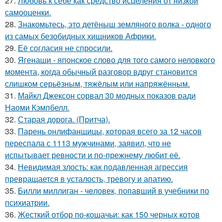
27.
Любовь к себе как средство исцеления от низкой
самооценки.
28.
Знакомьтесь, это детёныш земляного волка - одного
из самых безобидных хищников Африки.
29.
Её согласия не спросили.
30.
Ягенаши - японское слово для того самого неловкого
момента, когда обычный разговор вдруг становится
слишком серьёзным, тяжёлым или напряжённым.
31.
Майкл Джексон сорвал 30 модных показов ради
Наоми Кэмпбелл.
32.
Старая дорога. (Притча).
33.
Парень онлифанщицы, которая всего за 12 часов
переспала с 1113 мужчинами, заявил, что не
испытывает ревности и по-прежнему любит её.
34.
Невидимая злость: как подавленная агрессия
превращается в усталость, тревогу и апатию.
35.
Билли миллиган - чeловек, попавший в учебники по
психиатрии.
36.
Жесткий отбор по-кошачьи: как 150 черных котов