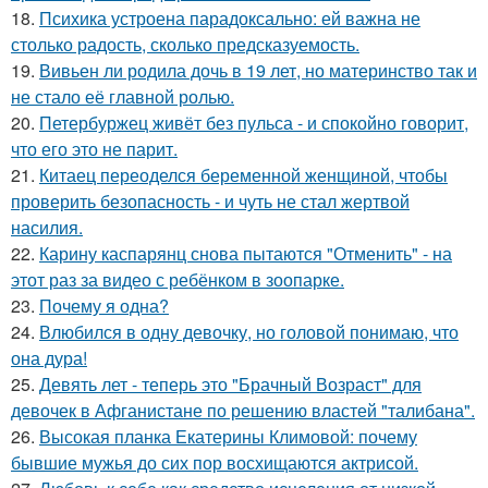
18.
Психика устроена парадоксально: ей важна не
столько радость, сколько предсказуемость.
19.
Вивьен ли родила дочь в 19 лет, но материнство так и
не стало её главной ролью.
20.
Петербуржец живёт без пульса - и спокойно говорит,
что его это не парит.
21.
Китаец переоделся беременной женщиной, чтобы
проверить безопасность - и чуть не стал жертвой
насилия.
22.
Карину каспарянц снова пытаются "Отменить" - на
этот раз за видео с ребёнком в зоопарке.
23.
Почему я одна?
24.
Влюбился в одну девочку, но головой понимаю, что
она дура!
25.
Девять лет - теперь это "Брачный Возраст" для
девочек в Афганистане по решению властей "талибана".
26.
Высокая планка Екатерины Климовой: почему
бывшие мужья до сих пор восхищаются актрисой.