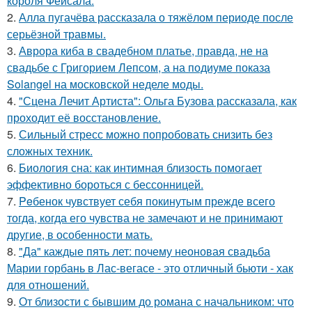
короля Фейсала.
2.
Алла пугачёва рассказала о тяжёлом периоде после
серьёзной травмы.
3.
Аврора киба в свадебном платье, правда, не на
свадьбе с Григорием Лепсом, а на подиуме показа
Solangel на московской неделе моды.
4.
"Сцена Лечит Артиста": Ольга Бузова рассказала, как
проходит её восстановление.
5.
Сильный стресс можно попробовать снизить без
сложных техник.
6.
Биология сна: как интимная близость помогает
эффективно бороться с бессонницей.
7.
Peбенок чувствует себя покинутым прежде всего
тогда, когда его чувства не замечают и не принимают
другие, в особенности мать.
8.
"Да" каждые пять лет: почему неоновая свадьба
Марии горбань в Лас-вегасе - это отличный бьюти - хак
для отношений.
9.
От близости с бывшим до романа с начальником: что