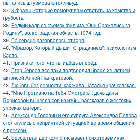
пытались штурмовать голливуд.
37.
3 фразы, которые помогут вам ответить на хамство и
грубость.
38.
Редкий кадр со съёмок фильма "Они Сражались за
Родину", волгоградская область, 1974 год.
39.
Её сердце разорвалось от горя.
40.
"Мрамор, Который Дышит Страданием": психологизм
Карпо.
41.
Признаки того, что ты идёшь вперёд:
42.
Егор бероев все-таки подтвердил брак с 21-летней
актрисой Анной Панкратовой.
43.
Любовь без ревности: как жила Наталья крачковская.
44.
"Мне Противно на Тебя Смотреть": дочь даны
Борисовой вынесла сор из избы, рассказав о жестоких
упреках матери.
45.
Александр Головин и его супруга Александра Попова
столкнулись с неприятной ситуацией во время общения
с прессой.
46.
Бессел ван дер колк описывает психотравму как