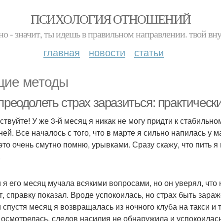
ПСИХОЛОГИЯ ОТНОШЕНИЙ
но - значит, ты идешь в правильном направлении. твой вн
главная
новости
статьи
ие методы
преодолеть страх заразиться: практическ
ствуйте! У же 3-й месяц я никак не могу придти к стабиль
ней. Все началось с того, что в марте я сильно напилась у 
 это очень смутно помню, урывками. Сразу скажу, что пить я
.
 я его месяц мучала всякими вопросами, но он уверял, что 
т, справку показал. Вроде успокоилась, но страх быть зара
 спустя месяц я возвращалась из ночного клуба на такси и
 осмотрелась, следов насилия не обнаружила и успокоилас