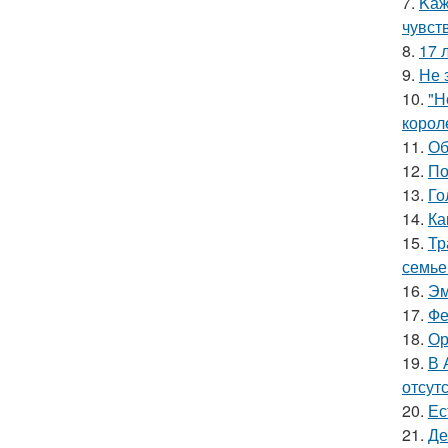
7.
Kаж
чувст
8.
17 
9.
Не 
10.
"Н
корол
11.
Об
12.
По
13.
Го
14.
Ка
15.
Тр
семье
16.
Эм
17.
Фе
18.
Ор
19.
В 
отсут
20.
Ес
21.
Де