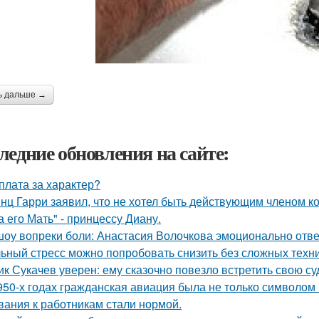
ь дальше →
ледние обновления на сайте:
плата за характер?
нц Гарри заявил, что не хотел быть действующим членом ко
а его Мать" - принцессу Диану.
шоу вопреки боли: Анастасия Волочкова эмоционально отве
ьный стресс можно попробовать снизить без сложных техни
ик Сукачев уверен: ему сказочно повезло встретить свою су
950-х годах гражданская авиация была не только символом п
вания к работникам стали нормой.