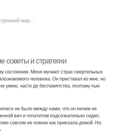
утренний мир...
ие советы и стратегии
ному состоянию. Меня мучают страх смертельных
малознакомого человека. Он приставал ко мне, но
 не умею, часто до беспамятства, поэтому пью
ничего не было между нами, что он ничем не
женной вич и гепатитом подсознательно сидел.
 тоже совсем не помню как приехала домой. Но
ь