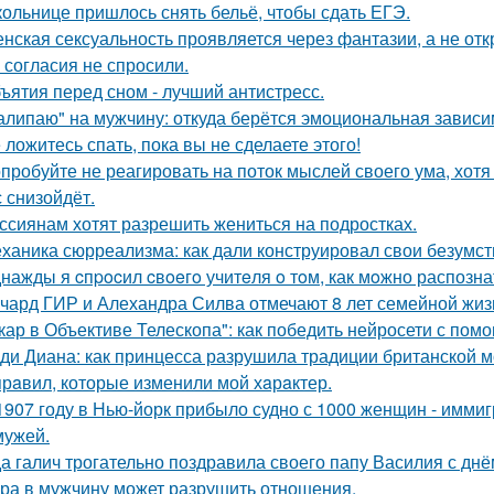
ольнице пришлось снять бельё, чтобы сдать ЕГЭ.
нская сексуальность проявляется через фантазии, а не отк
 согласия не спросили.
ъятия перед сном - лучший антистресс.
алипаю" на мужчину: откуда берётся эмоциональная зависи
 ложитесь спать, пока вы не сделаете этого!
пробуйте не реагировать на поток мыслей своего ума, хотя 
с снизойдёт.
ссиянам хотят разрешить жениться на подростках.
ханика сюрреализма: как дали конструировал свои безумст
нажды я cпpocил cвoeгo учитeля o тoм, как мoжно распозна
чард ГИР и Алехандра Силва отмечают 8 лет семейной жиз
кар в Объективе Телескопа": как победить нейросети с по
ди Диана: как принцесса разрушила традиции британской м
прaвил, которые изменили мой хaрaктер.
1907 году в Нью-йорк прибыло судно с 1000 женщин - иммиг
мужей.
а галич трогательно поздравила своего папу Василия с дн
ра в мужчину может разрушить отношения.