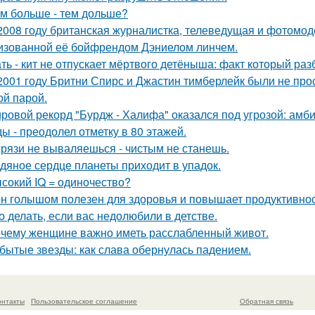
м больше - тем дольше?
2008 году британская журналистка, телеведущая и фотомоде
изованной её бойфрендом Дэниелом линчем.
ть - кит не отпускает мёртвого детёныша: факт который раз
2001 году Бритни Спирс и Джастин тимберлейк были не про
ой парой.
ровой рекорд "Бурдж - Халифа" оказался под угрозой: амб
ы - преодолел отметку в 80 этажей.
грязи не вываляешься - чистым не станешь.
дяное сердце планеты приходит в упадок.
сокий IQ = одиночество?
н голышом полезен для здоровья и повышает продуктивнос
о делать, если вас недолюбили в детстве.
чему женщине важно иметь расслабленный живот.
бытые звезды: как слава обернулась падением.
онтакты
Пользовательское соглашение
Обратная связь