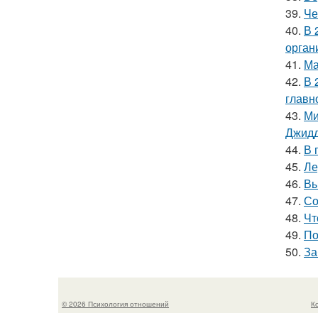
39.
Че
40.
В 
орган
41.
Ма
42.
В 
главн
43.
Ми
Джидд
44.
В 
45.
Ле
46.
Вы
47.
Со
48.
Чт
49.
По
50.
За
© 2026 Психология отношений
К