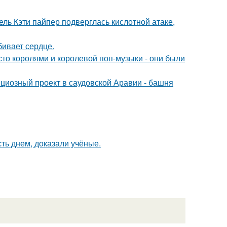
ль Кэти пайпер подверглась кислотной атаке,
бивает сердце.
сто королями и королевой поп-музыки - они были
ициозный проект в саудовской Аравии - башня
ть днем, доказали учёные.