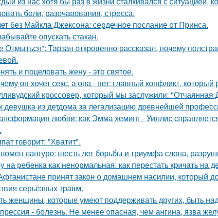
дый из нас хотя бы раз в жизни сталкивался с ситуацией, к
вовать боли, разочарования, стресса.
лет без Майкла Джексона: сердечное послание от Принса.
забывайте опускать стакан.
е Отмыться": Тарзан откровенно рассказал, почему полстра
евой.
нять и поцеловать жену - это святое.
чему он хочет секс, а она - нет: главный конфликт, которы
лливудский кроссовер, который мы заслужили: "Отчаянная 
к девушка из детдома за легализацию древнейшей професс
ансформация любви: как Эмма хеминг - Уиллис справляется
.
пат говорит: "Хватит".
номен лангуро: шесть лет борьбы и триумфа слона, разру
у на ребенка как ненормальная: как перестать кричать на де
Афганистане принят закон о домашнем насилии, который д
ствия серьёзных травм.
ть женщины, которые умеют поддерживать других, быть н
прессия - болезнь. Не менее опасная, чем ангина, язва жел