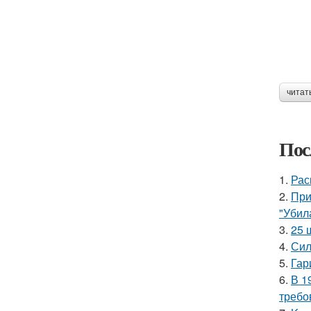
читат
Пос
1.
Рас
2.
При
"Убил
3.
25 
4.
Сил
5.
Гар
6.
В 1
требо