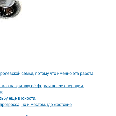
ролевской семьи, потому что именно эта работа
тила на критику её формы после операции.
к.
дьбу еще в юности.
рогресса, но и местом, где жестокие