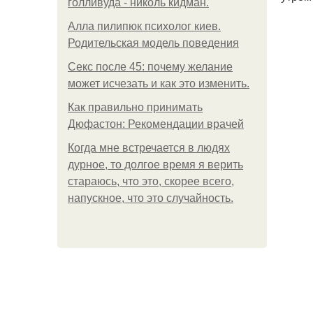
голливуда - николь кидман.
Алла пилипюк психолог киев.
Родительская модель поведения
Секс после 45: почему желание
может исчезать и как это изменить.
Как правильно принимать
Дюфастон: Рекомендации врачей
Когда мне встречается в людях
дурное, то долгое время я верить
стараюсь, что это, скорее всего,
напускное, что это случайность.