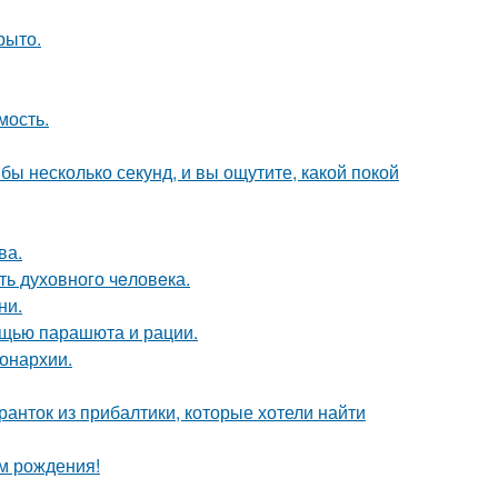
рыто.
мость.
бы несколько секунд, и вы ощутите, какой покой
ва.
ть духовного чeловeка.
ни.
мощью парашюта и рации.
онархии.
ранток из прибалтики, которые хотели найти
ём рождения!