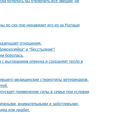
огда хотелось бы отключить все эмоции, не
ны до сих пор ненавидит его из-за Наташи
й разрушает отношения.
Домохозяйка" и "бесстыдник"!
ии боролась.
 с выгоранием опекуна и сохраняет тепло в
шившего медицинские стереотипы ветеринаров.
тей.
опускает применение силы в семье при условии
адёжными, внимательными и заботливыми.
удка или диабет.