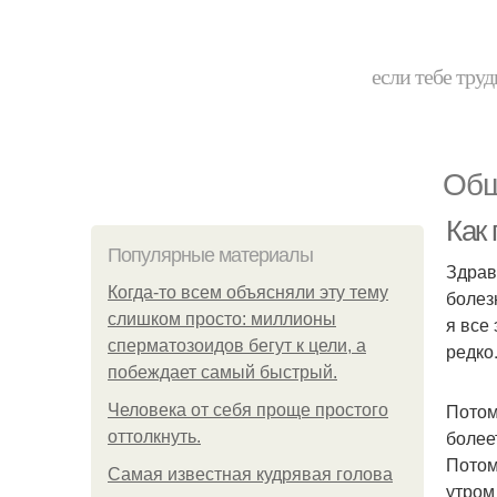
если тебе труд
Общ
Как 
Популярные материалы
Здрав
Когда-то всем объясняли эту тему
болез
слишком просто: миллионы
я все
сперматозоидов бегут к цели, а
редко
побеждает самый быстрый.
Потом
Человека от себя проще простого
более
оттолкнуть.
Потом
Самая известная кудрявая голова
утром