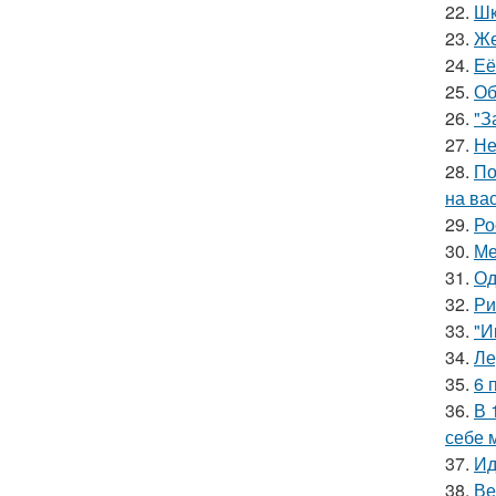
22.
Шк
23.
Же
24.
Её
25.
Об
26.
"З
27.
Не
28.
По
на ва
29.
Ро
30.
Ме
31.
Од
32.
Ри
33.
"И
34.
Ле
35.
6 
36.
В 
себе 
37.
Ид
38.
Ве