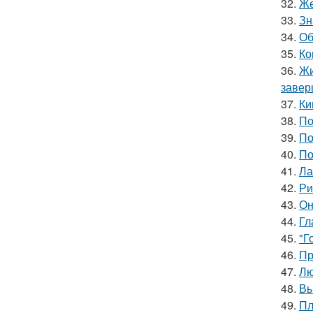
32.
Же
33.
Зн
34.
Об
35.
Ко
36.
Жи
завер
37.
Ки
38.
По
39.
По
40.
По
41.
Ла
42.
Ри
43.
Он
44.
Гл
45.
"Г
46.
Пр
47.
Лю
48.
Вы
49.
Пл