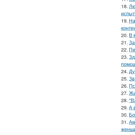
18.
Лю
испыт
19.
На
конте
20.
В 
21.
За
22.
Пе
23.
Зд
помощ
24.
Ду
25.
Зв
26.
Пс
27.
Жи
28.
"В
29.
А 
30.
Бо
31.
Ам
женщи