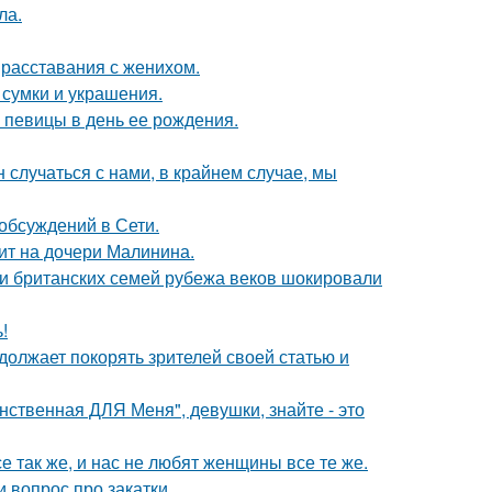
ла.
 расставания с женихом.
сумки и украшения.
 певицы в день ее рождения.
 случаться с нами, в крайнем случае, мы
обсуждений в Сети.
мит на дочери Малинина.
ии британских семей рубежа веков шокировали
!
должает покорять зрителей своей статью и
нственная ДЛЯ Меня", девушки, знайте - это
е так же, и нас не любят женщины все те же.
 вопрос про закатки.