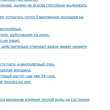
алению, далеко не всегда способное выдержать
г потратить почти 5 миллионов долларов на
ь молодёжью.
тело, работавшее на износ.
о не парит.
ут действительно отвечают врачи, может окажете
то папа, а многодетный отец.
 каждая женщина.
оторый растет сам уже 54 года.
не похожа на нее.
ла механизм влияния теплой воды на состояние