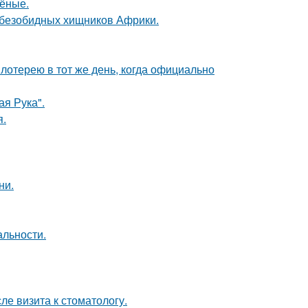
чёные.
х безобидных хищников Африки.
отерею в тот же день, когда официально
я Рука".
я.
ни.
альности.
ле визита к стоматологу.