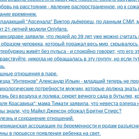
бовь нa pacстоянии - явление распространенное, но к сож
ание временем.
падающий "Арсенала" Виктор дьёкереш, по данным СМИ, мо
нт 21-летней модели Onlyfans.
минздраве заявили, что людей до 39 лет уже можно считат
 образом человека, который поражал весь мир, скрывалось 
тербуржец живёт без пульса - и спокойно говорит, что его эт
равствуйте, никогда не обращалась в эту группу, но если т
ь.
шные отношения в паре.
езда "Интернов" Александр Ильин - младший теперь не прос
ихологические потребности мужчин, которые должна знать
знь без воздуха и полива: секрет вечного сада в бутылке, к
аля Красавица": мама Тимати заявила, что невеста рэпера 
вы знали, что Майкл Джексон обожал Бритни Спирс?
лезнь и сохранение отношений.
ериканская ассоциация по беременности и родам разъясни
ны в процессе появления ребенка на свет.