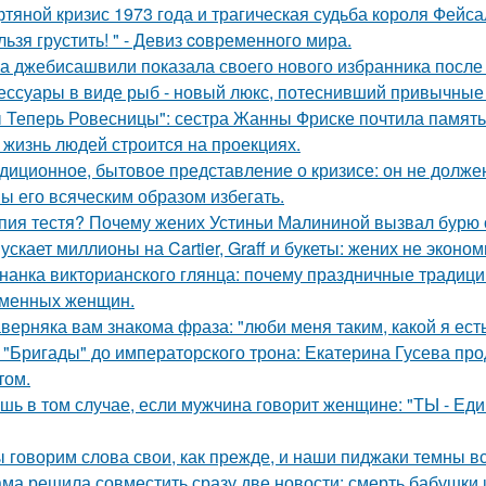
тяной кризис 1973 года и трагическая судьба короля Фейса
льзя грустить! " - Девиз coвременного мира.
а джебисашвили показала своего нового избранника после
ессуары в виде рыб - новый люкс, потеснивший привычные 
 Теперь Ровесницы": сестра Жанны Фриске почтила память
 жизнь людей строится на проекциях.
диционное, бытовое представление о кризисе: он не должен
ы его всяческим образом избегать.
пия тестя? Почему жених Устиньи Малининой вызвал бурю 
ускает миллионы на Cartier, Graff и букеты: жених не эконо
нанка викторианского глянца: почему праздничные традиц
менных женщин.
верняка вам знакома фраза: "люби меня таким, какой я есть
 "Бригады" до императорского трона: Екатерина Гусева про
том.
шь в том случае, если мужчина говорит женщине: "ТЫ - Еди
 говорим слова свои, как прежде, и наши пиджаки темны вс
ма решила совместить сразу две новости: смерть бабушки и