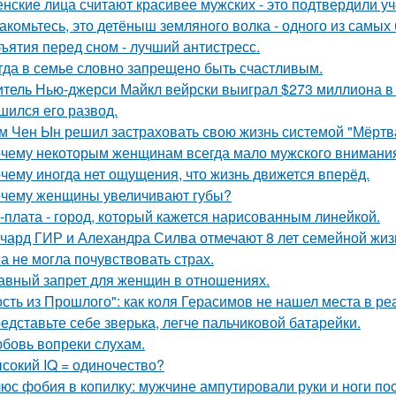
нские лица считают красивее мужских - это подтвердили у
акомьтесь, это детёныш земляного волка - одного из самы
ъятия перед сном - лучший антистресс.
гда в семье словно запрещено быть счастливым.
тель Нью-джерси Майкл вейрски выиграл $273 миллиона в л
шился его развод.
м Чен Ын решил застраховать свою жизнь системой "Мёртва
чему некоторым женщинам всегда мало мужского внимани
чему иногда нет ощущения, что жизнь движется вперёд.
чему женщины увеличивают губы?
-плата - город, который кажется нарисованным линейкой.
чард ГИР и Алехандра Силва отмечают 8 лет семейной жиз
а не могла почувствовать страх.
авный запрет для женщин в отношениях.
ость из Прошлого": как коля Герасимов не нашел места в ре
едставьте себе зверька, легче пальчиковой батарейки.
бовь вопреки слухам.
сокий IQ = одиночество?
юс фобия в копилку: мужчине ампутировали руки и ноги пос