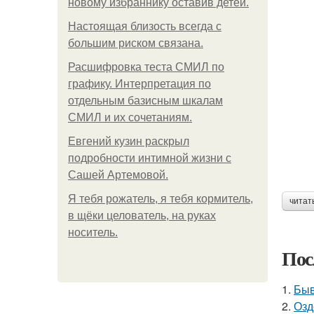
новому избраннику оставив детей.
Hacтоящая близость всегда с
большим риском связана.
Расшифровка теста СМИЛ по
графику. Интерпретация по
отдельным базисным шкалам
СМИЛ и их сочетаниям.
Евгений кузин раскрыл
подробности интимной жизни с
Сашей Артемовой.
Я тебя рожатель, я тебя кормитель,
читат
в щёки целователь, на руках
носитель.
Пос
1.
Быв
2.
Озд