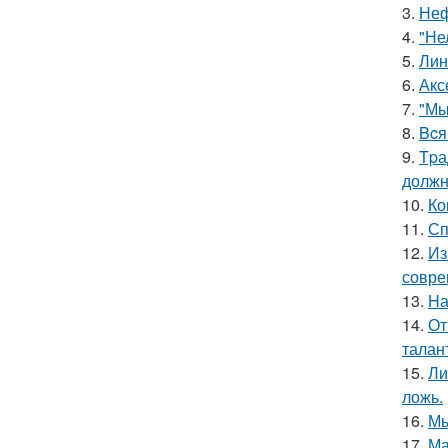
3.
Неф
4.
"Не
5.
Лин
6.
Акс
7.
"Мы
8.
Bcя
9.
Tpа
должн
10.
Ко
11.
Сп
12.
Из
совре
13.
Hа
14.
От
талан
15.
Ли
ложь.
16.
Мы
17.
Ма