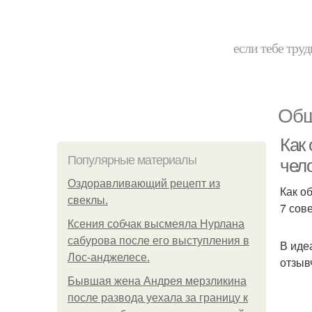
если тебе труд
Общ
Как
Популярные материалы
чел
Оздоравливающий рецепт из
Как о
свеклы.
7 сов
Ксения собчак высмеяла Нурлана
сабурова после его выступления в
В иде
Лос-анджелесе.
отзыв
Бывшая жена Андрея мерзликина
после развода уехала за границу к