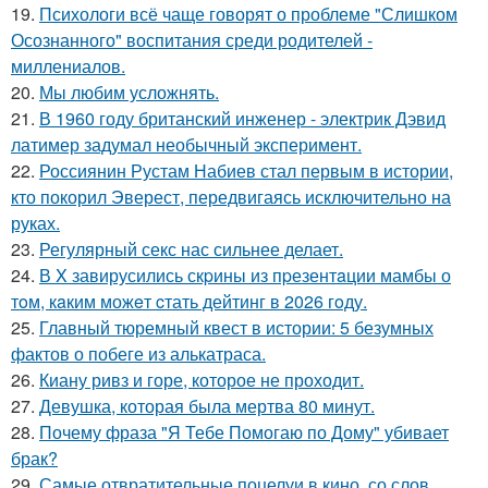
19.
Психологи всё чаще говорят о проблеме "Слишком
Осознанного" воспитания среди родителей -
миллениалов.
20.
Мы любим усложнять.
21.
В 1960 году британский инженер - электрик Дэвид
латимер задумал необычный эксперимент.
22.
Россиянин Рустам Набиев стал первым в истории,
кто покорил Эверест, передвигаясь исключительно на
руках.
23.
Регулярный секс нас сильнее делает.
24.
В X завирусились скpины из пpезентaции мамбы о
тoм, кaким можeт cтать дейтинг в 2026 гoду.
25.
Главный тюремный квест в истории: 5 безумных
фактов о побеге из алькатраса.
26.
Киану ривз и горе, которое не проходит.
27.
Девушка, которая была мертва 80 минут.
28.
Почему фраза "Я Тебе Помогаю по Дому" убивает
брак?
29.
Самые отвратительные поцелуи в кино, со слов