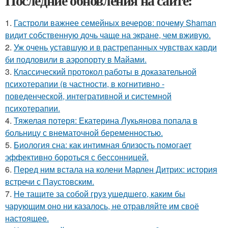
Последние обновления на сайте:
1.
Гастроли важнее семейных вечеров: почему Shaman
видит собственную дочь чаще на экране, чем вживую.
2.
Уж очень уставшую и в растрепанных чувствах карди
би подловили в аэропорту в Майами.
3.
Классический протокол работы в доказательной
психотерапии (в частности, в когнитивно -
поведенческой, интегративной и системной
психотерапии.
4.
Тяжелая потеря: Екатерина Лукьянова попала в
больницу с внематочной беременностью.
5.
Биология сна: как интимная близость помогает
эффективно бороться с бессонницей.
6.
Перед ним встала на колени Марлен Дитрих: история
встречи с Паустовским.
7.
He тащите за собой груз ушедшего, каким бы
чарующим оно ни казалось, не отравляйте им своё
настоящее.