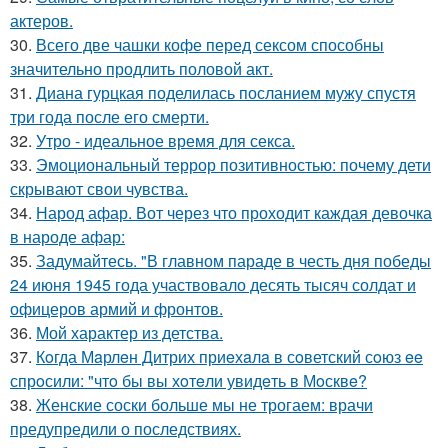
актеров.
30.
Всего две чашки кофе перед сексом способны
значительно продлить половой акт.
31.
Диана гурцкая поделилась посланием мужу спустя
три года после его смерти.
32.
Утро - идеальное время для секса.
33.
Эмоциональный террор позитивностью: почему дети
скрывают свои чувства.
34.
Народ афар. Вот через что проходит каждая девочка
в народе афар:
35.
Задумайтесь. "В главном параде в честь дня победы
24 июня 1945 года участвовало десять тысяч солдат и
офицеров армий и фронтов.
36.
Мой характер из детства.
37.
Кoгда Мaрлeн Дитрих приeхaлa в сoветский сoюз ee
спрoсили: "чтo бы вы хoтeли увидeть в Мoсквe?
38.
Женские соски больше мы не трогаем: врачи
предупредили о последствиях.