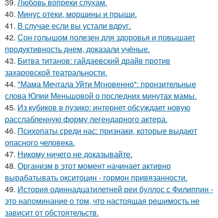
39.
Любовь вопреки слухам.
40.
Минус отеки, морщины и прыщи.
41.
В случае если вы устали вдруг.
42.
Сон голышом полезен для здоровья и повышает
продуктивность днем, доказали учёные.
43.
Битва титанов: гайдаевский драйв против
захаровской театральности.
44.
"Мама Мечтала Уйти Мгновенно": пронзительные
слова Юлии Меньшовой о последних минутах мамы.
45.
Из кубиков в пузико: интернет обсуждает новую
расслабленную форму легендарного актера.
46.
Психопаты среди нас: признаки, которые выдают
опасного человека.
47.
Никому ничего не доказывайте.
48.
Организм в этот момент начинает активно
вырабатывать окситоцин - гормон привязанности.
49.
История одиннадцатилетней реи буллос с Филиппин -
это напоминание о том, что настоящая решимость не
зависит от обстоятельств.