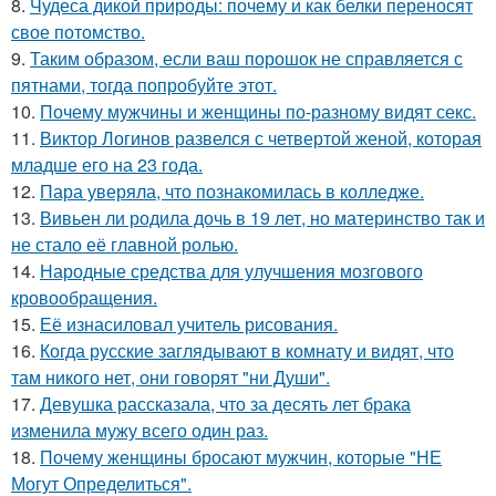
8.
Чудеса дикой природы: почему и как белки переносят
свое потомство.
9.
Таким образом, если ваш порошок не справляется с
пятнами, тогда попробуйте этот.
10.
Почему мужчины и женщины по-разному видят секс.
11.
Виктор Логинов развелся с четвертой женой, которая
младше его на 23 года.
12.
Пара уверяла, что познакомилась в колледже.
13.
Вивьен ли родила дочь в 19 лет, но материнство так и
не стало её главной ролью.
14.
Народные средства для улучшения мозгового
кровообращения.
15.
Её изнасиловал учитель рисования.
16.
Когда русские заглядывают в комнату и видят, что
там никого нет, они говорят "ни Души".
17.
Девушка рассказала, что за десять лет брака
изменила мужу всего один раз.
18.
Почему женщины бросают мужчин, которые "НЕ
Могут Определиться".