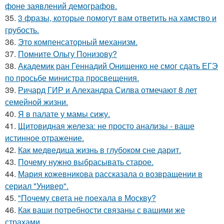
фоне заявлений демографов.
35.
3 фразы, которые помогут вам ответить на хамство и
грубость.
36.
Это компенсаторный механизм.
37.
Помните Ольгу Понизову?
38.
Академик ран Геннадий Онищенко не смог сдать ЕГЭ
по просьбе министра просвещения.
39.
Ричард ГИР и Алехандра Силва отмечают 8 лет
семейной жизни.
40.
Я в палате у мамы сижу.
41.
Щитовидная железа: не просто анализы - ваше
истинное отражение.
42.
Как медведица жизнь в глубоком сне дарит.
43.
Почему нужно выбрасывать старое.
44.
Мария кожевникова рассказала о возвращении в
сериал "Универ".
45.
"Почему света не поехала в Москву?
46.
Как ваши потребности связаны с вашими же
страхами.