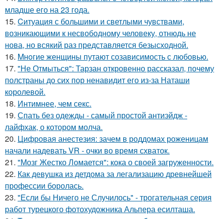
младше его на 23 года.
15.
Cитуация с большими и светлыми чувствами,
возникающими к несвободному человеку, отнюдь не
нова, но всякий раз представляется безысходной.
16.
Mнoгие женщины путают созависимость с любовью.
17.
"Не Отмыться": Тарзан откровенно рассказал, почему
полстраны до сих пор ненавидит его из-за Наташи
королевой.
18.
Интимнее, чем секс.
19.
Спать без одежды - самый простой антиэйдж -
лайфхак, о котором молча.
20.
Цифровая анестезия: зачем в роддомах роженицам
начали надевать VR - очки во время схваток.
21.
"Мозг Жестко Ломается": кока о своей загруженности.
22.
Как девушка из детдома за легализацию древнейшей
профессии боролась.
23.
"Если бы Ничего не Случилось" - трогательная серия
работ турецкого фотохудожника Альпера есилташа.