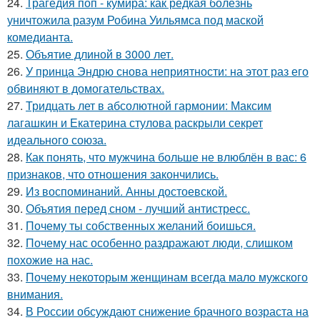
24.
Трагедия поп - кумира: как редкая болезнь
уничтожила разум Робина Уильямса под маской
комедианта.
25.
Объятие длиной в 3000 лет.
26.
У принца Эндрю снова неприятности: на этот раз его
обвиняют в домогательствах.
27.
Тридцать лет в абсолютной гармонии: Максим
лагашкин и Екатерина стулова раскрыли секрет
идеального союза.
28.
Как понять, что мужчина больше не влюблён в вас: 6
признаков, что отношения закончились.
29.
Из воспоминаний. Анны достоевской.
30.
Объятия перед сном - лучший антистресс.
31.
Почему ты собственных желаний боишься.
32.
Почему нас особенно раздражают люди, слишком
похожие на нас.
33.
Почему некоторым женщинам всегда мало мужского
внимания.
34.
В России обсуждают снижение брачного возраста на