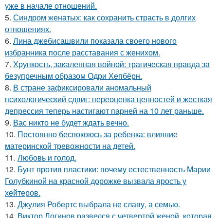
уже в начале отношений.
5.
Синдром женатых: как сохранить страсть в долгих
отношениях.
6.
Лина джебисашвили показала своего нового
избранника после расставания с женихом.
7.
Хрупкость, закаленная войной: трагическая правда за
безупречным образом Одри Хепбёрн.
8.
В стране зафиксировали аномальный
психологический сдвиг: переоценка ценностей и жесткая
депрессия теперь настигают парней на 10 лет раньше.
9.
Вас никто не будет ждать вечно.
10.
Постоянно беспокоюсь за ребенка: влияние
материнской тревожности на детей.
11.
Любовь и гoлoд.
12.
Бунт против пластики: почему естественность Марии
Голубкиной на красной дорожке вызвала ярость у
хейтеров.
13.
Джулия Робертс выбрала не славу, а семью.
14.
Виктор Логинов развелся с четвертой женой, которая