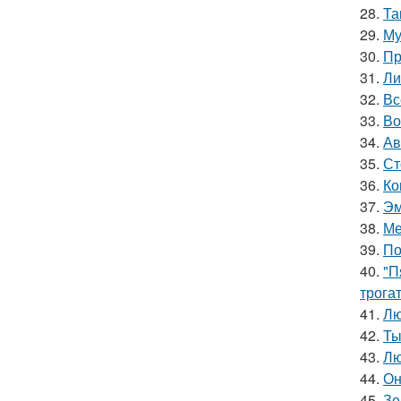
28.
Та
29.
Му
30.
Пр
31.
Ли
32.
Вс
33.
Во
34.
Ав
35.
Ст
36.
Ко
37.
Эм
38.
Ме
39.
По
40.
"П
трога
41.
Лю
42.
Ты
43.
Лю
44.
Он
45.
Зе