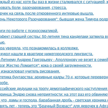
ждый из нас хотя бы раз в жизни сталкивался с ситуацией, 
вовать боли, разочарования, стресса.
рчек на связь после откровенного интервью вышла.
ень Некоторого Разочарования": бывшая жена Тимура родри
иги по работе с психосоматикой.
фект старшей сестры: 50-летняя тина канделаки затмила вс
ью.
ра уверяла, что познакомилась в колледже.
 кукол нашли в квартире нижегородского лингвиста.
-Летнему Андрею Григорьеву - Аполлонову не везет в семе
озг Жестко Ломается": кока о своей загруженности.
 изнасиловал учитель рисования.
тетика бунтарства: архивные кадры 70-х, которые переве
робе.
ссийские дедушки на тропу демографического наступления
принца Эндрю снова неприятности: на этот раз его обвиняю
 что, дамы и господа, барабанная дробь - светская хроника
вять лет - теперь это "Брачный Возраст" для девочек в Аф