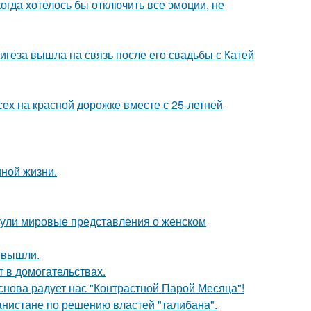
когда хотелось бы отключить все эмоции, не
геза вышла на связь после его свадьбы с Катей
ех на красной дорожке вместе с 25-летней
йной жизни.
рнули мировые представления о женском
 вышли.
т в домогательствах.
 снова радует нас "Контрастной Парой Месяца"!
ганистане по решению властей "талибана".