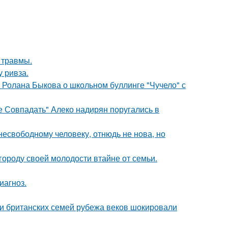
 травмы.
у ривза.
 Ролана Быкова о школьном буллинге "Чучело" с
е Совпадать" Алеко надирян поругались в
есвободному человеку, отнюдь не нова, но
городу своей молодости втайне от семьи.
иагноз.
ии британских семей рубежа веков шокировали