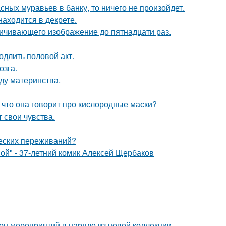
сных муравьев в банку, то ничего не произойдет.
находится в декрете.
ичивающего изображение до пятнадцати раз.
одлить половой акт.
озга.
ду материнства.
 что она говорит про кислородные маски?
 свои чувства.
ческих переживаний?
ой" - 37-летний комик Алексей Щербаков
зон мероприятий в наряде из новой коллекции