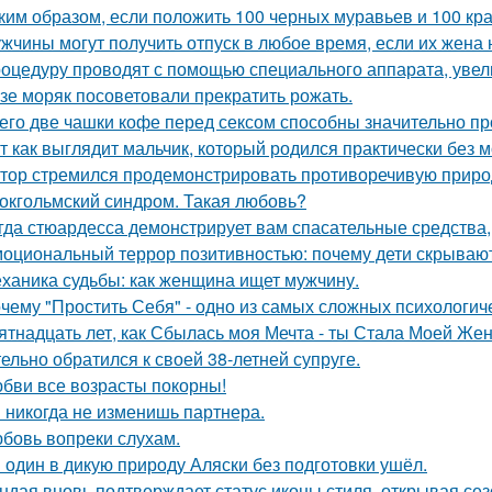
ким образом, если положить 100 черных муравьев и 100 кра
жчины могут получить отпуск в любое время, если их жена 
оцедуру проводят с помощью специального аппарата, увел
зе моряк посоветовали прекратить рожать.
его две чашки кофе перед сексом способны значительно пр
т как выглядит мальчик, который родился практически без м
тор стремился продемонстрировать противоречивую приро
окгольмский синдром. Такая любовь?
гда стюардесса демонстрирует вам спасательные средства,
оциональный террор позитивностью: почему дети скрывают
ханика судьбы: как женщина ищет мужчину.
чему "Простить Себя" - одно из самых сложных психологи
ятнадцать лет, как Сбылась моя Мечта - ты Стала Моей Жен
тельно обратился к своей 38-летней супруге.
бви все возрасты покорны!
 никогда не изменишь партнера.
бовь вопреки слухам.
 один в дикую природу Аляски без подготовки ушёл.
ндая вновь подтверждает статус иконы стиля, открывая се