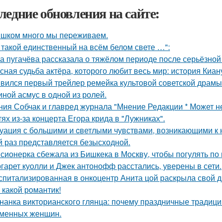
ледние обновления на сайте:
шком много мы пеpеживаем.
 такой единственный на всём белом свете …":
а пугачёва рассказала о тяжёлом периоде после серьёзной
сная судьба актёра, которого любит весь мир: история Киан
вился первый трейлер ремейка культовой советской драмы
иной асмус в одной из ролей.
ния Собчак и главред журнала "Мнение Редакции * Может н
тях из-за концерта Егора крида в "Лужниках".
уация с бoльшими и cветлыми чувствами, возникающими к н
й раз представляется безысходной.
сионерка сбежала из Бишкека в Москву, чтобы погулять по 
гарет куолли и Джек антонофф расстались, уверены в сети.
спитализированная в онкоцентр Анита цой раскрыла свой д
 какой романтик!
нанка викторианского глянца: почему праздничные традиц
менных женщин.