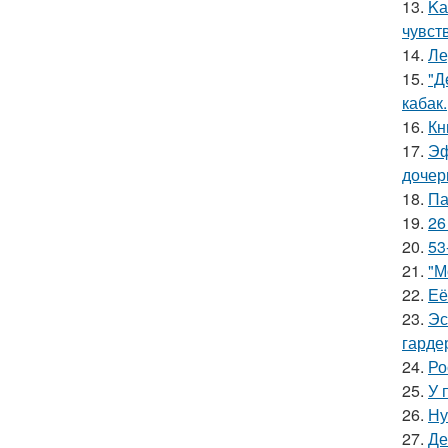
13.
Kа
чувст
14.
Ле
15.
"Д
кабак.
16.
Кн
17.
Эф
дочер
18.
Па
19.
26
20.
53
21.
"М
22.
Её
23.
Эс
гарде
24.
Ро
25.
У 
26.
Ну
27.
Де