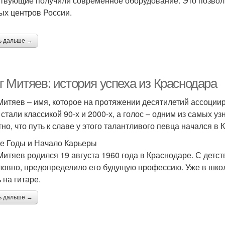
твующие получили современное оборудование. Это позволи
ых центров России.
ь дальше →
г Митяев: история успеха из Краснодара
Митяев – имя, которое на протяжении десятилетий ассоциир
 стали классикой 90-х и 2000-х, а голос – одним из самых 
тно, что путь к славе у этого талантливого певца начался в 
е Годы и Начало Карьеры
Митяев родился 19 августа 1960 года в Краснодаре. С детств
ловно, предопределило его будущую профессию. Уже в шко
 на гитаре.
ь дальше →