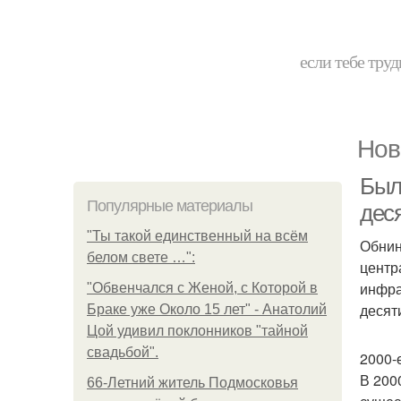
если тебе труд
Нов
Был
Популярные материалы
дес
"Ты такой единственный на всём
Обнин
белом свете …":
центр
инфра
"Обвенчался с Женой, с Которой в
десят
Браке уже Около 15 лет" - Анатолий
Цой удивил поклонников "тайной
свадьбой".
2000-
В 200
66-Летний житель Подмосковья