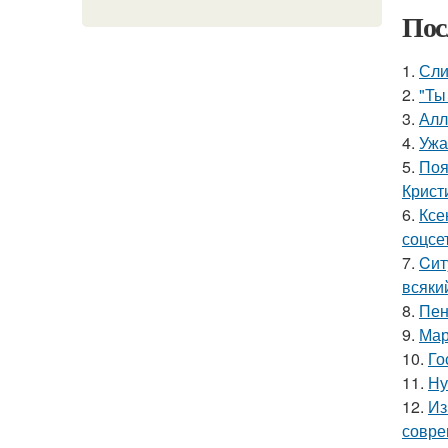
Пос
1.
Сли
2.
"Ты
3.
Алл
4.
Ужа
5.
Поя
Крист
6.
Ксе
соцсе
7.
Cит
всяки
8.
Пен
9.
Мар
10.
Го
11.
Ну
12.
Из
совре