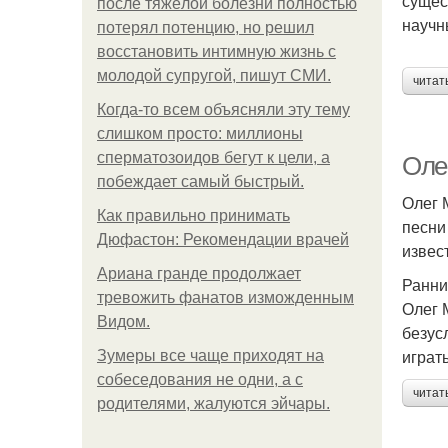
сущес
после тяжёлой болезни полностью
научн
потерял потенцию, но решил
восстановить интимную жизнь с
молодой супругой, пишут СМИ.
читат
Когда-то всем объясняли эту тему
слишком просто: миллионы
сперматозоидов бегут к цели, а
Оле
побеждает самый быстрый.
Олег 
Как правильно принимать
песни
Дюфастон: Рекомендации врачей
извес
Ариана гранде продолжает
Ранни
тревожить фанатов изможденным
Олег 
Видом.
безус
играть
Зумеры все чаще приходят на
собеседования не одни, а с
читат
родителями, жалуются эйчары.