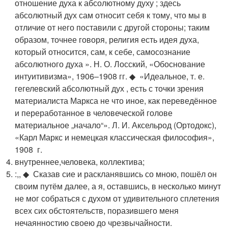
отношение духа к абсолютному духу ; здесь
абсолютный дух сам относит себя к тому, что мы в
отличие от него поставили с другой стороны; таким
образом, точнее говоря, религия есть идея духа,
который относится, сам, к себе, самосознание
абсолютного духа ». Н. О. Лосский, «Обоснование
интуитивизма», 1906–1908 гг. ◆ «Идеальное, т. е.
гегелевский абсолютный дух , есть с точки зрения
материалиста Маркса не что иное, как переведённое
и переработанное в человеческой голове
материальное „начало“». Л. И. Аксельрод (Ортодокс),
«Карл Маркс и немецкая классическая философия»,
1908 г.
внутреннее,человека, коллектива;
:,, ◆ Сказав сие и раскланявшись со мною, пошёл он
своим путём далее, а я, оставшись, в несколько минут
не мог собраться с духом от удивительного сплетения
всех сих обстоятельств, поразившего меня
нечаянностию своею до чрезвычайности.