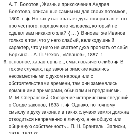
А. Т. Болотов , Жизнь и приключения Андрея
Болотова, описанные самим им для своих потомков,
1800 г. ◆ Но как у вас хватает духа говорить всё это
про честного, порядочного человека, который не
сделал вам никакого зла? ❬…❭ Виноват же Иванов
только в том, что у него слабый, великодушный
характер, что у него не хватает духа прогнать от себя
Боркина… А. П. Чехов , «Иванов», 1887 г.
основное, характерные,,, смысловаячего-либо ◆ В
тех же случаях, где законы римские казались
несовместными с духом народа или с
обстоятельствами времени, там они заменялись
домашними примерами, обычаями и преданиями.
М. М. Сперанский, Обозрение исторических сведений
о Своде законов, 1833 г. ◆ Однако, по точному
смыслу и духу закона и в таких случаях земля должна
отводиться непременно в личную, а не общую или
общинную собственность .. П. Н. Врангель , Записки,
1916–1921 гг.