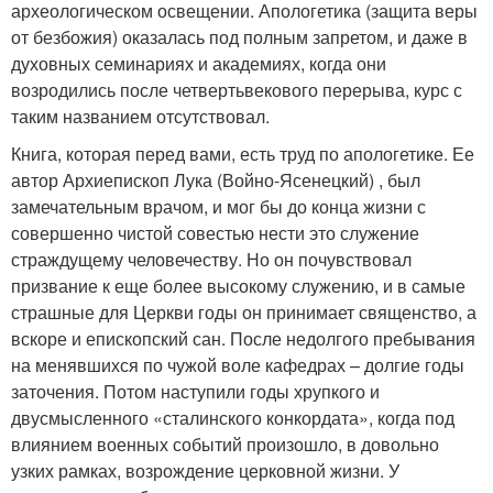
археологическом освещении. Апологетика (защита веры
от безбожия) оказалась под полным запретом, и даже в
духовных семинариях и академиях, когда они
возродились после четвертьвекового перерыва, курс с
таким названием отсутствовал.
Книга, которая перед вами, есть труд по апологетике. Ее
автор Архиепископ Лука (Войно-Ясенецкий) , был
замечательным врачом, и мог бы до конца жизни с
совершенно чистой совестью нести это служение
страждущему человечеству. Но он почувствовал
призвание к еще более высокому служению, и в самые
страшные для Церкви годы он принимает священство, а
вскоре и епископский сан. После недолгого пребывания
на менявшихся по чужой воле кафедрах – долгие годы
заточения. Потом наступили годы хрупкого и
двусмысленного «сталинского конкордата», когда под
влиянием военных событий произошло, в довольно
узких рамках, возрождение церковной жизни. У