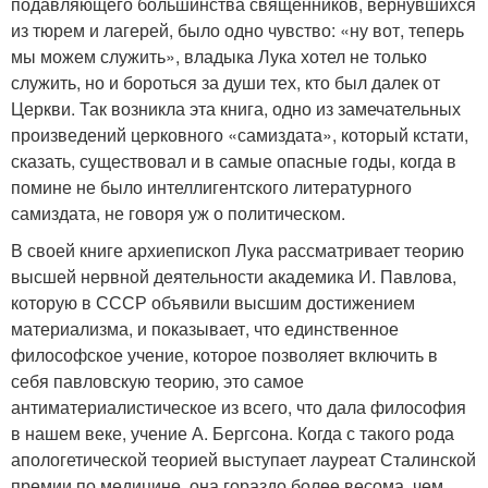
подавляющего большинства священников, вернувшихся
из тюрем и лагерей, было одно чувство: «ну вот, теперь
мы можем служить», владыка Лука хотел не только
служить, но и бороться за души тех, кто был далек от
Церкви. Так возникла эта книга, одно из замечательных
произведений церковного «самиздата», который кстати,
сказать, существовал и в самые опасные годы, когда в
помине не было интеллигентского литературного
самиздата, не говоря уж о политическом.
В своей книге архиепископ Лука рассматривает теорию
высшей нервной деятельности академика И. Павлова,
которую в СССР объявили высшим достижением
материализма, и показывает, что единственное
философское учение, которое позволяет включить в
себя павловскую теорию, это самое
антиматериалистическое из всего, что дала философия
в нашем веке, учение А. Бергсона. Когда с такого рода
апологетической теорией выступает лауреат Сталинской
премии по медицине, она гораздо более весома, чем