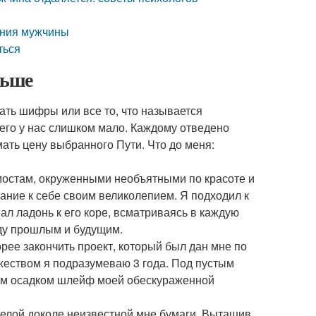
ения мужчины
ться
льше
ать шифры или все то, что называется
оего у нас слишком мало. Каждому отведено
мать цену выбранного Пути. Что до меня:
мостам, окруженными необъятными по красоте и
ние к себе своим великолепием. Я подходил к
ал ладонь к его коре, всматриваясь в каждую
ду прошлым и будущим.
орее закончить проект, который был дан мне по
жеством я подразумеваю 3 года. Под пустым
ным осадком шлейф моей обескураженной
й белой доколе неизвестной мне бумаги. Вытащив