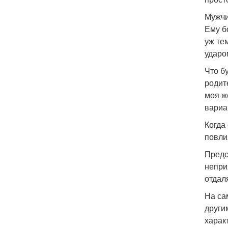
Мужчи
Ему б
уж те
ударо
Что б
родите
моя ж
вариа
Когда
повли
Предс
непри
отдал
На са
други
харак