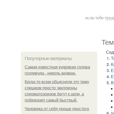
если тебе труд
Тем
Сод
Т
Популярные материалы
К
Самая известная кудрявая голова
Е
голливуда - николь кидман.
Е
Когда-то всем объясняли эту тему
В
слишком просто: миллионы
сперматозоидов бегут к цели, а
побеждает самый быстрый.
Человека от себя проще простого
Ч