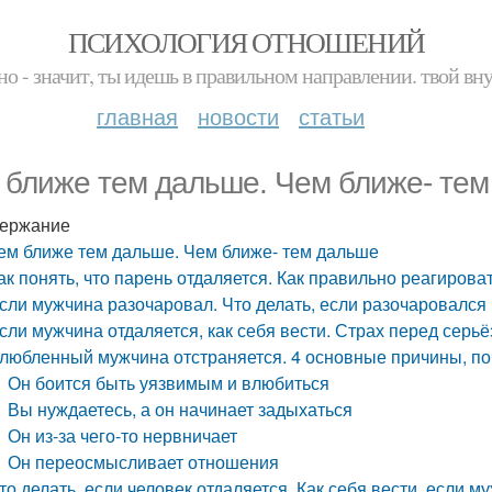
ПСИХОЛОГИЯ ОТНОШЕНИЙ
но - значит, ты идешь в правильном направлении. твой вн
главная
новости
статьи
 ближе тем дальше. Чем ближе- те
ержание
ем ближе тем дальше. Чем ближе- тем дальше
ак понять, что парень отдаляется. Как правильно реагиров
сли мужчина разочаровал. Что делать, если разочаровался
сли мужчина отдаляется, как себя вести. Страх перед сер
любленный мужчина отстраняется. 4 основные причины, по
Он боится быть уязвимым и влюбиться
Вы нуждаетесь, а он начинает задыхаться
Он из-за чего-то нервничает
Он переосмысливает отношения
то делать, если человек отдаляется. Как себя вести, если 