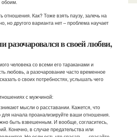
 обоим.
 отношения. Как? Тоже взять паузу, залечь на
но, но другого варианта нет – проблема научает
ли разочаровался в своей любви,
ого человека со всеми его тараканами и
есть любовь, а разочарование часто временное
ссказать о своих потребностях, услышать чего
отношениях с мужчиной:
возникают мысли о расставании. Кажется, что
 Но для начала проанализируйте ваши отношения.
лжно быть взвешенным. И вообще, согласитесь,
ий. Конечно, в случае предательства или
олучится. Но если есть что спасать — спасайте.