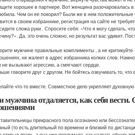
щите хорошее в партнере. Вот женщина разочаровалась в м
юбила. Чем он ее покорил? Были же в нем положительные 
вится в своем избраннике, регистрация на сайте не требует
сидите сложа руки . Спросите себя: «Что я могу сделать, ч
чину?». Да, это очень сложно, но результат вас удивит. По
.
орите мужчине правильные комплименты , а не критикуйте.
ошениях, не жалеет в адрес избранника колких слов. Намно
 не вызывают агрессию, а смягчают сердце.
ьше говорите друг с другом. Не бойтесь озвучивать то, что 
.
лайте что-то вместе. Совместное дело укрепляет духовную
и мужчина отдаляется, как себя вести.
ошениями
тавительницы прекрасного пола осознанно или бессознате
зный (то есть длительный по времени и близкий по дистанци
о открыл дверь, а она уже продумала, как назвать общих де