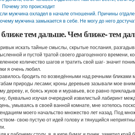
Почему это происходит
сли мужчина охладел в начале отношений. Причины отдал
очему мужчина замыкается в себе. Не могу до него достуча
 ближе тем дальше. Чем ближе- тем да
привык искать тайные смыслы, скрытые послания, разгадыв
ысленной и пустой тратой своего драгоценного времени, к
еленное количество шагов и тратить свой шаг- значит пони
лки я очень любил.
равилось бродить по возведёнными над речными бликами 
абам природы лесами; кроны деревьев зазывали мое внима
му дереву, и, боясь жуков и муравьев, все равно прикладыв
ну, буквально изучая очередной извилистый лабиринт меж
 день, умываясь в своей ванной комнате, мне хотелось поск
ендациям моего начальство множество лет назад. Под мно
ством- свою пустую от идей голову и тянущийся неприят
ти.
дя к рабочему столу, я, в кипе бумаг и ручек, заметил кра