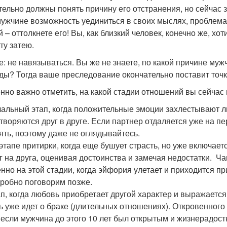
тельно должны понять причину его отстранения, но сейчас з
мужчине возможность уединиться в своих мыслях, проблемах
 – оттолкнете его! Вы, как близкий человек, конечно же, хо
ту затею.
е: не навязываться. Вы же не знаете, по какой причине муж
ды? Тогда ваше преследование окончательно поставит точк
нно важно отметить, на какой стадии отношений вы сейчас 
альный этап, когда положительные эмоции захлестывают л
творяются друг в друге. Если партнер отдаляется уже на п
ять, поэтому даже не оглядывайтесь.
этапе притирки, когда еще бушует страсть, но уже включает
г на друга, оценивая достоинства и замечая недостатки. 
нно на этой стадии, когда эйфория улетает и приходится п
робно поговорим позже.
п, когда любовь приобретает другой характер и выражается 
ь уже идет о браке (длительных отношениях). Откровенного 
 если мужчина до этого 10 лет был открытым и жизнерадост