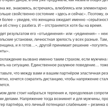
на же, знакомясь, встречаясь, влюбляясь или элементарно
ольше свойственно состояние «здесь и сейчас». Поэтому, ос
м более – увидев, что женщина ожидает именно «серьёзнос
м об стену с разбега. И – отстраняется хотя бы на время.
удет результатом его «отъединения» или «уединения» – неи
льские установки, личностная зрелость у всех разные. Там, 
енщина, и я готов…», другой принимает решение «погулять»
нты».
 охлаждение вызвано именно таким страхом, если мужчина 
ять на ситуацию. Единственное разумное поведение… тоже 
тавьте, что между вами и вашим партнёром эластичная рез
ятно, хочется сократить дистанцию, чтобы напряжение ста
яется.
мом деле стоит набраться терпения и, преодолевая сопроти
ми делами. Напряжение тогда возникнет и для мужчины, пров
тер партнёра, его личный потенциал слабенькие – резинка