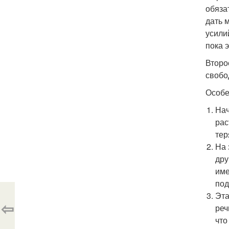
обяза
дать 
усилий
пока э
Второ
свобо
Особе
Нач
рас
тер
На 
дру
име
под
Эта
⇦
реч
что