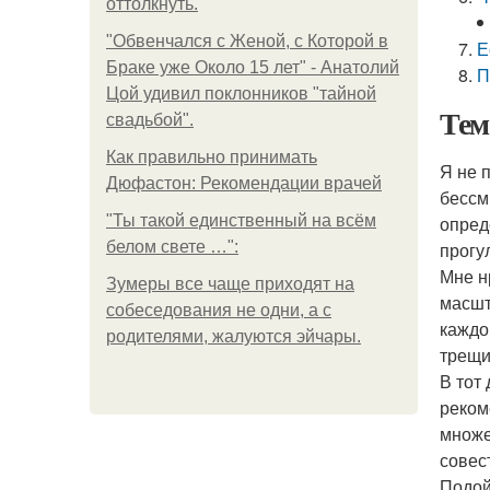
оттолкнуть.
"Обвенчался с Женой, с Которой в
Е
Браке уже Около 15 лет" - Анатолий
П
Цой удивил поклонников "тайной
Тем
свадьбой".
Как правильно принимать
Я не 
Дюфастон: Рекомендации врачей
бессм
"Ты такой единственный на всём
опред
белом свете …":
прогу
Мне н
Зумеры все чаще приходят на
масшт
собеседования не одни, а с
каждо
родителями, жалуются эйчары.
трещи
В тот
реком
множе
совес
Подой