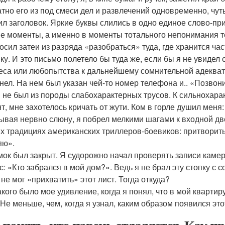
атно его из под смеси дел и развлечений одновременно, чут
ил заголовок. Яркие буквы слились в одно единое слово-пр
ие моменты, а именно в моменты тотального непонимания то
осил затеи из разряда «разобраться» туда, где хранится ча
ку. И это письмо полетело бы туда же, если бы я не увидел 
еса или любопытства к дальнейшему сомнительной адекват
нел. На нем был указан чей-то номер телефона и.. «Позвон
Я не был из породы слабохарактерных трусов. К сильнохарак
т, мне захотелось кричать от жути. Ком в горле душил меня
ывая нервно слюну, я побрел мелкими шагами к входной две
х традициях американских триллеров-боевиков: притворитьс
яю».
мок был закрыт. Я судорожно начал проверять записи камер
: «Кто забрался в мой дом?». Ведь я не брал эту стопку с с
 не мог «прихватить» этот лист. Тогда откуда?
какого было мое удивление, когда я понял, что в мой квартир
 Не меньше, чем, когда я узнал, каким образом появился эт