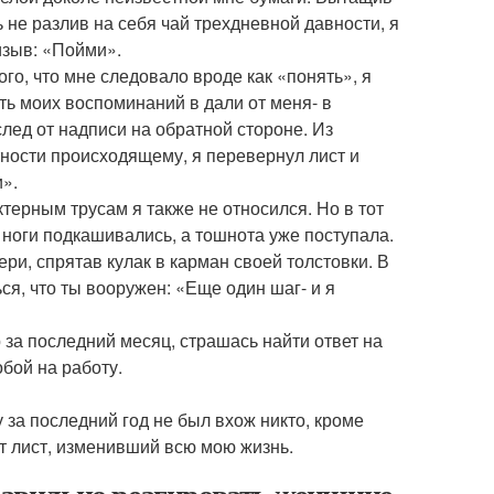
ь не разлив на себя чай трехдневной давности, я
изыв: «Пойми».
го, что мне следовало вроде как «понять», я
сть моих воспоминаний в дали от меня- в
след от надписи на обратной стороне. Из
ности происходящему, я перевернул лист и
и».
терным трусам я также не относился. Но в тот
: ноги подкашивались, а тошнота уже поступала.
ри, спрятав кулак в карман своей толстовки. В
я, что ты вооружен: «Еще один шаг- и я
 за последний месяц, страшась найти ответ на
обой на работу.
у за последний год не был вхож никто, кроме
от лист, изменивший всю мою жизнь.