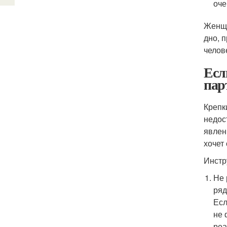
оче
Женщи
дно, 
челов
Есл
пар
Крепк
недос
явлен
хочет 
Инстр
Не 
ряд
Есл
не 
реа