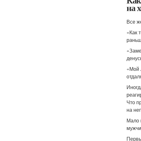
Как
на 
Все ж
«Как 
раньш
«Заме
дену
«Мой 
отдал
Иногд
реаги
Что п
на не
Мало 
мужчи
Первы