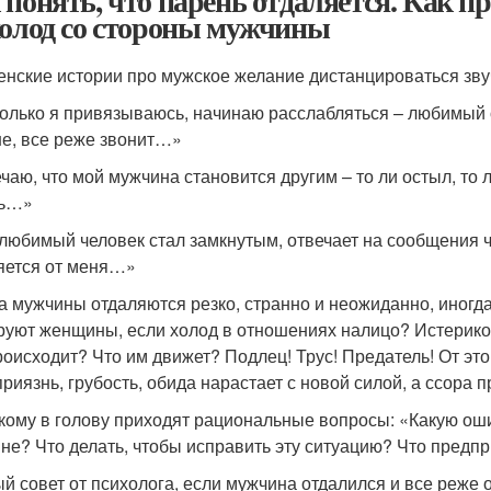
 понять, что парень отдаляется. Как 
холод со стороны мужчины
енские истории про мужское желание дистанцироваться зву
только я привязываюсь, начинаю расслабляться – любимый о
е, все реже звонит…»
чаю, что мой мужчина становится другим – то ли остыл, то л
сь…»
любимый человек стал замкнутым, отвечает на сообщения чере
яется от меня…»
а мужчины отдаляются резко, странно и неожиданно, иногда
руют женщины, если холод в отношениях налицо? Истерикой
роисходит? Что им движет? Подлец! Трус! Предатель! От это
приязнь, грубость, обида нарастает с новой силой, а ссора
кому в голову приходят рациональные вопросы: «Какую ошиб
не? Что делать, чтобы исправить эту ситуацию? Что предпр
й совет от психолога, если мужчина отдалился и все реже о