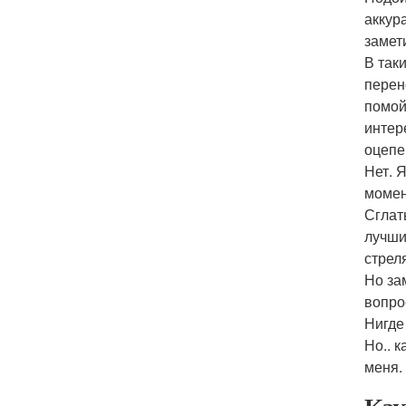
аккур
замет
В так
перен
помой
интер
оцепе
Нет. 
момен
Сглат
лучши
стрел
Но за
вопрос
Нигде
Но.. 
меня.