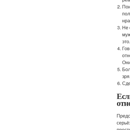
Пои
пол
нра
Не 
муж
это
Гов
отн
Они
Бол
зря
Сде
Есл
отн
Предс
серьё
прост