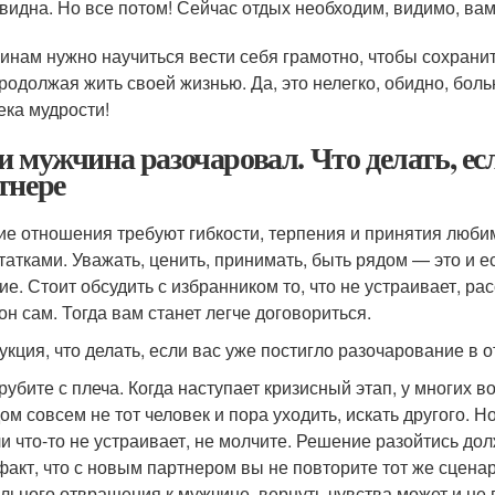
видна. Но все потом! Сейчас отдых необходим, видимо, вам
нам нужно научиться вести себя грамотно, чтобы сохранить
продолжая жить своей жизнью. Да, это нелегко, обидно, боль
ека мудрости!
и мужчина разочаровал. Что делать, ес
тнере
ие отношения требуют гибкости, терпения и принятия любим
татками. Уважать, ценить, принимать, быть рядом — это и 
ие. Стоит обсудить с избранником то, что не устраивает, ра
он сам. Тогда вам станет легче договориться.
укция, что делать, если вас уже постигло разочарование в 
рубите с плеча. Когда наступает кризисный этап, у многих 
ом совсем не тот человек и пора уходить, искать другого.
и что-то не устраивает, не молчите. Решение разойтись до
факт, что с новым партнером вы не повторите тот же сценар
льного отвращения к мужчине, вернуть чувства может и не п