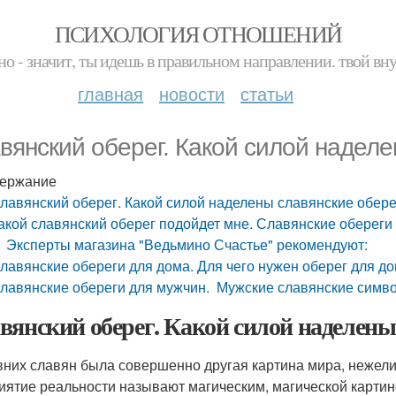
ПСИХОЛОГИЯ ОТНОШЕНИЙ
но - значит, ты идешь в правильном направлении. твой вн
главная
новости
статьи
вянский оберег. Какой силой наделе
ержание
лавянский оберег. Какой силой наделены славянские обере
акой славянский оберег подойдет мне. Славянские оберег
Эксперты магазина "Ведьмино Счастье" рекомендуют:
лавянские обереги для дома. Для чего нужен оберег для д
лавянские обереги для мужчин. Мужские славянские симв
вянский оберег. Какой силой наделены
вних славян была совершенно другая картина мира, нежели 
иятие реальности называют магическим, магической картино