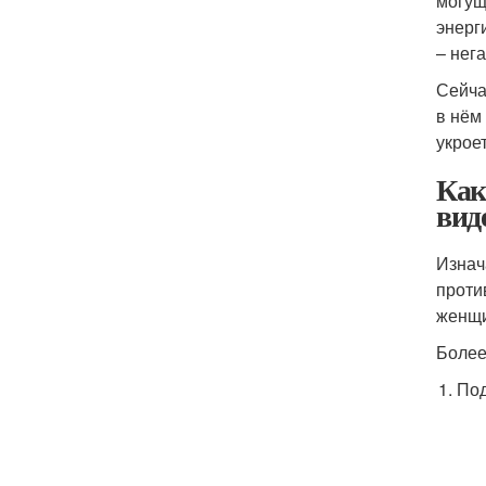
могущ
энерг
– нега
Сейча
в нём
укрое
Как
вид
Изнач
проти
женщи
Более
Под