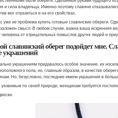
ественными были обереги, сделанные руками будущего хоз
ия и сила владельца. Именно поэтому славяне отказывалис
тив мог отразиться и на его свойствах.
с уже не проблема купить готовые славянские обереги. Одна
 заложен смысл. В любом случае, важна ваша искренняя вер
т человека от отрицательных помыслов других людей и при
ой славянский оберег подойдет мне. С
е украшений
ально украшениям придавалось особое значение, их носил
воположного пола, но, главным образом, в качестве оберег
нам. Но, безусловно, последние имели украшения в больш
 уязвимым по своей природе, женщинам требуется постоян
вески.