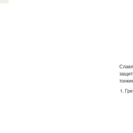
Славя
защит
тонки
Гре