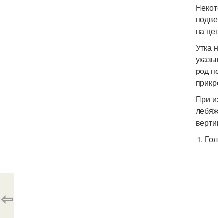
Некот
подве
на це
Утка 
указы
род п
прикр
При и
лебяж
верти
Гол
⇦