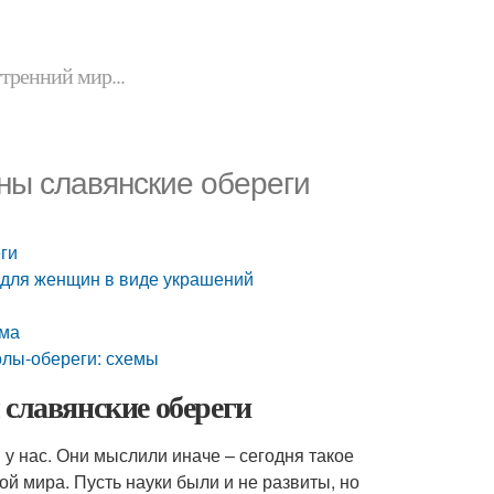
утренний мир...
ны славянские обереги
ги
и для женщин в виде украшений
ома
олы-обереги: схемы
 славянские обереги
у нас. Они мыслили иначе – сегодня такое
й мира. Пусть науки были и не развиты, но