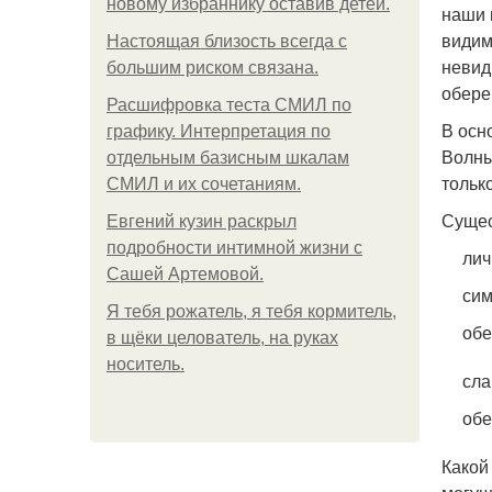
новому избраннику оставив детей.
наши 
видим
Hacтоящая близость всегда с
невид
большим риском связана.
обере
Расшифровка теста СМИЛ по
В осн
графику. Интерпретация по
Волны
отдельным базисным шкалам
тольк
СМИЛ и их сочетаниям.
Сущес
Евгений кузин раскрыл
подробности интимной жизни с
лич
Сашей Артемовой.
сим
Я тебя рожатель, я тебя кормитель,
обе
в щёки целователь, на руках
носитель.
сла
обе
Какой