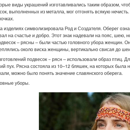
орые виды украшений изготавливались таким образом, чтоб
сок, выполненных из металла, мог отгонять всякую нечист
почках.
на изделиях символизировала Род и Создателя. Оберег озн
вал на счастье и добро. Этот знак надевали на пояс, шею, 
одвесок – рясны – были частью головного убора женщин. Он
еплялись около виска женщины, вертикально свисая до шеи
зготовлений подвесок − рясн – использовали образ птиц. Д
ий пух. Рясна состояла из 10–12 бляшек, на которых была 
кали, можно было понять значение славянского оберега.
овные уборы.