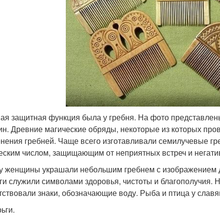
ая защитная функция была у гребня. На фото представлен
н. Древние магические обряды, некоторые из которых пров
нения гребней. Чаще всего изготавливали семилучевые гре
еским числом, защищающим от неприятных встреч и негати
у женщины украшали небольшим гребнем с изображением д
ги служили символами здоровья, чистоты и благополучия. 
тствовали знаки, обозначающие воду. Рыба и птица у славя
ьги.