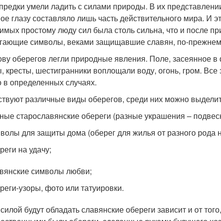
предки умели ладить с силами природы. В их представлении
ое глазу составляло лишь часть действительного мира. И э
имых простому люду сил была столь сильна, что и после п
гающие символы, веками защищавшие славян, по-прежнему
ову оберегов легли природные явления. Поле, засеянное 
, кресты, шестигранники воплощали воду, огонь, гром. Все
о в определенных случаях.
твуют различные виды оберегов, среди них можно выделит
ные старославянские обереги (разные украшения – подвески,
волы для защиты дома (оберег для жилья от разного рода 
реги на удачу;
вянские символы любви;
реги-узоры, фото или татуировки.
 силой будут обладать славянские обереги зависит и от того,