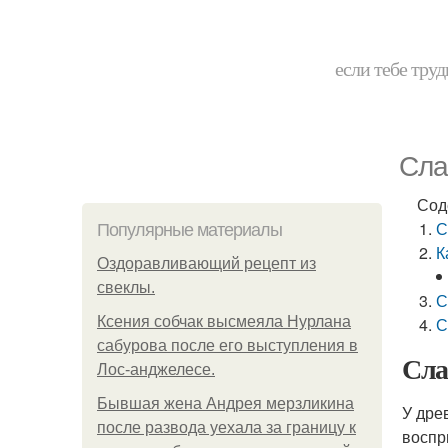
если тебе труд
Сла
Сод
С
Популярные материалы
К
Оздоравливающий рецепт из
свеклы.
С
Ксения собчак высмеяла Нурлана
С
сабурова после его выступления в
Сла
Лос-анджелесе.
Бывшая жена Андрея мерзликина
У дре
после развода уехала за границу к
воспр