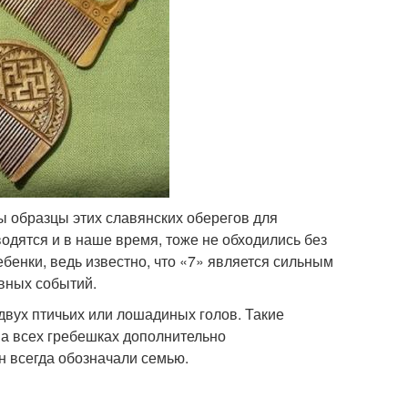
ы образцы этих славянских оберегов для
одятся и в наше время, тоже не обходились без
бенки, ведь известно, что «7» является сильным
вных событий.
вух птичьих или лошадиных голов. Такие
На всех гребешках дополнительно
н всегда обозначали семью.