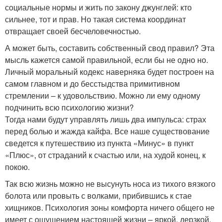
социальные нормы и жить по закону джунглей: кто
сильнее, тот и прав. Но такая система координат
отвращает своей бесчеловечностью.
А может быть, составить собственный свод правил? Эта
мысль кажется самой правильной, если бы не одно но.
Личный моральный кодекс наверняка будет построен на
самом главном и до бесстыдства примитивном
стремлении – к удовольствию. Можно ли ему одному
подчинить всю психологию жизни?
Тогда нами будут управлять лишь два импульса: страх
перед болью и жажда кайфа. Все наше существование
сведется к путешествию из пункта «Минус» в пункт
«Плюс», от страданий к счастью или, на худой конец, к
покою.
Так всю жизнь можно не высунуть носа из тихого вязкого
болота или провыть с волками, прибившись к стае
хищников. Психология зоны комфорта ничего общего не
имеет с ощущением настоящей жизни – яркой, дерзкой,