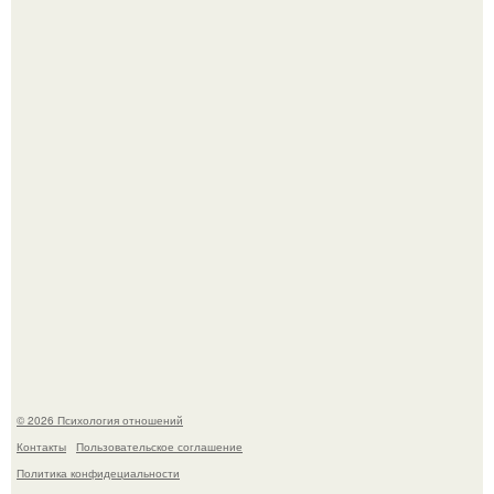
Лерчек, предварительно, намерена обжаловать
приговор.
Напоминалка: привычка замечать хорошее даже в
самые серые дни - это не очередная сказка из книг по
саморазвитию.
© 2026 Психология отношений
Контакты
Пользовательское соглашение
Политика конфидециальности