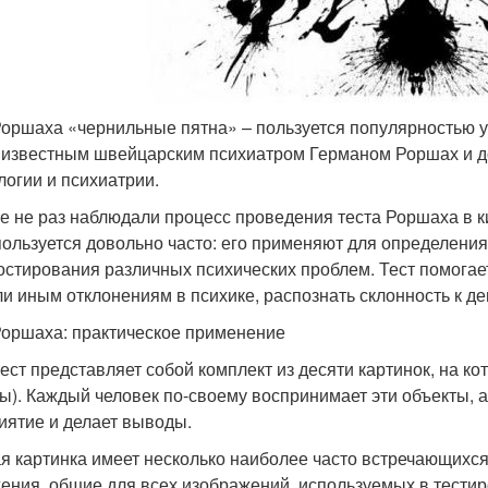
Роршаха «чернильные пятна» – пользуется популярностью у
 известным швейцарским психиатром Германом Роршах и до
логии и психиатрии.
е не раз наблюдали процесс проведения теста Роршаха в к
пользуется довольно часто: его применяют для определения
остирования различных психических проблем. Тест помогае
ли иным отклонениям в психике, распознать склонность к де
Роршаха: практическое применение
тест представляет собой комплект из десяти картинок, на
сы). Каждый человек по-своему воспринимает эти объекты, а
иятие и делает выводы.
я картинка имеет несколько наиболее часто встречающихся
ения, общие для всех изображений, используемых в тестир