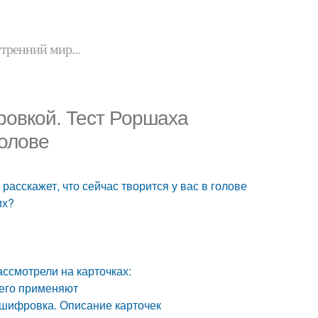
утренний мир...
ровкой. Тест Роршаха
голове
асскажет, что сейчас творится у вас в голове
их?
ассмотрели на карточках:
 его применяют
сшифровка. Описание карточек