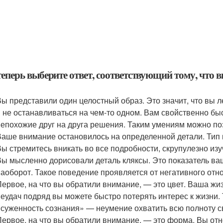
теперь выберите ответ, соответствующий тому, что 
Вы представили один целостный образ. Это значит, что вы 
и не останавливаться на чем-то одном. Вам свойственно бы
непохожие друг на друга решения. Таким умениям можно по
Ваше внимание остановилось на определенной детали. Тип
Вы стремитесь вникать во все подробности, скрупулезно из
Вы мысленно дорисовали деталь кляксы. Это показатель ва
наоборот. Такое поведение проявляется от негативного отн
Первое, на что вы обратили внимание, — это цвет. Ваша жиз
неудач подряд вы можете быстро потерять интерес к жизни.
«суженность сознания» — неумение охватить всю полноту с
Первое, на что вы обратили внимание, — это форма. Вы отно