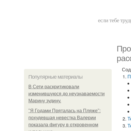
если тебе труд
Про
рас
Сод
П
Популярные материалы
В Сети раскритиковали
изменившуюся до неузнаваемости
Марину зудину.
"Я Годами Пряталась на Пляже":
похудевшая невестка Валерии
Т
показала фигуру в откровенном
Т