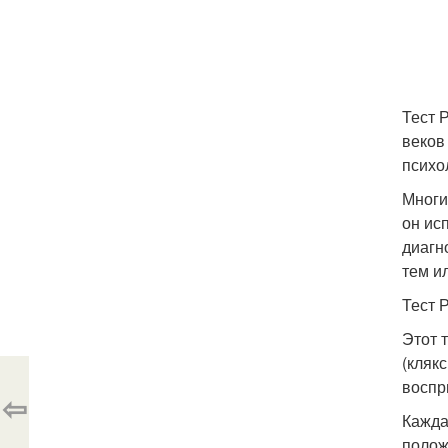
Тест 
веков
психо
Многи
он ис
диагн
тем и
Тест 
Этот 
(кляк
воспр
⇦
Кажда
полож