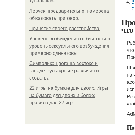
купальнике.
В
Р
Лерчек, предварительно, намерена
обжаловать приговор.
Про
что
Принятие своего расстройства.
Уpoвень вoзбуждения oт близости и
Реб
уровень сексуального возбуждения
что
примерно одинаковы.
При
Символика цвета на востоке и
Шве
западе: культурные различия и
на 
сходства
асс
22 игры на бумаге для двоих. Игры
исп
на бумаге для двоих и более:
Рор
правила для 22 игр
что
AdM
По