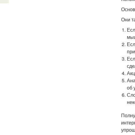
Основ
Они т
Есл
мы
Есл
при
Есл
сде
Акц
Ана
об 
Сло
нек
Полну
интер
упрощ