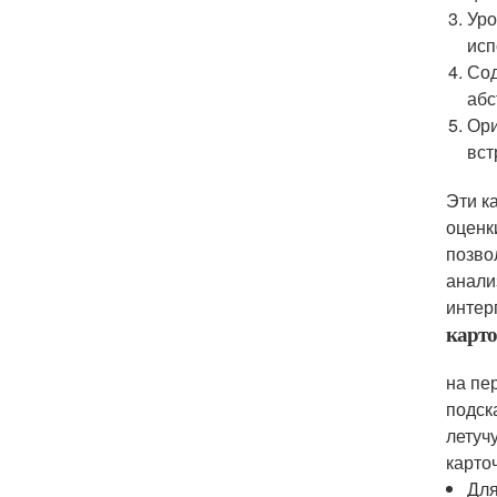
Уро
исп
Сод
абс
Ори
вст
Эти к
оценк
позво
анали
интер
карто
на пе
подск
летуч
карто
Для