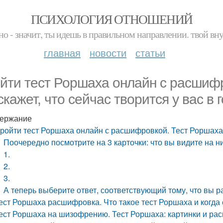
ПСИХОЛОГИЯ ОТНОШЕНИЙ
но - значит, ты идешь в правильном направлении. твой вн
главная
новости
статьи
йти тест Роршаха онлайн с расшиф
скажет, что сейчас творится у вас в 
ержание
ройти тест Роршаха онлайн с расшифровкой. Тест Роршаха р
Поочередно посмотрите на 3 карточки: что вы видите на н
1.
2.
3.
А теперь выберите ответ, соответствующий тому, что вы р
ест Роршаха расшифровка. Что такое тест Роршаха и когда
ест Роршаха на шизофрению. Тест Роршаха: картинки и ра