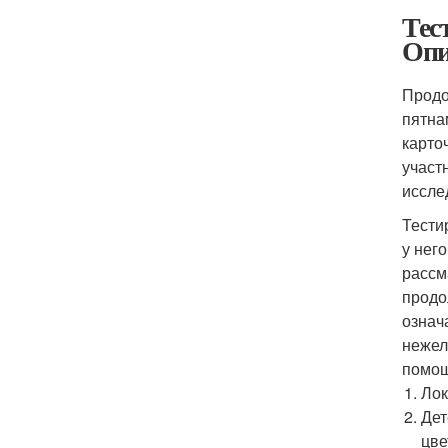
Тес
Опи
Продо
пятна
карто
участ
иссле
Тести
у нег
рассм
продо
означ
нежел
помощ
Лок
Дет
цве