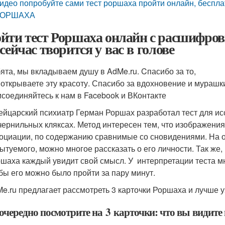
идео попробуйте сами тест роршаха пройти онлайн, бесплат
ОРШАХА
йти тест Роршаха онлайн с расшифровк
 сейчас творится у вас в голове
ята, мы вкладываем душу в AdMe.ru. Cпасибо за то,
 открываете эту красоту. Спасибо за вдохновение и мурашк
соединяйтесь к нам в Facebook и ВКонтакте
йцарский психиатр Герман Роршах разработал тест для ис
чернильных кляксах. Метод интересен тем, что изображен
оциации, по содержанию сравнимые со сновидениями. На о
ытуемого, можно многое рассказать о его личности. Так же,
шаха каждый увидит свой смысл. У интерпретации теста м
бы его можно было пройти за пару минут.
e.ru предлагает рассмотреть 3 карточки Роршаха и лучше у
очередно посмотрите на 3 карточки: что вы видите