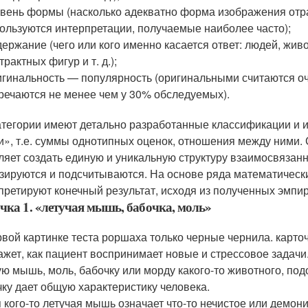
вень формы (насколько адекватно форма изображения отраж
ользуются интерпретации, получаемые наиболее часто);
ержание (чего или кого именно касается ответ: людей, жи
трактных фигур и т. д.);
гинальность — популярность (оригинальными считаются оч
речаются не менее чем у 30% обследуемых).
атегории имеют детально разработанные классификации и 
и», т.е. суммы однотипных оценок, отношения между ними.
ляет создать единую и уникальную структуру взаимосвязан
зируются и подсчитываются. На основе ряда математически
претируют конечный результат, исходя из полученных эмпи
чка 1. «летучая мышь, бабочка, моль»
рвой картинке теста роршаха только черные чернила. карточ
ажет, как пациент воспринимает новые и стрессовое задачи
ую мышь, моль, бабочку или морду какого-то животного, подо
чку дает общую характеристику человека.
 кого-то летучая мышь означает что-то нечистое или демонич