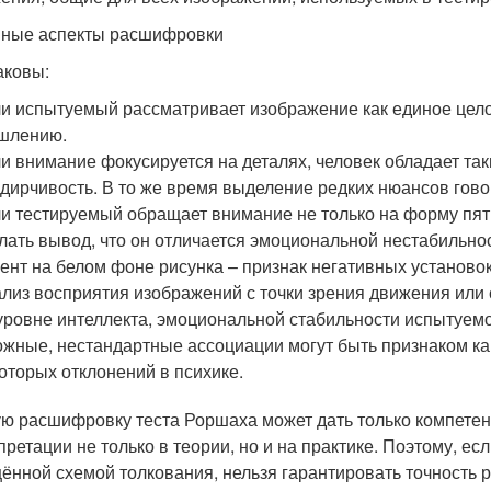
ные аспекты расшифровки
аковы:
и испытуемый рассматривает изображение как единое цело
шлению.
и внимание фокусируется на деталях, человек обладает так
дирчивость. В то же время выделение редких нюансов гов
и тестируемый обращает внимание не только на форму пятн
лать вывод, что он отличается эмоциональной нестабильно
ент на белом фоне рисунка – признак негативных установок 
лиз восприятия изображений с точки зрения движения или
уровне интеллекта, эмоциональной стабильности испытуемо
жные, нестандартные ассоциации могут быть признаком как
оторых отклонений в психике.
ю расшифровку теста Роршаха может дать только компетен
претации не только в теории, но и на практике. Поэтому, ес
ённой схемой толкования, нельзя гарантировать точность р