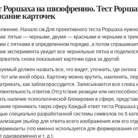
т Роршаха на шизофрению. Тест Рорша
сание карточек
лжение. Начало см.Для проективного теста Роршаха нужно 
ми: пятью — черными, двумя — красными и черными и тре
чки с пятнами в определенном порядке, а потом спрашивает 
ник эксперимента увидит все чернильные пятна и поделил
дователь снова показывает карточки одна за другой.
руемый должен назвать все, что видит, уточнить, где он/он
о тот или иной образ. Карточку можно крутить, наклонять, п
атривать, как заблагорассудится. Записываются все слова и
лжительность ответов.Отсутствие реакции или неспособнос
ать наличие психологической блокировки в сфере, предста
ание принимать такую сферу.Каждый ответ теста Роршаха
ью специально разработанной системы символов по 5 кат
ализация (выбор для ответа всего изображения или его отд
ерминанты (что именно используется для формирования от
т одновременно и т. д.);