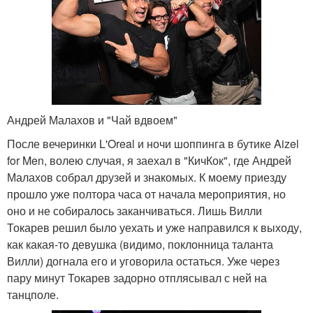
Андрей Малахов и "Чай вдвоем"
После вечеринки L'Oreal и ночи шоппинга в бутике Aizel
for Men, волею случая, я заехал в "КичКок", где Андрей
Малахов собрал друзей и знакомых. К моему приезду
прошло уже полтора часа от начала мероприятия, но
оно и не собиралось заканчиваться. Лишь Вилли
Токарев решил было уехать и уже направился к выходу,
как какая-то девушка (видимо, поклонница таланта
Вилли) догнала его и уговорила остаться. Уже через
пару минут Токарев задорно отплясывал с ней на
танцполе.