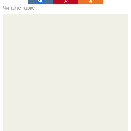
Читайте также
Тибетский узел бесконечности.
Напоминалка: привычка замечать хорошее даже в
самые серые дни - это не очередная сказка из книг по