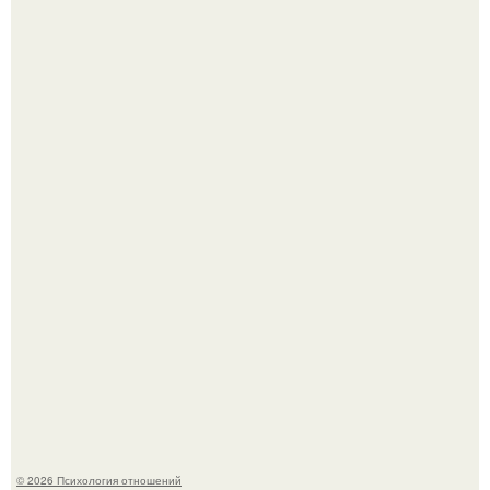
Гастроли важнее семейных вечеров: почему Shaman
видит собственную дочь чаще на экране, чем вживую.
"3 Мечты юности и громкий финал": как Арнольд
шварценеггер женился на племяннице Кеннеди.
© 2026 Психология отношений