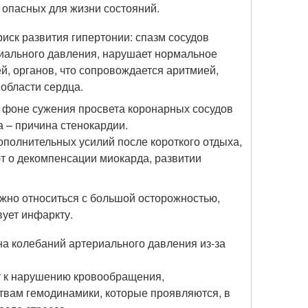
и опасных для жизни состояний.
иск развития гипертонии: спазм сосудов
риального давления, нарушает нормальное
й, органов, что сопровождается аритмией,
области сердца.
фоне сужения просвета коронарных сосудов
а – причина стенокардии.
полнительных усилий после короткого отдыха,
т о декомпенсации миокарда, развитии
ужно относиться с большой осторожностью,
ует инфаркту.
на колебаний артериального давления из-за
 к нарушению кровообращения,
твам гемодинамики, которые проявляются, в