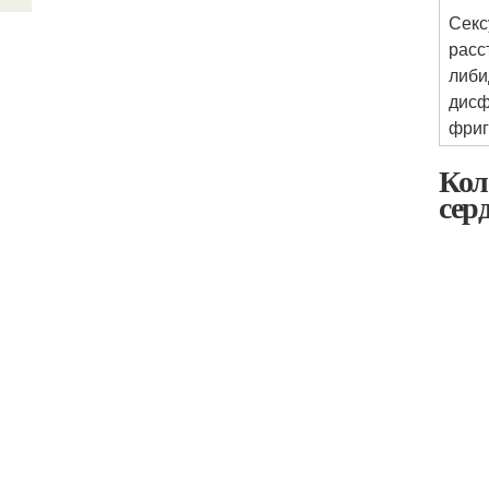
Секс
расс
либи
дисф
фриг
Кол
сер