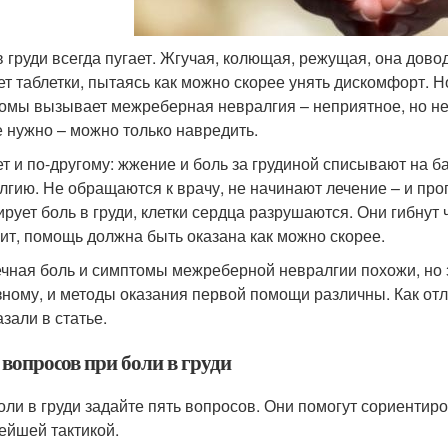
в груди всегда пугает. Жгучая, колющая, режущая, она довод
ьет таблетки, пытаясь как можно скорее унять дискомфорт. Н
омы вызывает межреберная невралгия – неприятное, но не 
е нужно – можно только навредить.
т и по-другому: жжение и боль за грудиной списывают на 
лгию. Не обращаются к врачу, не начинают лечение – и про
ирует боль в груди, клетки сердца разрушаются. Они гибнут
чит, помощь должна быть оказана как можно скорее.
чная боль и симптомы межреберной невралгии похожи, но з
зному, и методы оказания первой помощи различны. Как отл
зали в статье.
 вопросов при боли в груди
оли в груди задайте пять вопросов. Они помогут сориентир
ейшей тактикой.