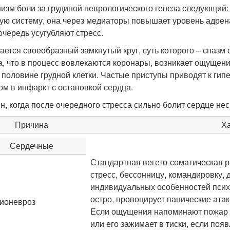
изм боли за грудиной неврологического генеза следующий:
ую систему, она через медиаторы повышает уровень адрена
очередь усугубляют стресс.
ается своеобразный замкнутый круг, суть которого – спазм 
а, что в процесс вовлекаются коронары, возникает ощущени
 половине грудной клетки. Частые приступы приводят к гип
ом в инфаркт с остановкой сердца.
н, когда после очередного стресса сильно болит сердце не
Причина
Ха
Сердечные
Стандартная вегето-соматическая р
стресс, бессонницу, командировку, д
индивидуальных особенностей псих
остро, провоцирует панические атак
ионевроз
Если ощущения напоминают пожар в
или его зажимает в тиски, если появ