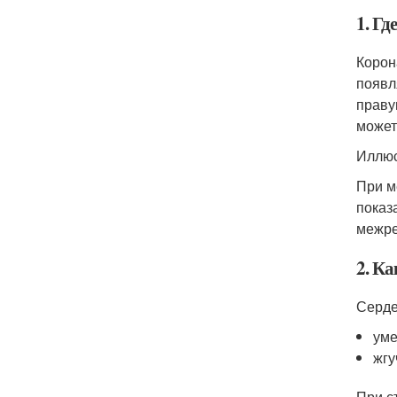
1. Гд
Корон
появл
праву
может 
Иллюс
При м
показ
межре
2. Ка
Серде
уме
жгу
При с