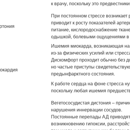
к врачу, поскольку это предвестник
При постоянном стрессе возникает р
приводит к росту показателей арте
ртония
питание, кислородоснабжение ткане
одышкой, болевыми ощущениями в 
Ишемия миокарда, возникающая на 
из-за физических усилий или стресс
Дискомфорт проходит обычно без до
но частые приступы свидетельствую
окардия
предынфарктного состояния.
К работе сердца на фоне стресса н
поскольку любая ишемия предшеств
Вегетососудистая дистония – причи
нарушения иннервации сосудов.
Постоянные перепады АД приводят
возникновению гипоксии, расстройс