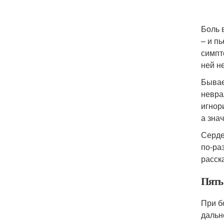
Боль 
– и п
симпт
ней н
Бывае
невра
игнор
а зна
Серде
по-ра
расска
Пять
При б
дальн