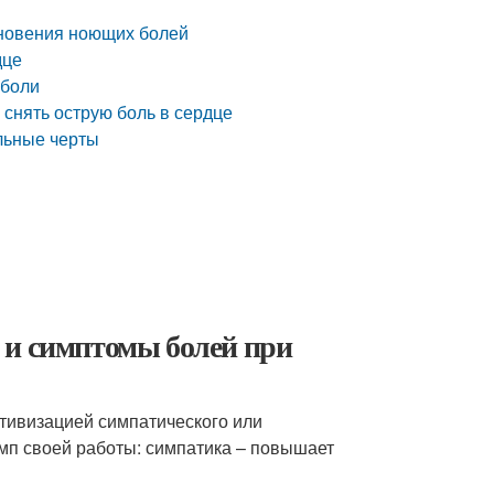
кновения ноющих болей
дце
 боли
 снять острую боль в сердце
льные черты
 и симптомы болей при
ктивизацией симпатического или
мп своей работы: симпатика – повышает