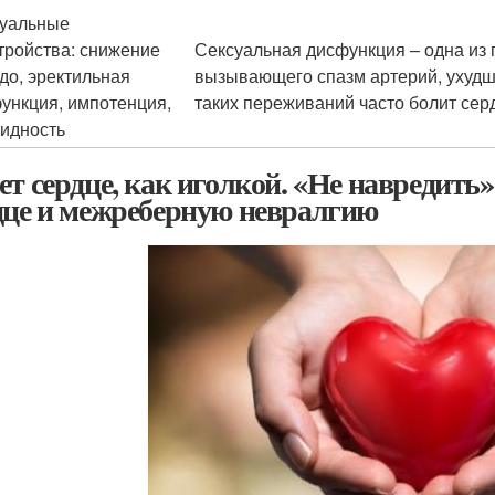
уальные
тройства: снижение
Сексуальная дисфункция – одна из 
до, эректильная
вызывающего спазм артерий, ухудш
ункция, импотенция,
таких переживаний часто болит сер
идность
ет сердце, как иголкой. «Не навредить»
дце и межреберную невралгию