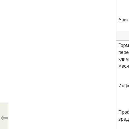
Ари
Горм
пере
клим
мес
Инф
Про
⇦
вред