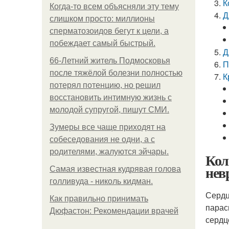
К
Когда-то всем объясняли эту тему
Д
слишком просто: миллионы
сперматозоидов бегут к цели, а
побеждает самый быстрый.
Д
66-Летний житель Подмосковья
П
после тяжёлой болезни полностью
К
потерял потенцию, но решил
восстановить интимную жизнь с
молодой супругой, пишут СМИ.
Зумеры все чаще приходят на
собеседования не одни, а с
родителями, жалуются эйчары.
Кол
нев
Самая известная кудрявая голова
голливуда - николь кидман.
Сердц
Как правильно принимать
парас
Дюфастон: Рекомендации врачей
сердц