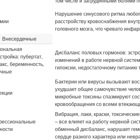
том числе и загрудинными болями п
Нарушение синусового ритма любого 
тмии
расстройству кровоснабжения внутр
головного мозга, что чревато инфар
Внесердечные
ональная
Дисбаланс половых гормонов: эстро
стройка: пубертат,
изменений в работе нервной систе
акс, беременность,
гипоксии, недостаточному питанию 
ячные
Бактерии или вирусы вызывают вос
ухудшает общее самочувствие челов
екции
микробные токсины спазмируют со
кровообращения со всеми втекающ
Вибрация, лаки, краски, токсически
фессиональные
– все влияет на работу нервной сис
ности
обменный дисбаланс, нарушает гемо
сердце разного характера или невра