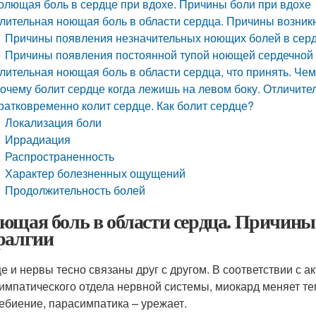
олющая боль в сердце при вдохе. Причины боли при вдохе
лительная ноющая боль в области сердца. Причины возни
Причины появления незначительных ноющих болей в сер
Причины появления постоянной тупой ноющей сердечной
лительная ноющая боль в области сердца, что принять. Чем
очему болит сердце когда лежишь на левом боку. Отличите
ратковременно колит сердце. Как болит сердце?
Локализация боли
Иррадиация
Распространенность
Характер болезненных ощущений
Продолжительность болей
ющая боль в области сердца. Причины
ралгии
е и нервы тесно связаны друг с другом. В соответствии с а
импатического отдела нервной системы, миокард меняет те
ебиение, парасимпатика – урежает.