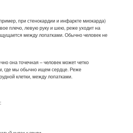
пример, при стенокардии и инфаркте миокарда)
евое плечо, левую руку и шею, реже уходит на
ощущается между лопатками. Обычно человек не
но она точечная – человек может четко
там, где мы обычно ищем сердце. Реже
удной клетки, между лопатками.
:
тый кулак к груди.