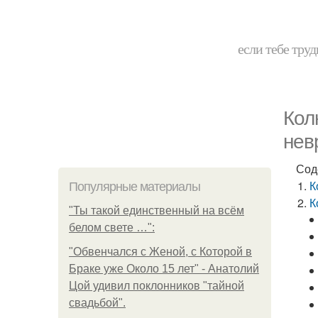
если тебе труд
Кол
нев
Сод
К
Популярные материалы
К
"Ты такой единственный на всём
белом свете …":
"Обвенчался с Женой, с Которой в
Браке уже Около 15 лет" - Анатолий
Цой удивил поклонников "тайной
свадьбой".