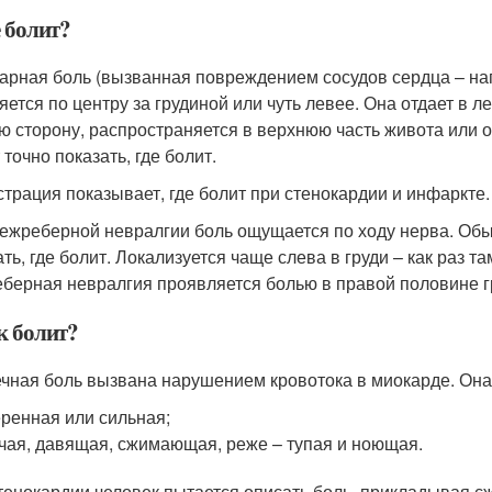
е болит?
арная боль (вызванная повреждением сосудов сердца – на
яется по центру за грудиной или чуть левее. Она отдает в л
ю сторону, распространяется в верхнюю часть живота или 
точно показать, где болит.
трация показывает, где болит при стенокардии и инфаркте.
ежреберной невралгии боль ощущается по ходу нерва. Обыч
ать, где болит. Локализуется чаще слева в груди – как раз 
берная невралгия проявляется болью в правой половине гр
к болит?
чная боль вызвана нарушением кровотока в миокарде. Она
ренная или сильная;
чая, давящая, сжимающая, реже – тупая и ноющая.
тенокардии человек пытается описать боль, прикладывая сжа