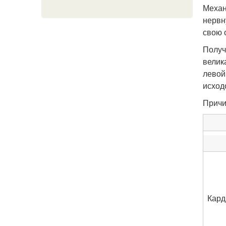
Механ
нервн
свою 
Получ
велик
левой
исход
Причи
Кард