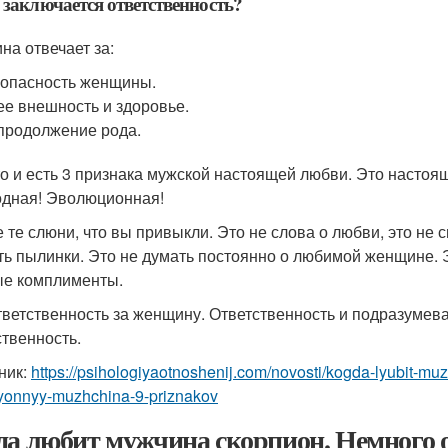
 заключается ответственность?
на отвечает за:
опасность женщины.
ее внешность и здоровье.
продолжение рода.
то и есть 3 признака мужской настоящей любви. Это настоящ
дная! Эволюционная!
е те слюни, что вы привыкли. Это не слова о любви, это не с
ть пылинки. Это не думать постоянно о любимой женщине. Э
е комплименты.
тветственность за женщину. Ответственность и подразумев
ственность.
ник:
https://psihologiyaotnoshenij.com/novosti/kogda-lyubit-m
lyonnyy-muzhchina-9-priznakov
да любит мужчина скорпион. Немного 