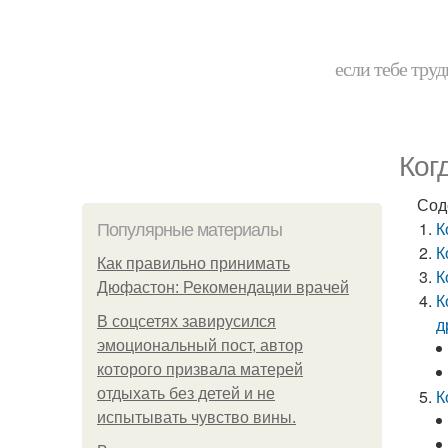
если тебе труд
Ког
Сод
К
Популярные материалы
К
Как правильно принимать
К
Дюфастон: Рекомендации врачей
К
В соцсетях завирусился
д
эмоциональный пост, автор
которого призвала матерей
отдыхать без детей и не
К
испытывать чувство вины.