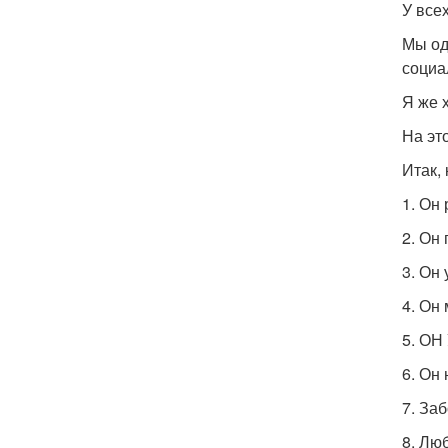
У все
Мы од
социа
Я же 
На эт
Итак,
1. Он
2. Он
3. Он
4. Он
5. О
6. Он 
7. Заб
8. Лю