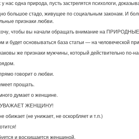
х у нас одна природа, пусть застрелятся психологи, дока
но большое стадо, живущее по социальным законам. И бо
льные признаки любви.
хочу, чтобы вы начали обращать внимание на ПРИРОДНЫЕ
ом и будет основываться база статьи — на человеческой пр
 каковы же признаки мужчины, который действительно по-
 рядом.
 прямо говорит о любви.
 умеет прощать.
 много думает о женщине.
Н УВАЖАЕТ ЖЕНЩИНУ!
не обижает (не унижает, не оскорбляет и т.п.)
отится!
буется и восхищается женщиной.