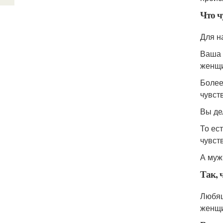
Что 
Для н
Ваша 
женщи
Более
чувст
Вы де
То ес
чувств
А муж
Так, 
Любящ
женщи