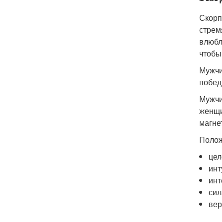
Скорп
стрем
влюбл
чтобы
Мужчи
побед
Мужчи
женщи
магне
Полож
цел
инт
инт
сил
вер