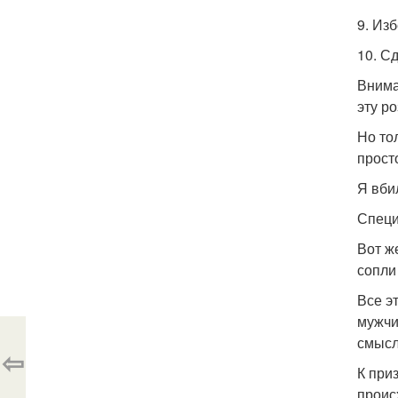
9. Из
10. С
Внима
эту ро
Но то
прост
Я вби
Специ
Вот ж
сопли
Все э
мужчи
смысл
⇦
К при
проис