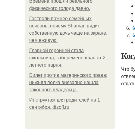
Bpeмена прошли реального
физического голода давно.
Гастроли важнее семейных
вечеров: почему Shaman видит
К
собственную дочь чаще на экране,
К
чем вживую.
Главной героиней стала
Ког
школьница, забеременевшая от 21-
летнего парня.
Что б
Билет против материнского права:
отвле
нижняя полка внезапно нашла
отдат
законного владельца.
Инструктаж для родителей на 1
сентября. dizoff.ru