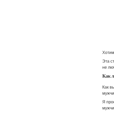
Хотим
Эта с
не лю
Как 
Как в
мужчи
Я про
мужчи