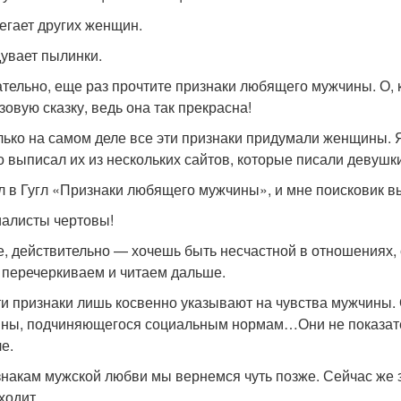
бегает других женщин.
дувает пылинки.
тельно, еще раз прочтите признаки любящего мужчины. О, ка
зовую сказку, ведь она так прекрасна!
лько на самом деле все эти признаки придумали женщины. Я
о выписал их из нескольких сайтов, которые писали девушки
л в Гугл «Признаки любящего мужчины», и мне поисковик вы
алисты чертовы!
е, действительно — хочешь быть несчастной в отношениях,
 перечеркиваем и читаем дальше.
ти признаки лишь косвенно указывают на чувства мужчины. 
ны, подчиняющегося социальным нормам…Они не показател
е.
знакам мужской любви мы вернемся чуть позже. Сейчас же 
ходит.