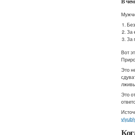
В чем
Мужчи
Без
За 
За 
Вот э
Приро
Это н
сдува
лживы
Это о
ответ
Источ
vlyub
Ког