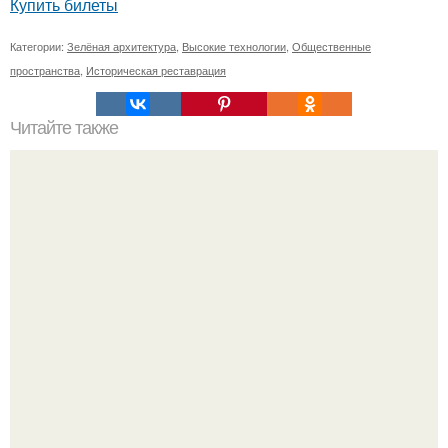
Купить билеты
Категории:
Зелёная архитектура
,
Высокие технологии
,
Общественные
пространства
,
Историческая реставрация
Читайте также
Как изучить психологию самостоятельно с нуля.
Изучение психологии: основы в книгах и база знаний