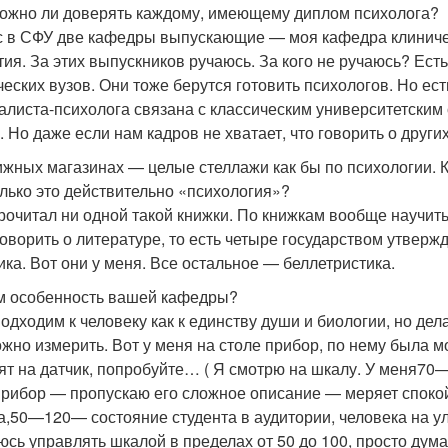
можно ли доверять каждому, имеющему диплом психолога?
ас в СФУ две кафедры выпускающие — моя кафедра клиниче
тия. За этих выпускников ручаюсь. За кого не ручаюсь? Ест
ческих вузов. Они тоже берутся готовить психологов. Но ес
алиста-психолога связана с классическим университетским
. Но даже если нам кадров не хватает, что говорить о други
нижных магазинах — целые стеллажи как бы по психологии. 
лько это действительно «психология»?
прочитал ни одной такой книжки. По книжкам вообще научить
говорить о литературе, то есть четыре государством утверж
ика. Вот они у меня. Все остальное — беллетристика.
ем особенность вашей кафедры?
подходим к человеку как к единству души и биологии, но дел
ожно измерить. Вот у меня на столе прибор, по нему была м
ят на датчик, попробуйте… ( Я смотрю на шкалу. У меня
70
Прибор — пропускаю его сложное описание — меряет спокой
а,
50—120
— состояние студента в аудитории, человека на у
юсь управлять шкалой в пределах от 50 до 100, просто дум