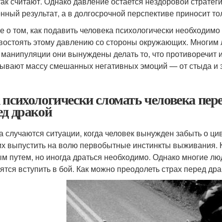
так считают. Однако давление остается нездоровой стратег
нный результат, а в долгосрочной перспективе приносит т
е о том, как подавить человека психологически необходимо 
востоять этому давлению со стороны окружающих. Многим л
 манипуляции они вынуждены делать то, что противоречит 
ывают массу смешанных негативных эмоций — от стыда и з
 психологически сломать человека пере
ед дракой
а случаются ситуации, когда человек вынужден забыть о ци
их выпустить на волю первобытные инстинкты выживания. 
м путем, но иногда драться необходимо. Однако многие лю
оятся вступить в бой. Как можно преодолеть страх перед др