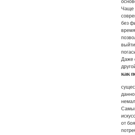
основ
Чаще 
совре
без ф
время
позво
выйти
погас
Даже 
друго
как п
сущес
данно
немал
Самый
искус
от бо
потре