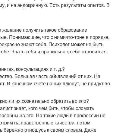
у, и на эндокринную. Есть результаты опытов. В
о желание получить такое образование
ные. Понимающие, что с ними
что-то
не в порядке,
рекрасно знают себя. Психолог может не быть
бе. Знать себя и правильно к себе относиться.
нгах, консультациях и т. д.?
ество. Большая часть объявлений от них. На
ют. В конечном счете на них плюнут, не придут во
но ли их сознательно обратить во зло?
лист знает, кого чем бить, чтобы сломать
пособны на это. Но такие люди в профессии не
мотрим на нравственные качества, потом
нь бережно отношусь к своим словам. Даже