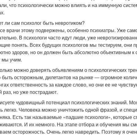
али, что психологически можно влиять и на иммунную систем
х.
ет ли сам психолог быть невротиком?
 все врачи этому подвержены, особенно психиатры. Уже сам
ательно. В психологи часто идут люди, уже невротизирован
щие понять. Всех будущих психологов мы тестируем, они п
ютно здоров, но он должен быть абсолютно объективным к се
 мы учим.
колько можно доверять объявлениям о психологических трени
о быть осторожным, дилетантов на рынке — огромное колич
нгах ответственность за каждое слово, но они ее не чувству
й раз, но уже пострадают.
рисуете чудовищный потенциал психологических знаний. Мож
нь легко. Человека можно уничтожить одной фразой, и специа
няка. Есть так называемые «падшие психологи», которые с
живаются. И их немного. На этапе отбора и обучения мы с
ваем осторожность. Очень легко навредить. Поэтому я оче