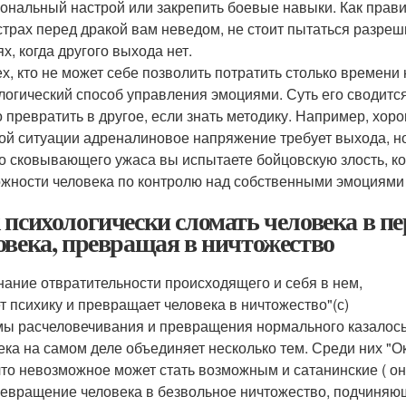
ональный настрой или закрепить боевые навыки. Как прави
страх перед дракой вам неведом, не стоит пытаться разреш
х, когда другого выхода нет.
ех, кто не может себе позволить потратить столько времени
логический способ управления эмоциями. Суть его сводитс
 превратить в другое, если знать методику. Например, хор
ой ситуации адреналиновое напряжение требует выхода, но 
о сковывающего ужаса вы испытаете бойцовскую злость, кот
жности человека по контролю над собственными эмоциями о
 психологически сломать человека в п
овека, превращая в ничтожество
нание отвратительности происходящего и себя в нем,
т психику и превращает человека в ничтожество"(с)
ы расчеловечивания и превращения нормального казалось 
ека на самом деле объединяет несколько тем. Среди них "О
 что невозможное может стать возможным и сатанинские ( 
ревращение человека в безвольное ничтожество, подчиняющ