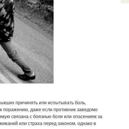
ривыкших причинять или испытывать боль,
 к поражению, даже если противник заведомо
рямую связана с боязнью боли или опасением за
иваний или страха перед законом, однако в