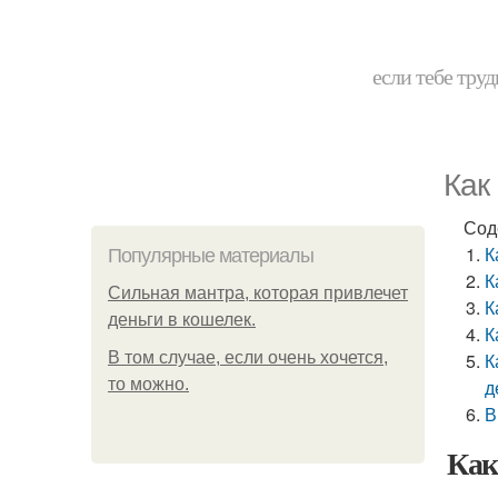
если тебе труд
Как
Сод
К
Популярные материалы
К
Сильная мантра, которая привлечет
К
деньги в кошелек.
К
В том случае, если очень хочется,
К
то можно.
д
В
Как