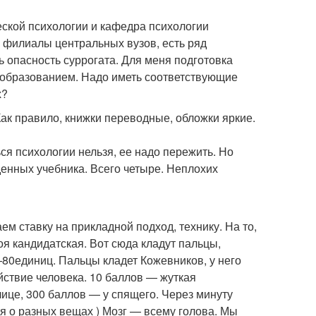
ской психологии и кафедра психологии
ь филиалы центральных вузов, есть ряд
ть опасность суррогата. Для меня подготовка
 образованием. Надо иметь соответствующие
х?
Как правило, книжки переводные, обложки яркие.
ся психологии нельзя, ее надо пережить. Но
денных учебника. Всего четыре. Неплохих
аем ставку на прикладной подход, технику. На то,
оя кандидатская. Вот сюда кладут пальцы,
—80
единиц. Пальцы кладет Кожевников, у него
ствие человека. 10 баллов — жуткая
лице, 300 баллов — у спящего. Через минуту
ая о разных вещах ) Мозг — всему голова. Мы