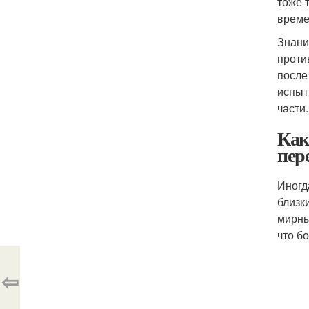
тоже 
време
Знани
проти
после
испыт
части.
Как
пер
Иногд
близк
мирны
что б
⇦