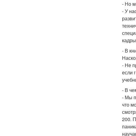
- Но 
- У н
разви
техни
специ
кадры
- В к
Наско
- Не 
если 
учебн
- В ч
- Мы 
что м
смотр
200. 
паник
науча