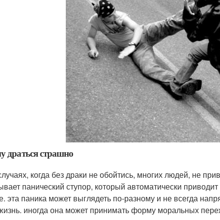
у драться страшно
 случаях, когда без драки не обойтись, многих людей, не п
ывает панический ступор, который автоматически приводит
е. эта паника может выглядеть по-разному и не всегда нап
жизнь. иногда она может принимать форму моральных переж