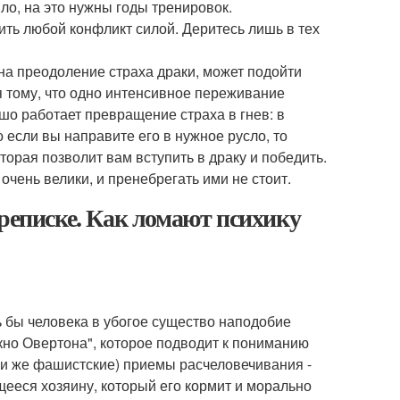
ло, на это нужны годы тренировок.
ить любой конфликт силой. Деритесь лишь в тех
 на преодоление страха драки, может подойти
я тому, что одно интенсивное переживание
ошо работает превращение страха в гнев: в
если вы направите его в нужное русло, то
орая позволит вам вступить в драку и победить.
чень велики, и пренебрегать ими не стоит.
ереписке. Как ломают психику
бы человека в убогое существо наподобие
кно Овертона", которое подводит к пониманию
они же фашистские) приемы расчеловечивания -
ееся хозяину, который его кормит и морально