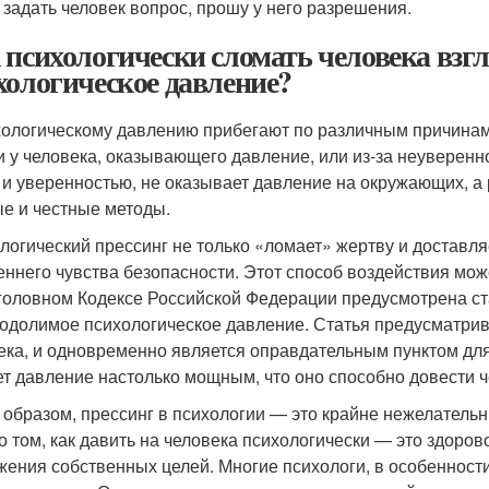
 задать человек вопрос, прошу у него разрешения.
 психологически сломать человека взгл
хологическое давление?
хологическому давлению прибегают по различным причинам.
и у человека, оказывающего давление, или из-за неуверенн
 и уверенностью, не оказывает давление на окружающих, а
е и честные методы.
логический прессинг не только «ломает» жертву и доставля
еннего чувства безопасности. Этот способ воздействия может
головном Кодексе Российской Федерации предусмотрена стать
одолимое психологическое давление. Статья предусматрива
ека, и одновременно является оправдательным пунктом дл
ет давление настолько мощным, что оно способно довести ч
 образом, прессинг в психологии — это крайне нежелательн
 о том, как давить на человека психологически — это здоров
жения собственных целей. Многие психологи, в особенности 