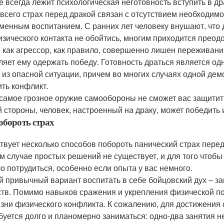
е всегда лежит психологическая неготовность вступить в др
всего страх перед дракой связан с отсутствием необходим
менным воспитанием. С ранних лет человеку внушают, что др
изического контакта не обойтись, многим приходится преод
 как агрессор, как правило, совершенно лишен переживаний
ляет ему одержать победу. Готовность драться является о
 из опасной ситуации, причем во многих случаях одной дем
ить конфликт.
самое грозное оружие самообороны не сможет вас защитить
й стороны, человек, настроенный на драку, может победить 
обороть страх
твует несколько способов побороть панический страх перед 
м случае простых решений не существует, и для того чтобы 
о потрудиться, особенно если опыта у вас немного.
 привычный вариант воспитать в себе бойцовский дух – з
ств. Помимо навыков сражения и укрепления физической под
язни физического конфликта. К сожалению, для достижения 
буется долго и планомерно заниматься: одно-два занятия н