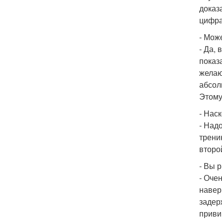
доказ
цифра
- Мож
- Да,
показ
желаю
абсол
Этому
- Нас
- Над
трени
второ
- Вы 
- Оче
навер
задер
приви