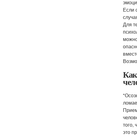
эмоци
Если 
случая
Для т
психо
можно
опасн
вмест
Возмо
Как
чел
"Осоз
ломае
Прием
челов
того,
это п