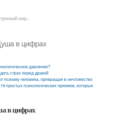
утренний мир...
 Душа в цифрах
сихологическое давление?
едить страх перед дракой
ют психику человека, превращая в ничтожество
. 19 простых психологических приемов, которые
ша в цифрах