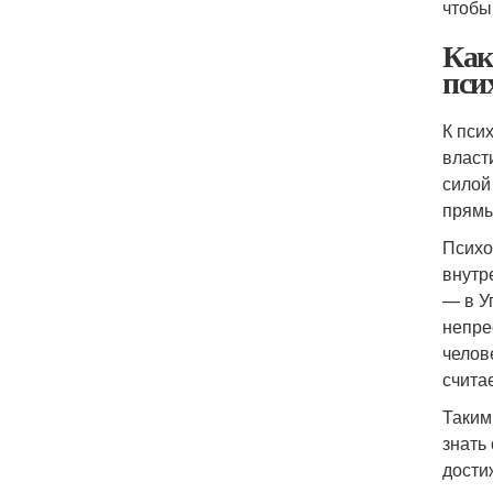
чтобы
Как
пси
К пси
власт
силой
прямы
Психо
внутр
— в У
непре
челов
счита
Таким
знать
дости