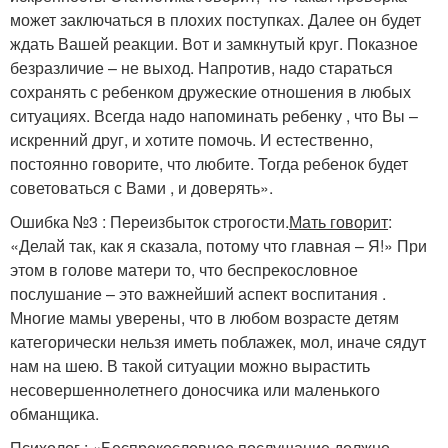
может заключаться в плохих поступках. Далее он будет
ждать Вашей реакции. Вот и замкнутый круг. Показное
безразличие – не выход. Напротив, надо стараться
сохранять с ребенком дружеские отношения в любых
ситуациях. Всегда надо напоминать ребенку , что Вы –
искренний друг, и хотите помочь. И естественно,
постоянно говорите, что любите. Тогда ребенок будет
советоваться с Вами , и доверять».
Ошибка №3 : Переизбыток строгости.
Мать говорит
:
«Делай так, как я сказала, потому что главная – Я!» При
этом в голове матери то, что беспрекословное
послушание – это важнейший аспект воспитания .
Многие мамы уверены, что в любом возрасте детям
категорически нельзя иметь поблажек, мол, иначе сядут
нам на шею. В такой ситуации можно вырастить
несовершеннолетнего доносчика или маленького
обманщика.
Психолог : «Беспрекословное послушание должно