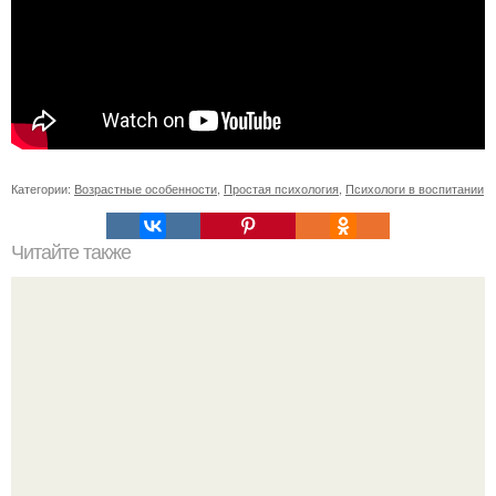
Категории:
Возрастные особенности
,
Простая психология
,
Психологи в воспитании
Читайте также
Игры для влюбленных пар на расстоянии. Топ 7 идей
для свидания на расстоянии