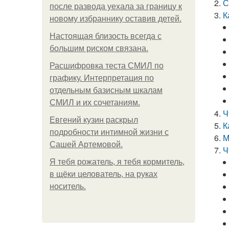
С
после развода уехала за границу к
К
новому избраннику оставив детей.
Hacтоящая близость всегда с
большим риском связана.
Расшифровка теста СМИЛ по
графику. Интерпретация по
отдельным базисным шкалам
СМИЛ и их сочетаниям.
Ч
Евгений кузин раскрыл
К
подробности интимной жизни с
М
Сашей Артемовой.
Ч
Я тебя рожатель, я тебя кормитель,
в щёки целователь, на руках
носитель.