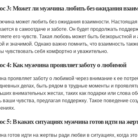
ос 3: Может ли мужчина любить без ожидания взаи
ужчина может любить без ожидания взаимности. Настоящая л
ается в самоотдаче и заботе. Он будет продолжать поддерж
ляете его чувств. Такая любовь может быть безкорыстной и 
ой и значимой. Однако важно помнить, что взаимность такж
ы чувствовать себя комфортно и уважительно.
ос 4: Как мужчина проявляет заботу о любимой
на проявляет заботу о любимой через внимание к ее потре
дневных делах, быть рядом в трудные моменты и проявлять
ьших внимательных жестах, таких как подарки или слова об
ь ваши чувства, предлагая поддержку. Такое поведение со
ениях.
ос 5: В каких ситуациях мужчина готов идти на же
на готов идти на жертвы ради любви в ситуациях, когда это