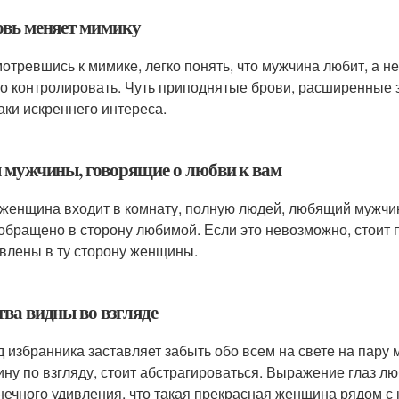
вь меняет мимику
отревшись к мимике, легко понять, что мужчина любит, а н
о контролировать. Чуть приподнятые брови, расширенные з
аки искреннего интереса.
 мужчины, говорящие о любви к вам
 женщина входит в комнату, полную людей, любящий мужчин
обращено в сторону любимой. Если это невозможно, стоит п
влены в ту сторону женщины.
тва видны во взгляде
д избранника заставляет забыть обо всем на свете на пару 
ну по взгляду, стоит абстрагироваться. Выражение глаз л
нечного удивления, что такая прекрасная женщина рядом с н