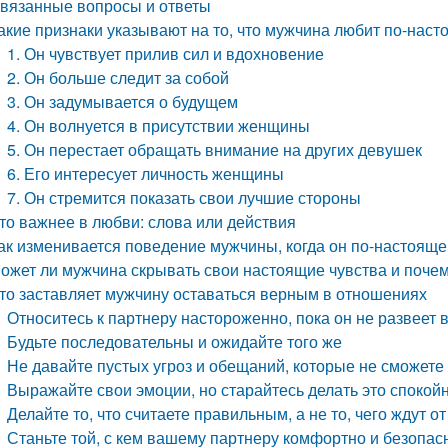
вязанные вопросы и ответы
акие признаки указывают на то, что мужчина любит по-нас
1. Он чувствует прилив сил и вдохновение
2. Он больше следит за собой
3. Он задумывается о будущем
4. Он волнуется в присутствии женщины
5. Он перестает обращать внимание на других девушек
6. Его интересует личность женщины
7. Он стремится показать свои лучшие стороны
то важнее в любви: слова или действия
ак изменивается поведение мужчины, когда он по-настоящ
ожет ли мужчина скрывать свои настоящие чувства и поче
то заставляет мужчину оставаться верным в отношениях
Относитесь к партнеру настороженно, пока он не развеет
Будьте последовательны и ожидайте того же
Не давайте пустых угроз и обещаний, которые не сможете
Выражайте свои эмоции, но старайтесь делать это спокой
Делайте то, что считаете правильным, а не то, чего ждут от
Станьте той, с кем вашему партнеру комфортно и безопас