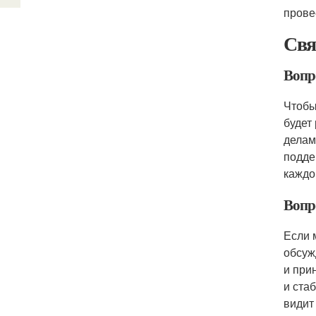
прове
Свя
Вопр
Чтобы
будет
делам
подде
каждо
Вопр
Если 
обсуж
и при
и ста
видит