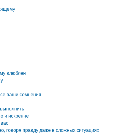
тоящему
ему влюблен
му
 все ваши сомнения
 выполнить
но и искренне
 вас
но, говоря правду даже в сложных ситуациях