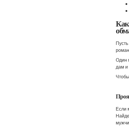
Как
обм
Пусть
роман
Один 
дам и
Чтобы
Проя
Если 
Найде
мужчи