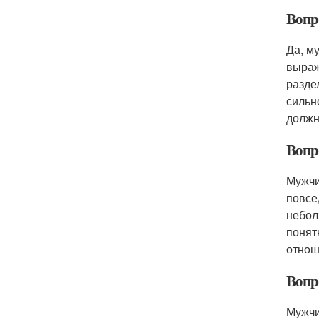
Вопр
Да, м
выраж
разде
сильн
должн
Вопр
Мужчи
повсе
небол
понят
отнош
Вопр
Мужчи