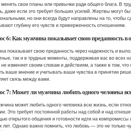
 менять свои планы или привычки ради общего блага. В тру
ь, даже если это требует больших усилий. Жертвы могут 
ональными, но они всегда будут направлены на то, чтобы сд
ывают глубину его чувств и приверженность отношениям.
ос 6: Как мужчина показывает свою преданность в
на показывает свою преданность через надежность и выпол
тные, так и в трудные моменты, поддерживая вас во всех н
н не изменяет своим словам и действиям, а также в том, что
ть ваше мнение и учитывать ваши чувства в принятии реше
ляет связь между вами.
ос 7: Может ли мужчина любить одного человека вс
ужчина может любить одного человека всю жизнь, если отн
ии. Это требует постоянной работы над собой и над отнош
ью открытого общения и готовности идти на компромиссы 
х лет. Однако важно помнить, что любовь — это не только ч