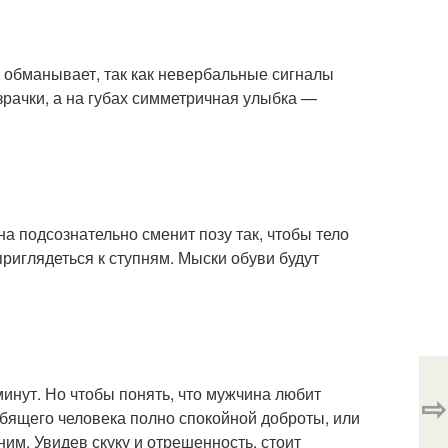
е обманывает, так как невербальные сигналы
рачки, а на губах симметричная улыбка —
а подсознательно сменит позу так, чтобы тело
риглядеться к ступням. Мыски обуви будут
минут. Но чтобы понять, что мужчина любит
⇨
юбящего человека полно спокойной доброты, или
им. Увидев скуку и отрешенность, стоит