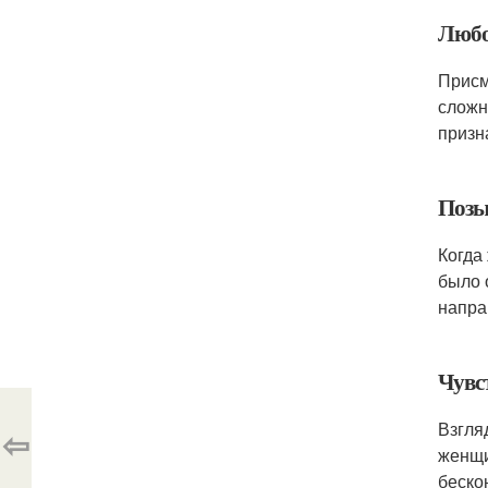
Любо
Присм
сложн
призн
Позы
Когда
было 
напра
Чувс
Взгля
⇦
женщи
беско