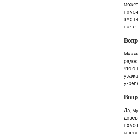
может
помоч
эмоци
показ
Вопр
Мужчи
радос
что о
уважа
укреп
Вопр
Да, м
довер
помощ
многи