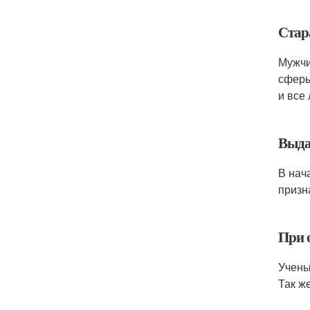
Стар
Мужчи
сферы
и все
Выда
В нач
призн
При 
Учены
Так ж