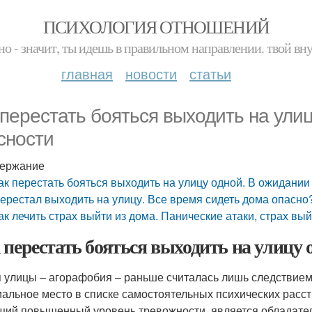
ПСИХОЛОГИЯ ОТНОШЕНИЙ
но - значит, ты идешь в правильном направлении. твой вн
главная
новости
статьи
 перестать бояться выходить на ули
сности
ержание
ак перестать бояться выходить на улицу одной. В ожидании
ерестал выходить на улицу. Все время сидеть дома опасно
ак лечить страх выйти из дома. Панические атаки, страх вый
 перестать бояться выходить на улицу 
 улицы – агорафобия – раньше считалась лишь следствием к
альное место в списке самостоятельных психических расст
ий повышенный уровень тревожности, является обладате