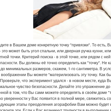
йдите в Вашем доме конкретную точку "привязки". То есть, В
 - это может быть угол спальни, или дверная ручка кухни, ил
етной точки. Критерий поиска - в этой точке, или рядом с 
опасности. Вы должны её точно определить как "точку". Не ка
 до минимальных размеров, скажем, 1-го сантиметра. В усл
 воображении Вы можете "материлизовать эту точку. Как бы 
 Проверьте, что эксперимент удался - в новом месте, куда 
мальное чувство безопасности. Делайте это упражнение до т
нной в том, что Вы сами можете определять в своём доме "т
во уверенности у Вас появится в полной мере, свяжитесь с
дующие этапы преодоления агорафобии Вам можно будет со
освоите эти. Если у Вас возникнут трудности в выполнении