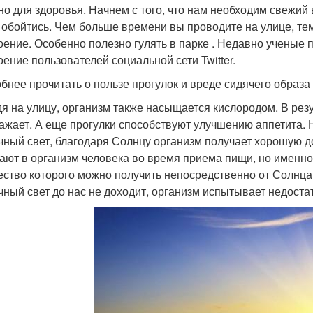
но для здоровья. Начнем с того, что нам необходим свежи
е обойтись. Чем больше времени вы проводите на улице, те
оение. Особенно полезно гулять в парке . Недавно ученые
оение пользователей социальной сети Twitter.
бнее прочитать о пользе прогулок и вреде сидячего образа
я на улицу, организм также насыщается кислородом. В резу
ажает. А еще прогулки способствуют улучшению аппетита. Н
чный свет, благодаря Солнцу организм получает хорошую 
ают в организм человека во время приема пищи, но именн
ество которого можно получить непосредственно от Солнца.
чный свет до нас не доходит, организм испытывает недоста