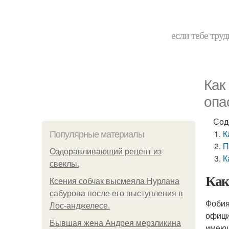
если тебе труд
Как
опа
Сод
К
Популярные материалы
П
Оздоравливающий рецепт из
К
свеклы.
Как
Ксения собчак высмеяла Нурлана
сабурова после его выступления в
Фобия
Лос-анджелесе.
офици
Бывшая жена Андрея мерзликина
имеющ