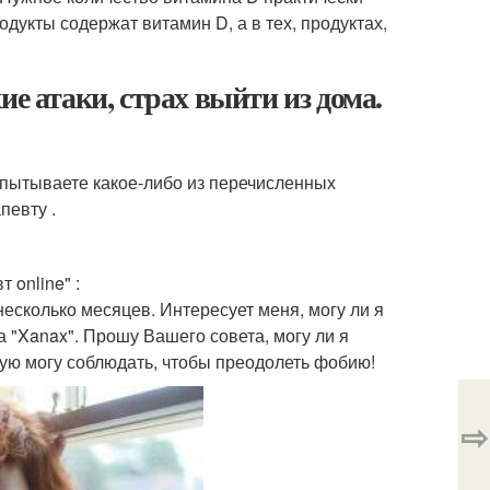
одукты содержат витамин D, а в тех, продуктах,
е атаки, страх выйти из дома.
спытываете какое-либо из перечисленных
певту .
online" :
несколько месяцев. Интересует меня, могу ли я
а "Xanax". Прошу Вашего совета, могу ли я
ую могу соблюдать, чтобы преодолеть фобию!
⇨