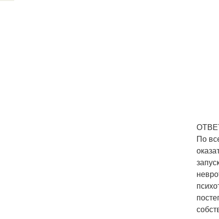
ОТВЕ
По вс
оказа
запус
невро
психо
посте
собст