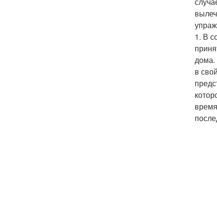
случа
вылеч
упраж
1. В 
приня
дома.
в сво
предс
котор
время
после