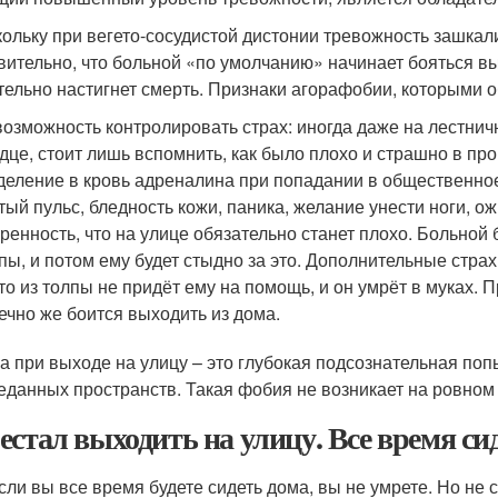
кольку при вегето-сосудистой дистонии тревожность зашка
вительно, что больной «по умолчанию» начинает бояться вы
тельно настигнет смерть. Признаки агорафобии, которыми
озможность контролировать страх: иногда даже на лестнич
дце, стоит лишь вспомнить, как было плохо и страшно в пр
еление в кровь адреналина при попадании в общественное
тый пульс, бледность кожи, паника, желание унести ноги, 
ренность, что на улице обязательно станет плохо. Больной б
пы, и потом ему будет стыдно за это. Дополнительные стра
то из толпы не придёт ему на помощь, и он умрёт в муках. 
ечно же боится выходить из дома.
а при выходе на улицу – это глубокая подсознательная поп
еданных пространств. Такая фобия не возникает на ровном 
естал выходить на улицу. Все время си
если вы все время будете сидеть дома, вы не умрете. Но не 