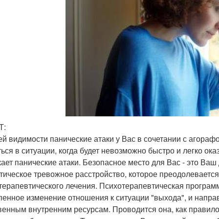
Т:
ей видимости панические атаки у Вас в сочетании с агорафоб
ться в ситуации, когда будет невозможно быстро и легко ока
кает панические атаки. Безопасное место для Вас - это Ваш 
тическое тревожное расстройство, которое преодолевается
терапевтического лечения. Психотерапевтическая програм
пенное изменение отношения к ситуации "выхода", и направ
венным внутренним ресурсам. Проводится она, как правило