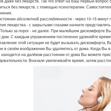
ев даже без лекарств. Так что ответ на Ваш первый вопрос
иться без лекарств, с помощью психотерапии. Самостоятел
нения.
состоянии абсолютной расслабленности - через 10-15 минут
тия лекарства - с закрытыми глазами начните представлять 
 Только за порог - не далее. При малейшем дискомфорте Вы
й дом. С каждым упражнением постепенно удлиняйте время 
тавление этой ситуации не будет вызывать дискомфорта, В
ое в своём воображении Вы удаляетесь от дома. Когда Вы 
 находится на далёком расстоянии от дома Вы можете прис
довательности. Вначале увеличивайте время, затем рассто