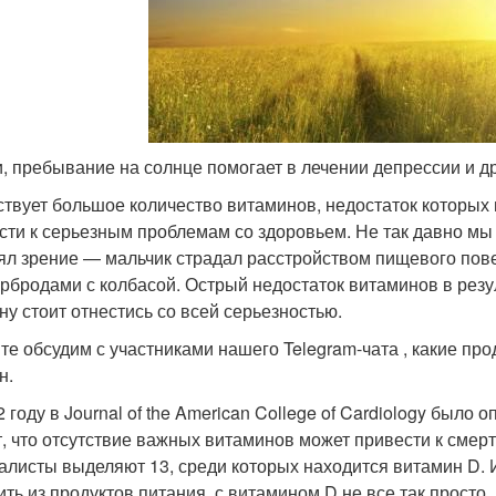
и, пребывание на солнце помогает в лечении депрессии и 
твует большое количество витаминов, недостаток которых н
сти к серьезным проблемам со здоровьем. Не так давно мы
ял зрение — мальчик страдал расстройством пищевого пове
ербродами с колбасой. Острый недостаток витаминов в резул
ну стоит отнестись со всей серьезностью.
те обсудим с участниками нашего Telegram-чата , какие п
н.
2 году в Journal of the American College of Cardiology было
т, что отсутствие важных витаминов может привести к смер
алисты выделяют 13, среди которых находится витамин D. 
ить из продуктов питания, с витамином D не все так просто