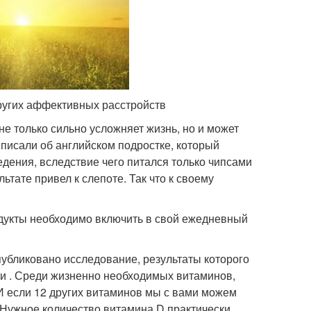
других аффективных расстройств
е только сильно усложняет жизнь, но и может
 писали об английском подростке, который
дения, вследствие чего питался только чипсами
ьтате привел к слепоте. Так что к своему
родукты необходимо включить в свой ежедневный
 опубликовано исследование, результаты которого
ти . Среди жизненно необходимых витаминов,
И если 12 других витаминов мы с вами можем
. Нужное количество витамина D практически