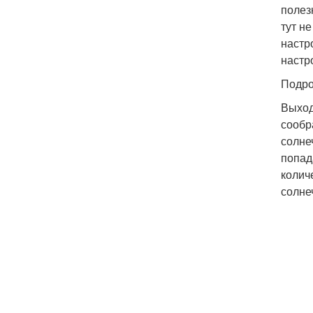
полез
тут н
настр
настр
Подро
Выход
сообр
солне
попад
колич
солне