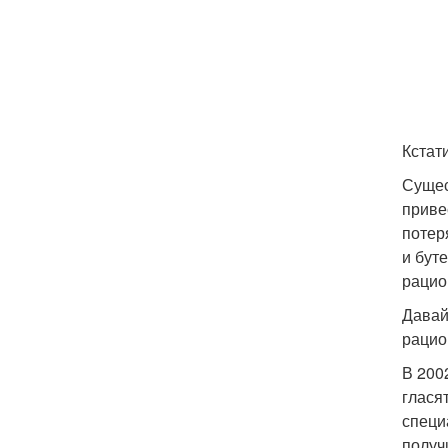
Кстат
Сущес
приве
потер
и бут
рацио
Давай
рацио
В 200
глася
специ
получ