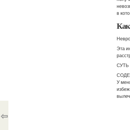
невоз
в кот
Как
Невр
Эта и
расст
СУТЬ
СОДЕР
У мен
избеж
вылеч
⇦