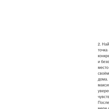
2. На
точка
конкр
и без
место
своём
дома.
макси
увере
чувст
После
мере 