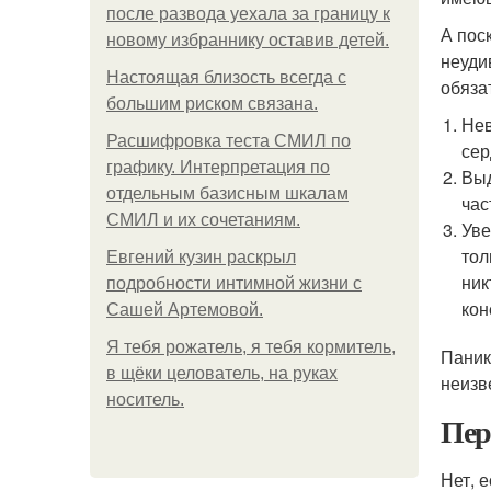
после развода уехала за границу к
А пос
новому избраннику оставив детей.
неуди
Hacтоящая близость всегда с
обяза
большим риском связана.
Нев
Расшифровка теста СМИЛ по
сер
графику. Интерпретация по
Выд
отдельным базисным шкалам
час
СМИЛ и их сочетаниям.
Уве
тол
Евгений кузин раскрыл
ник
подробности интимной жизни с
кон
Сашей Артемовой.
Я тебя рожатель, я тебя кормитель,
Паник
в щёки целователь, на руках
неизв
носитель.
Пер
Нет, 