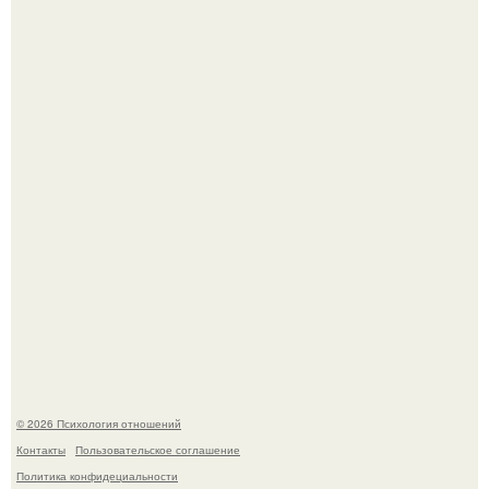
Женская аудитория буквально сходила по нему с ума,
особенно после выхода фильма "Пираты ХХ Века".
Зачатие - это не случайность: яйцеклетка сама выбирает
сперматозоид.
© 2026 Психология отношений
Контакты
Пользовательское соглашение
Политика конфидециальности