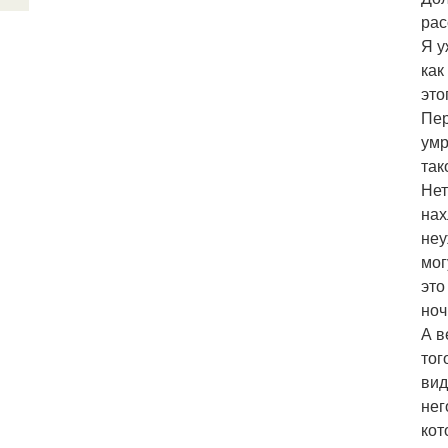
рас
Я у
как
это
Пер
умр
так
Нет
нах
неу
мог
это
ноч
А в
тог
вид
нег
кот