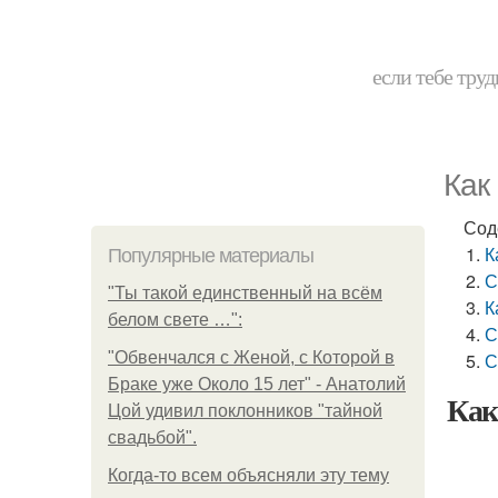
если тебе труд
Как
Сод
К
Популярные материалы
С
"Ты такой единственный на всём
К
белом свете …":
С
"Обвенчался с Женой, с Которой в
С
Браке уже Около 15 лет" - Анатолий
Как
Цой удивил поклонников "тайной
свадьбой".
Когда-то всем объясняли эту тему