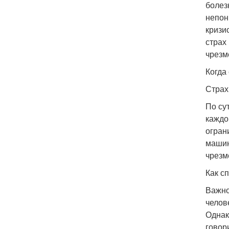
болез
непон
кризи
страх
чрезм
Когда
Страх
По су
каждо
огран
машин
чрезм
Как с
Важно
челов
Однак
говор