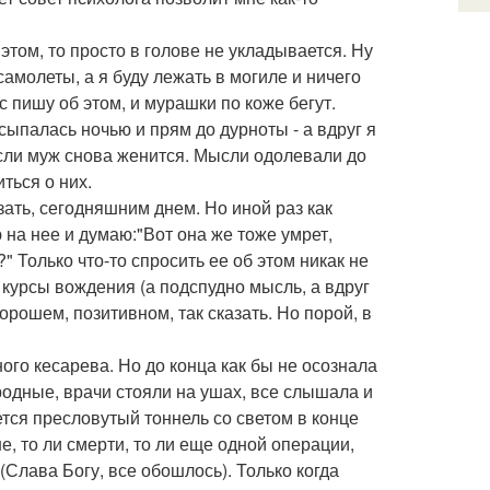
этом, то просто в голове не укладывается. Ну
 самолеты, а я буду лежать в могиле и ничего
ас пишу об этом, и мурашки по коже бегут.
сыпалась ночью и прям до дурноты - а вдруг я
 если муж снова женится. Мысли одолевали до
иться о них.
азать, сегодняшним днем. Но иной раз как
на нее и думаю:"Вот она же тоже умрет,
?" Только что-то спросить ее об этом никак не
а курсы вождения (а подспудно мысль, а вдруг
орошем, позитивном, так сказать. Но порой, в
ого кесарева. Но до конца как бы не осознала
и родные, врачи стояли на ушах, все слышала и
ется пресловутый тоннель со светом в конце
е, то ли смерти, то ли еще одной операции,
(Слава Богу, все обошлось). Только когда