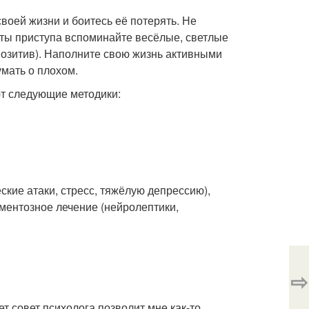
воей жизни и боитесь её потерять. Не
ты приступа вспоминайте весёлые, светлые
позитив). Наполните свою жизнь активными
мать о плохом.
ют следующие методики:
кие атаки, стресс, тяжёлую депрессию),
аментозное лечение (нейролептики,
⇨
т совет психолога позволит мне как-то