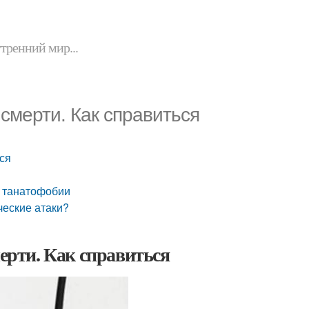
утренний мир...
 смерти. Как справиться
ься
е танатофобии
ческие атаки?
мерти. Как справиться