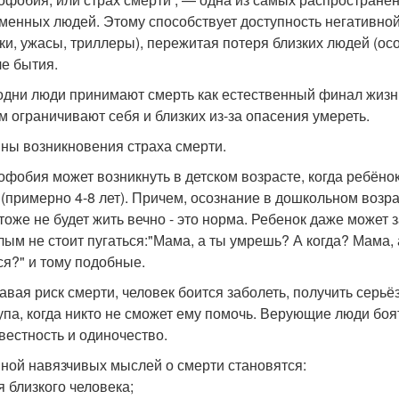
менных людей. Этому способствует доступность негативной
ки, ужасы, триллеры), пережитая потеря близких людей (о
е бытия.
одни люди принимают смерть как естественный финал жизни,
м ограничивают себя и близких из-за опасения умереть.
ны возникновения страха смерти.
офобия может возникнуть в детском возрасте, когда ребёно
 (примерно 4-8 лет). Причем, осознание в дошкольном возрас
тоже не будет жить вечно - это норма. Ребенок даже может
лым не стоит пугаться:"Мама, а ты умрешь? А когда? Мама, а
ся?" и тому подобные.
авая риск смерти, человек боится заболеть, получить серьё
упа, когда никто не сможет ему помочь. Верующие люди боят
вестность и одиночество.
ной навязчивых мыслей о смерти становятся:
я близкого человека;