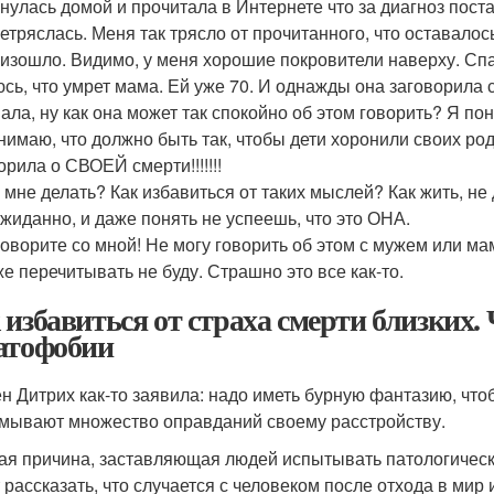
нулась домой и прочитала в Интернете что за диагноз пост
етряслась. Меня так трясло от прочитанного, что оставалось
изошло. Видимо, у меня хорошие покровители наверху. Сп
сь, что умрет мама. Ей уже 70. И однажды она заговорила с
ала, ну как она может так спокойно об этом говорить? Я по
имаю, что должно быть так, чтобы дети хоронили своих роди
орила о СВОЕЙ смерти!!!!!!!
 мне делать? Как избавиться от таких мыслей? Как жить, не
жиданно, и даже понять не успеешь, что это ОНА.
оворите со мной! Не могу говорить об этом с мужем или мам
е перечитывать не буду. Страшно это все как-то.
 избавиться от страха смерти близких. 
атофобии
н Дитрих как-то заявила: надо иметь бурную фантазию, чт
мывают множество оправданий своему расстройству.
ая причина, заставляющая людей испытывать патологическое
 рассказать, что случается с человеком после отхода в мир