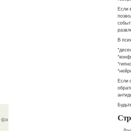
Если 
позво
событ
развл
В пси
*десе
*конф
*гипно
*нейр
Если 
обрат
антид
Будьт
Стр
⇦
Дол