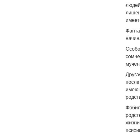
людей
лишен
имеет
Фанта
начин
Особо
сомне
мучен
Друга
после
имеющ
родст
Фобия
родст
жизни
психи