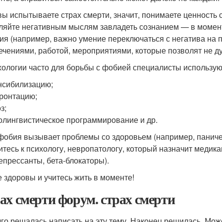
вы испытываете страх смерти, значит, понимаете ценность с
ляйте негативным мыслям завладеть сознанием — в момен
ия (например, важно умение переключаться с негатива на 
ечениями, работой, мероприятиями, которые позволят не ду
хологии часто для борьбы с фобией специалисты использу
нсибилизацию;
ронтацию;
з;
олингвистическое программирование и др.
фобия вызывает проблемы со здоровьем (например, паничес
итесь к психологу, невропатологу, который назначит медик
епрессанты, бета-блокаторы).
е здоровы и учитесь жить в моменте!
ах смерти форум. страх смерти
го решалась написать на эту тему. Наконец решилась. Може