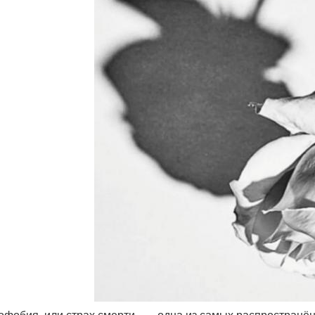
офобия, или страх смерти , — одна из самых распространё