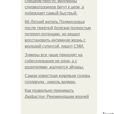
слишком просто: миллионы
сперматозоидов бегут к цели, а
побеждает самый быстрый.
66-Летний житель Подмосковья
после тяжёлой болезни полностью
потерял потенцию, но решил
восстановить интимную жизнь с
молодой супругой, пишут СМИ.
Зумеры все чаще приходят на
собеседования не одни, а с
родителями, жалуются эйчары.
Самая известная кудрявая голова
голливуда - николь кидман.
Как правильно принимать
Дюфастон: Рекомендации врачей
Танат