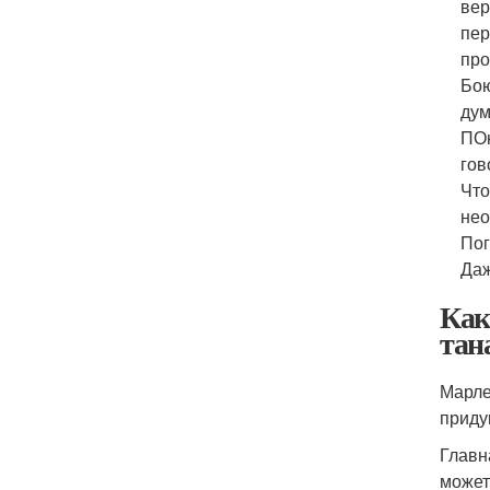
вер
пер
про
Бою
дум
ПОн
гов
Что
нео
Пог
Даж
Как
тан
Марле
приду
Главн
может