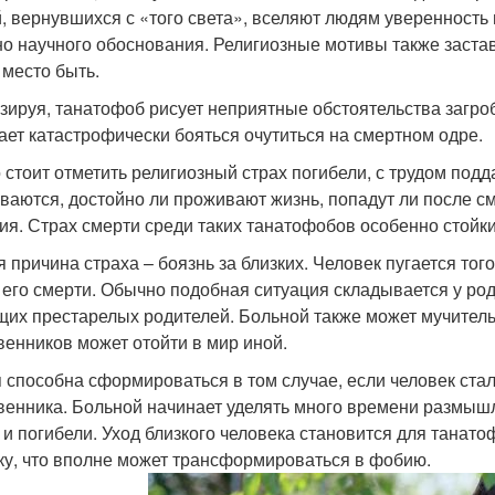
, вернувшихся с «того света», вселяют людям уверенность 
о научного обоснования. Религиозные мотивы также застав
 место быть.
зируя, танатофоб рисует неприятные обстоятельства загроб
ает катастрофически бояться очутиться на смертном одре.
 стоит отметить религиозный страх погибели, с трудом по
ваются, достойно ли проживают жизнь, попадут ли после с
ия. Страх смерти среди таких танатофобов особенно стойк
я причина страха – боязнь за близких. Человек пугается того
 его смерти. Обычно подобная ситуация складывается у род
их престарелых родителей. Больной также может мучительн
венников может отойти в мир иной.
 способна сформироваться в том случае, если человек ста
венника. Больной начинает уделять много времени размышл
 и погибели. Уход близкого человека становится для танат
ку, что вполне может трансформироваться в фобию.