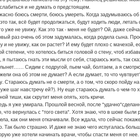
слабиться и не думать о предстоящем.
жасно боюсь смерти, боюсь умереть. Когда задумываюсь об 
 это так, всё будет продолжаться, будут ходить люди, летать
го уже не увижу. Как это так - меня не будет? Ой, даже сейч
вый раз очень об этом задумалась, когда родила сына. Про
у и не увижу, как он растет? И ему будет плохо с мачехой,
ой степени, что хотелось биться головой о стену, чтоб избав
, я пытаюсь гнать эти мысли от себя, стараюсь жить, так ск
лынет…… Сидим с подругой, пьем чай, болтаем, а я смотрю 
жели она об этом не думает? А если думает, то что чувтвует
у. Стараюсь думать не о смерти, а о том, что скоро пойду н
 уже шаг навстречу ей?). Ну еще стараюсь думать о чем-то х
ной тиши, как скрутит меня опять, хоть кричи.
едь я уже умирала. Прошлой весной, после "удачно"сделанн
о, что вернулась с "того света". Хотя знаю, что в шоке был
ела, как они меня откачивали. Все ждала, что сейчас покаж
о. Так было страшно. И даже не знаю чего испугалась больш
орую уже хотели начинать врачи, чтобы спасти меня от нее. 