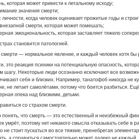
нь, которая может привести к летальному исходу;
имание значения смерти;
с личности, когда человек оценивает прожитые годы и строи
 внезапной смерти, которая может помешать;
ерная эмоциональность, которая заставляет тяжело сопере
 страх становится патологией.
 смерти — нормальное явление, и каждый человек хотя бы р
ти, это реакция психики на потенциальную опасность, котора
м шагу. Некоторые люди осознанно исключают все возможны
ичивают себя и близких. Например, танатофоб никогда не куп
е, не летает самолётами, потому что боится разбиться. Е
ерная опека над близкими, детьми.
правиться со страхом смерти.
 понять, что смерть — это естественный и неизбежный финал
ек умрёт, поэтому нет никакого смысла отказывать себе в 
о не стоит пускаться во все тяжкие, пренебрегая элемента
ить, а справиться самостоятельно может далеко не каждый.