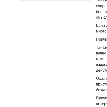
совре
боеви
смысл
Если 
много
Причи
Танат
вечно
мама 
взрос
денут
Осозн
прист
безыз
Причи
потер