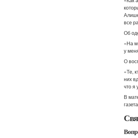
«Как 
которы
Алишер
все ра
Об од
«На м
у меня
О вос
«Те, 
них в
что я 
В мат
газета
Свя
Вопр