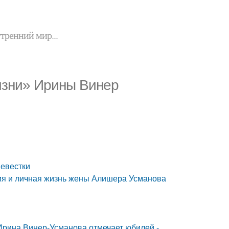
утренний мир...
изни» Ирины Винер
невестки
ия и личная жизнь жены Алишера Усманова
Ирина Винер-Усманова отмечает юбилей -