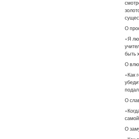
смотр
золот
сущес
О про
«Я лю
учите
быть 
О влю
«Как 
убеди
подал
О сла
«Когд
самой
О зам