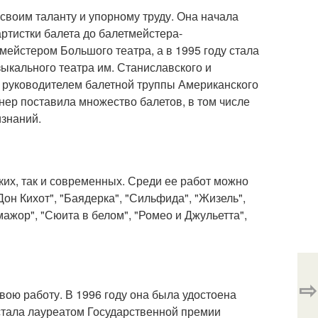
своим таланту и упорному труду. Она начала
артистки балета до балетмейстера-
мейстером Большого театра, а в 1995 году стала
ыкального театра им. Станиславского и
 руководителем балетной труппы Американского
инер поставила множество балетов, в том числе
изнаний.
ких, так и современных. Среди ее работ можно
Дон Кихот", "Баядерка", "Сильфида", "Жизель",
ажор", "Сюита в белом", "Ромео и Джульетта",
⇨
вою работу. В 1996 году она была удостоена
 стала лауреатом Государственной премии