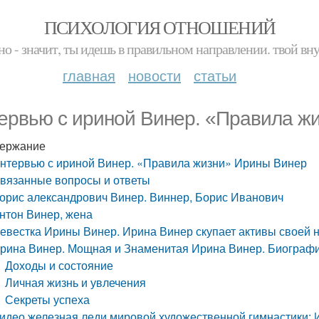
ПСИХОЛОГИЯ ОТНОШЕНИЙ
но - значит, ты идешь в правильном направлении. твой вн
главная
новости
статьи
ервью с ириной Винер. «Правила ж
ержание
нтервью с ириной Винер. «Правила жизни» Ирины Винер
вязанные вопросы и ответы
орис александрович Винер. Виннер, Борис Иванович
нтон Винер, жена
евестка Ирины Винер. Ирина Винер скупает активы своей 
рина Винер. Мощная и Знаменитая Ирина Винер. Биограф
Доходы и состояние
Личная жизнь и увлечения
Секреты успеха
идео железная леди мировой художественной гимнастики: 