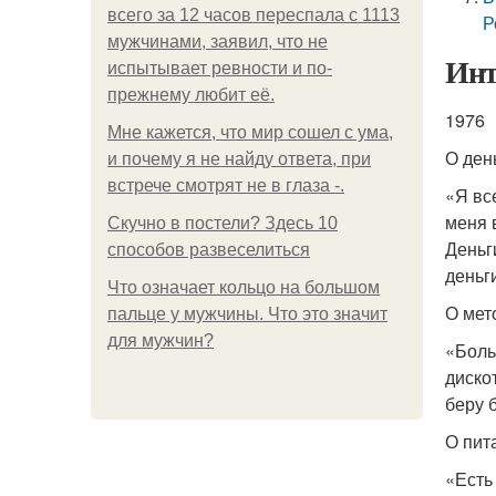
всего за 12 часов переспала с 1113
Р
мужчинами, заявил, что не
Инт
испытывает ревности и по-
прежнему любит её.
1976
Мне кажется, что мир сошел с ума,
О ден
и почему я не найду ответа, при
встрече смотрят не в глаза -.
«Я вс
меня 
Скучно в постели? Здесь 10
Деньг
способов развеселиться
деньги
Что означает кольцо на большом
О мет
пальце у мужчины. Что это значит
для мужчин?
«Боль
дискот
беру 
О пит
«Есть