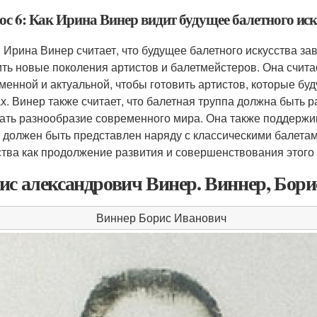
ос 6: Как Ирина Винер видит будущее балетного иск
: Ирина Винер считает, что будущее балетного искусства за
ить новые поколения артистов и балетмейстеров. Она счита
менной и актуальной, чтобы готовить артистов, которые буд
х. Винер также считает, что балетная труппа должна быть 
ать разнообразие современного мира. Она также поддержив
н должен быть представлен наряду с классическими балетам
ства как продолжение развития и совершенствования этого 
ис александрович Винер. Виннер, Бор
Виннер Борис Иванович