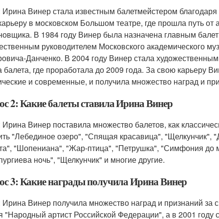
: Ирина Винер стала известным балетмейстером благодаря 
карьеру в московском Большом театре, где прошла путь от 
новщика. В 1984 году Винер была назначена главным балет
ественным руководителем Московского академического муз
овича-Данченко. В 2004 году Винер стала художественным
а балета, где проработала до 2009 года. За свою карьеру В
ические и современные, и получила множество наград и пр
ос 2: Какие балеты ставила Ирина Винер
: Ирина Винер поставила множество балетов, как классичес
ить "Лебединое озеро", "Спящая красавица", "Щелкунчик", "
та", "Шопениана", "Жар-птица", "Петрушка", "Симфония до м
пургиева ночь", "Щелкунчик" и многие другие.
ос 3: Какие награды получила Ирина Винер
: Ирина Винер получила множество наград и признаний за с
я "Народный артист Российской Федерации", а в 2001 году