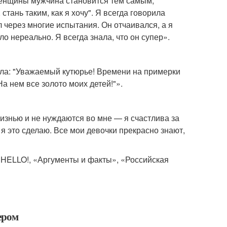
 женщины мужчина становится тем самым,
стань таким, как я хочу". Я всегда говорила
ел через многие испытания. Он отчаивался, а я
ыло нереально. Я всегда знала, что он супер».
ала: "Уважаемый кутюрье! Времени на примерки
"На нем все золото моих детей!"».
 жизнью и не нуждаются во мне — я счастлива за
 я это сделаю. Все мои девочки прекрасно знают,
HELLO!, «Аргументы и факты», «Российская
ером