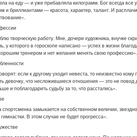
ела на еду — и уже прибавляла килограмм. Бог всегда все
ом и бриллиантами — красота, характер, талант. И расплачи
твование».
фессии
блю творческую работу. Мне, дочери художника, внучке скри
ль, у которого в гороскопе написано — успех в жизни благо
хорошим тренером и нет желания менять свою профессию»
бленности
говорят: если к другому уходит невеста, то неизвестно кому
ть девочку, что несложившиеся отношения — это не повод д
ьше и поблагодарить судьбу за то, что расстались».
ве
а спортсменка замыкается на собственном величии, звезднос
 гимнастки. В этом случае не будет прогресса».
ужестве