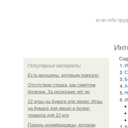
если тебе труд
Инт
Сод
И
Популярные материалы
С
Есть женщины, которым повезло.
Б
Отсутствие страха, как симптом
А
болезни. За несколько лет до
Н
И
22 игры на бумаге для двоих. Игры
на бумаге для двоих и более:
правила для 22 игр
Парень онлифанщицы, которая
В