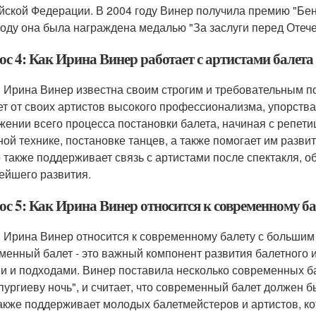
йской Федерации. В 2004 году Винер получила премию "Бену
году она была награждена медалью "За заслуги перед Отечес
ос 4: Как Ирина Винер работает с артистами балета
: Ирина Винер известна своим строгим и требовательным по
ет от своих артистов высокого профессионализма, упорства
жении всего процесса постановки балета, начиная с репети
ной технике, постановке танцев, а также помогает им разви
 также поддерживает связь с артистами после спектакля, 
ейшего развития.
ос 5: Как Ирина Винер относится к современному б
: Ирина Винер относится к современному балету с большим 
менный балет - это важный компонент развития балетного ис
и и подходами. Винер поставила несколько современных ба
пургиеву ночь", и считает, что современный балет должен
акже поддерживает молодых балетмейстеров и артистов, ко