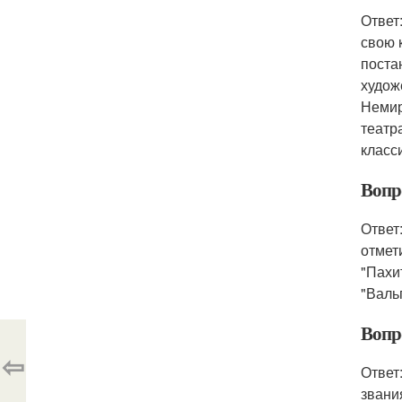
Ответ
свою 
поста
худож
Немир
театр
класс
Вопр
Ответ
отмет
"Пахи
"Валь
Вопр
⇦
Ответ
звани