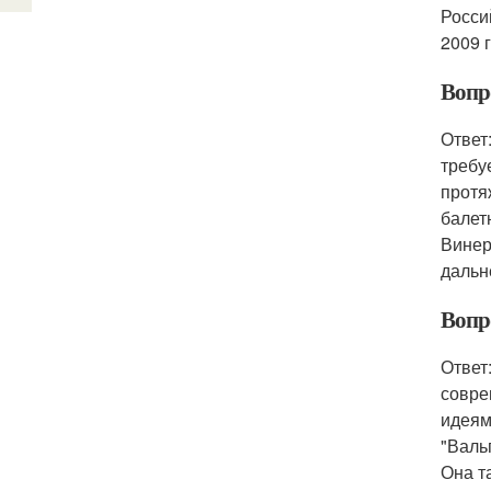
Росси
2009 
Вопр
Ответ
требу
протя
балет
Винер
дальн
Вопр
Ответ
совре
идеям
"Валь
Она т