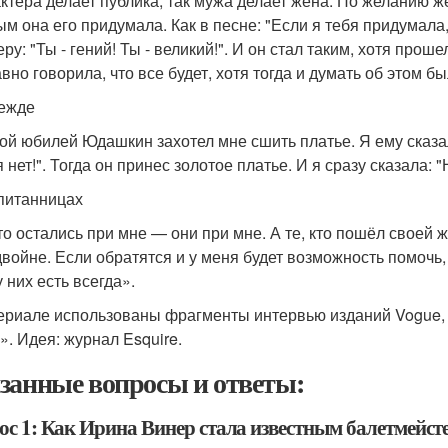
актера делает публика, так мужа делает жена. По желанию
м она его придумала. Как в песне: "Если я тебя придумала, 
у: "Ты - гений! Ты - великий!". И он стал таким, хотя прош
вно говорила, что все будет, хотя тогда и думать об этом б
ежде
ой юбилей Юдашкин захотел мне сшить платье. Я ему сказ
 нет!". Тогда он принес золотое платье. И я сразу сказала: 
питанницах
кто остались при мне — они при мне. А те, кто пошёл своей
двойне. Если обратятся и у меня будет возможность помочь,
у них есть всегда».
ериале использованы фрагменты интервью изданий Vogue, 
». Идея: журнал Esquire.
занные вопросы и ответы:
ос 1: Как Ирина Винер стала известным балетмейст