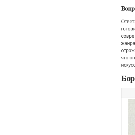
Вопр
Ответ
готов
совре
жанра
отраж
что о
искус
Бор