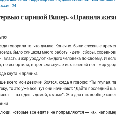
оссия 24
ервью с ириной Винер. «Правила жиз
ьгах
егда говорила то, что думаю. Конечно, были сложные времен
всегда было слишком много работы - дети, сборы, соревнова
и, власть и жир уродуют каждого человека по-своему. И если
, не испортили, в третьем случае исключений нет - жир урод
оде кнута и пряника
ше всего мои девочки боятся, когда я говорю: "Ты глупая, т
еку, то это уже все, тут они начинают: "Дайте последний ша
билет — ты едешь домой, к маме". Это для них вообще конец
ании
 люди, которые все едят и не поправляются — как, наприме