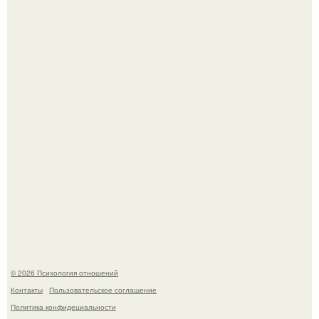
В cети обсуждают удивительно тёплую ветку о том, как
люди адаптируются к новым реалиям.
Мужчина пришёл искать любовницу и принёс семейное
портфолио.
© 2026 Психология отношений
Контакты
Пользовательское соглашение
Политика конфидециальности