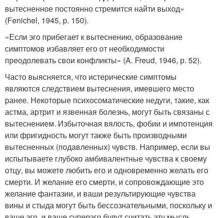
вытесненное постоянно стремится найти выход»
(Fenichel, 1945, р. 150).
«Если эго прибегает к вытеснению, образование
симптомов избавляет его от необходимости
преодолевать свои конфликты» (A. Freud, 1946, р. 52).
Часто выясняется, что истерические симптомы
являются следствием вытеснения, имевшего место
ранее. Некоторые психосоматические недуги, такие, как
астма, артрит и язвенная болезнь, могут быть связаны с
вытеснением. Избыточная вялость, фобии и импотенция
или фригидность могут также быть производными
вытесненных (подавленных) чувств. Например, если вы
испытываете глубоко амбивалентные чувства к своему
отцу, вы можете любить его и одновременно желать его
смерти. И желание его смерти, и сопровождающие это
желание фантазии, и ваши результирующие чувства
вины и стыда могут быть бессознательными, поскольку и
ваше эго, и ваше суперэго будут считать эту мысль