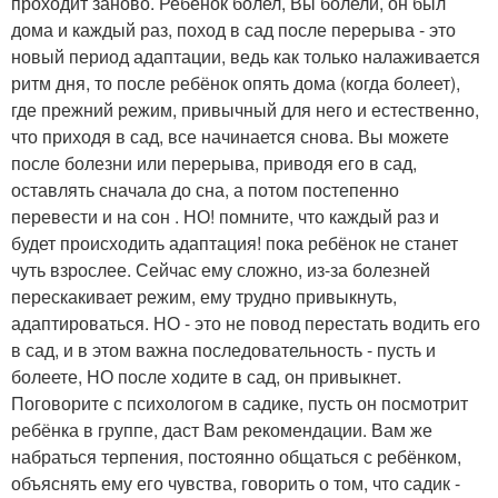
проходит заново. Ребёнок болел, Вы болели, он был
дома и каждый раз, поход в сад после перерыва - это
новый период адаптации, ведь как только налаживается
ритм дня, то после ребёнок опять дома (когда болеет),
где прежний режим, привычный для него и естественно,
что приходя в сад, все начинается снова. Вы можете
после болезни или перерыва, приводя его в сад,
оставлять сначала до сна, а потом постепенно
перевести и на сон . НО! помните, что каждый раз и
будет происходить адаптация! пока ребёнок не станет
чуть взрослее. Сейчас ему сложно, из-за болезней
перескакивает режим, ему трудно привыкнуть,
адаптироваться. НО - это не повод перестать водить его
в сад, и в этом важна последовательность - пусть и
болеете, НО после ходите в сад, он привыкнет.
Поговорите с психологом в садике, пусть он посмотрит
ребёнка в группе, даст Вам рекомендации. Вам же
набраться терпения, постоянно общаться с ребёнком,
объяснять ему его чувства, говорить о том, что садик -