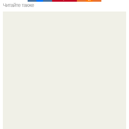
Читайте также
Игры для влюбленных пар на расстоянии. Топ 7 идей
для свидания на расстоянии
Женщина, что знала настоящего Фредди.