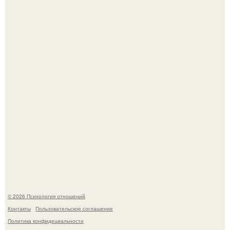
Зумеры все чаще приходят на собеседования не одни, а
с родителями, жалуются эйчары.
"Ты такой единственный на всём белом свете …":
© 2026 Психология отношений
Контакты
Пользовательское соглашение
Политика конфидециальности