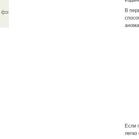
⇦
В пер
спосо
анома
Если 
легко