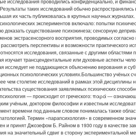
ые исследования проводились конфиденциально, и финанс
 Результаты таких исследований обычно распространялись в
ьшая их часть публиковалась в крупных научных журналах
сихологических экспериментов включало: попытки психичес
ью доказать существование психокинеза; сенсорную депри
енов экстрасенсорного восприятия, проводимых согласно к
 рассмотреть перспективы и возможности практического и
 относятся исследования, связанные с другими областями 
ая изучает трансцендентальные или духовные аспекты чело
ая исследует не поддающиеся объяснению верования и су
ционных психологических условиях.Большинство учёных сч
лее чем столетие исследований в рамках этой дисциплины 
ательства существования заявляемых психических способ
’психология — происходит от греческого: παρά — означающ
ким учёным, доктором философии и известным исследовате
омент времени под данным словом понималась также облас
патологией. Термин «парапсихология» в современном значе
ен и принят Джозефом Б. Райном в 1930 году в качестве з
ния на значительный сдвиг в сторону экспериментальной м