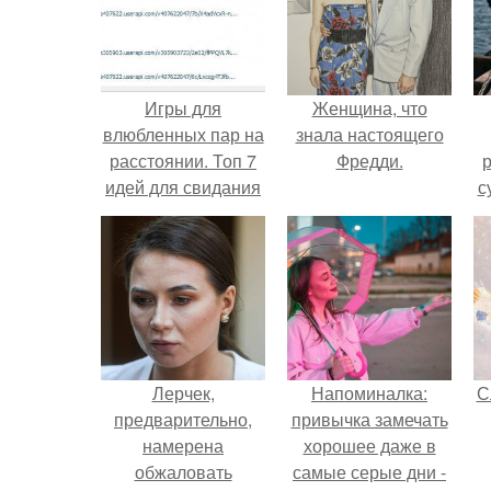
Игры для
Женщина, что
влюбленных пар на
знала настоящего
расстоянии. Топ 7
Фредди.
р
идей для свидания
с
на расстоянии
Лерчек,
Напоминалка:
С
предварительно,
привычка замечать
намерена
хорошее даже в
обжаловать
самые серые дни -