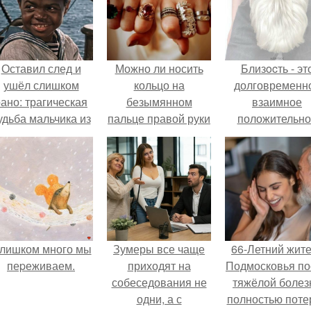
Оставил след и
Можно ли носить
Близocть - эт
ушёл слишком
кольцо на
долговременн
ано: трагическая
безымянном
взаимное
удьба мальчика из
пальце правой руки
положительно
фильма
незамужней
эмоциональн
"Максимка".
девушке
вовлечение,
взаимодействи
лишком много мы
Зумеры все чаще
66-Летний жит
пеpеживаем.
приходят на
Подмосковья по
собеседования не
тяжёлой болез
одни, а с
полностью поте