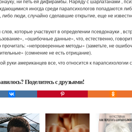
онауку, ни петь ей дифирамбы. Наряду с шарлатанами , пс
ждающимися иногда среди парапсихологов попадаются либо
, либо люди, случайно сделавшие открытие, еще не извест
 слов, которые участвуют в определении псевдонауки , вст
ьзование», «ошибочные данные», что, естественно, говорит 
 прочитать: «непроверенные методы» (заметьте, не ошибочн
ительные» (сомнение не есть отрицание).
кой руки американцев все, что относится к парапсихологии с
авилось? Поделитесь с друзьями!