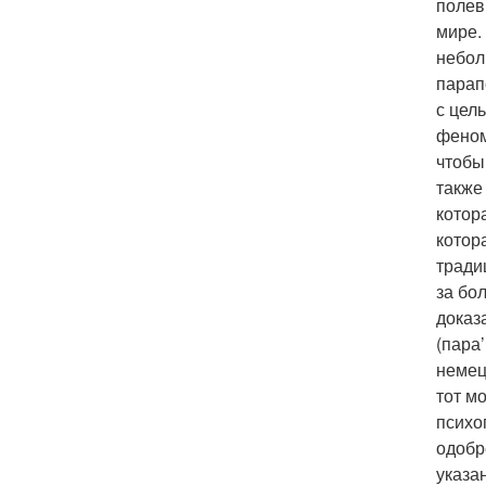
полев
мире.
небол
парап
с цел
феном
чтобы
также
котор
котор
тради
за бо
доказ
(пара
немец
тот м
психо
одобр
указа