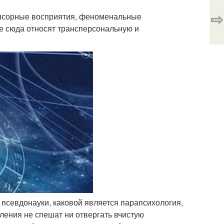
⇨
енсорные восприятия, феноменальные
же сюда относят трансперсональную и
 псевдонауки, каковой является парапсихология,
ления не спешат ни отвергать вчистую