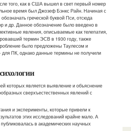
сле того, как в США вышел в свет первый номер
льное время был Джозеф Бэнкс Райн. Начиная с
обозначать греческой буквой Пси, отсюда
р и др. Данное обозначение было введено в
ллективные явления, описываемые как телепатия,
ировавший термин ЭСВ в 1930 году, также
дробление было предложены Таулесом и
» для ПК, однако данные термины не получили
сихологии
чей которых является выявление и объяснение
ообразных сверхъестественных явлений с
ания и эксперименты, которые привели к
ультатов этих исследований крайне мало. А
й публиковалась в академических научных