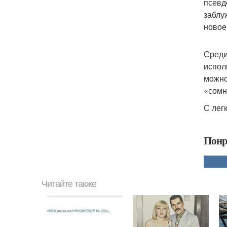
псевд
заблу
новое
Среди
испол
можно
«сомн
С лег
Понр
Читайте также