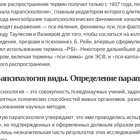
ое распространение термин получил только с 1937 года, по
ала парапсихологии», главным редактором которого длите
года многообразие парапсихологических феноменов начали 
ходят выражения — пси-явления, феномены пси, пси-факто
году Таулесом и Визнером для того, чтобы сослаться на ко
идение, призраки и психокинез. Б. Рейн, впервые сформул
ял использование термина «PSI». Некоторое дальнейшее 
ром, включая термины «пси-гамма» для ЭСВ, и «пси-каппа
ого распространения.
апсихология виды. Определение парап
сихология – это совокупность псевдонаучных учений, зада
оятных психических способностей живых организмов, разн
ьзованием научных методик.
тую парапсихологи утверждают, что ими проводились испыт
у, но подтвержденных и оформленных должным образом рез
 лишь незначительная часть результатов этих исследовани
иях.