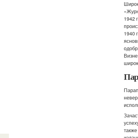
Широк
«Журн
1942 
проис
1940 
яснов
одобр
Визне
широк
Пар
Парап
невер
испол
Зачас
успех
также
издан