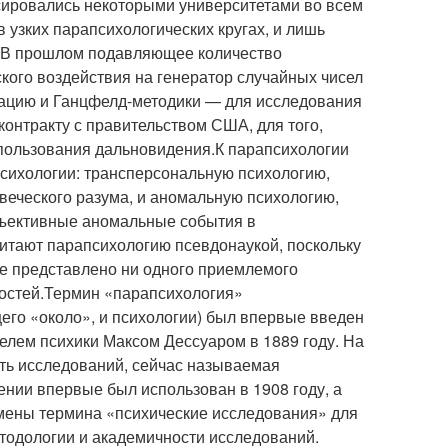
ировались некоторыми университетами во всем
 узких парапсихологических кругах, и лишь
. В прошлом подавляющее количество
кого воздействия на генератор случайных чисел
вацию и Ганцфелд-методики — для исследования
онтракту с правительством США, для того,
спользования дальновидения.К парапсихологии
психологии: трансперсональную психологию,
веческого разума, и аномальную психологию,
бъективные аномальные события в
итают парапсихологию псевдонаукой, поскольку
не представлено ни одного приемлемого
ностей.Термин «парапсихология»
его «около», и психологии) был впервые введен
лем психики Максом Дессуаром в 1889 году. На
ть исследований, сейчас называемая
нии впервые был использован в 1908 году, а
амены термина «психические исследования» для
етодологии и академичности исследований.