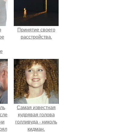
о
Принятие своего
ое
расстройства.
е
ое
е.
ель
Самая известная
сле
кудрявая голова
ни
голливуда - николь
рял
кидман.