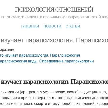
ПСИХОЛОГИЯ ОТНОШЕНИЙ
но - значит, ты идешь в правильном направлении. твой вн
главная
новости
статьи
 изучает парапсихология. Парапсих
ержание
то изучает парапсихология. Парапсихология
арапсихология виды. Определение парапсихологии
 изучает парапсихология. Парапсихоло
сихоло́гия (др.-греч. παρα- — возле, около) — дисциплина
твования и причин сверхъестественных психических спосо
енов жизни после смерти и тому подобных явлений, испол