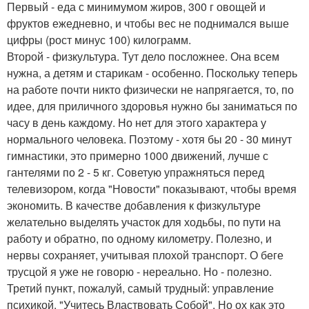
Первый - еда с минимумом жиров, 300 г овощей и
фруктов ежедневно, и чтобы вес не поднимался выше
цифры (рост минус 100) килограмм.
Второй - физкультура. Тут дело посложнее. Она всем
нужна, а детям и старикам - особенно. Поскольку теперь
на работе почти никто физически не напрягается, то, по
идее, для приличного здоровья нужно бы заниматься по
часу в день каждому. Но нет для этого характера у
нормального человека. Поэтому - хотя бы 20 - 30 минут
гимнастики, это примерно 1000 движений, лучше с
гантелями по 2 - 5 кг. Советую упражняться перед
телевизором, когда "Новости" показывают, чтобы время
экономить. В качестве добавления к физкультуре
желательно выделять участок для ходьбы, по пути на
работу и обратно, по одному километру. Полезно, и
нервы сохраняет, учитывая плохой транспорт. О беге
трусцой я уже не говорю - нереально. Но - полезно.
Третий пункт, пожалуй, самый трудный: управление
психикой. "Учитесь Властвовать Собой". Но ох как это