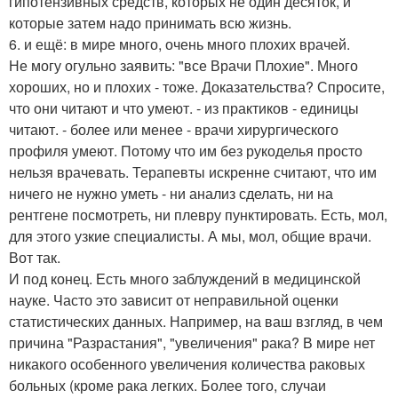
гипотензивных средств, которых не один десяток, и
которые затем надо принимать всю жизнь.
6. и ещё: в мире много, очень много плохих врачей.
Не могу огульно заявить: "все Врачи Плохие". Много
хороших, но и плохих - тоже. Доказательства? Спросите,
что они читают и что умеют. - из практиков - единицы
читают. - более или менее - врачи хирургического
профиля умеют. Потому что им без рукоделья просто
нельзя врачевать. Терапевты искренне считают, что им
ничего не нужно уметь - ни анализ сделать, ни на
рентгене посмотреть, ни плевру пунктировать. Есть, мол,
для этого узкие специалисты. А мы, мол, общие врачи.
Вот так.
И под конец. Есть много заблуждений в медицинской
науке. Часто это зависит от неправильной оценки
статистических данных. Например, на ваш взгляд, в чем
причина "Разрастания", "увеличения" рака? В мире нет
никакого особенного увеличения количества раковых
больных (кроме рака легких. Более того, случаи