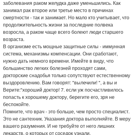
заболевания раком желудка даже уменьшились. Как
занимал рак второе или третье место в причинах
смертности - так и занимает. Но мало кто учитывает, что
продолжительность жизни за последние полвека
возросла, а раком чаще всего болеют люди старшего
возраста.
В организме есть мощные защитные силы - иммунная
система, механизмы компенсации. Они сработают,
нужно дать немного времени. Имейте в виду, что
большинство легких болезней проходят сами,
докторские снадобья только сопутствуют естественному
выздоровлению. Вам говорят: "вылечили! ", а вы и
Верите:"хороший доктор! 7. если уж посчастливилось
попасть к хорошему доктору, берегите его, зря не
беспокойте.
Помните, что врач - это больше, чем просто специалист.
Это не сантехник. Указания доктора выполняйте. В меру
вашего разумения. И не требуйте от него лишних
лекарств, о которых от соседок узнали.