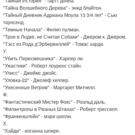
"Тайная История" - тартт донна.
"Тайна Волшебного Дерева" - энид блайтон.
"Тайный Дневник Адриана Моула 13 3/4 лет" - Сью
таунсенд.
"Темные Начала" - Филип пулман.
"Трое в Лодке, не Считая Собаки" - Джером к. Джером.
"Тэсс из Рода д'Эрбервиллей" - Томас харди.
У.
"Убить Пересмешника" - Харпер ли.
"Ужастики" - Роберт лоуренс стайн.
"Улисс" - Джеймс джойс.
"Уловка-22" - Джозеф хеллер.
"Унесенные Ветром" - Маргарет Митчелл.
Ф.
"Фантастический Мистер Фокс" - Роальд даль.
"Филантропы в Рваных Штанах" - Роберт тресселл.
"Франкенштейн" - мэри шелли.
Х.
"Хайди" - иоганна шпири.