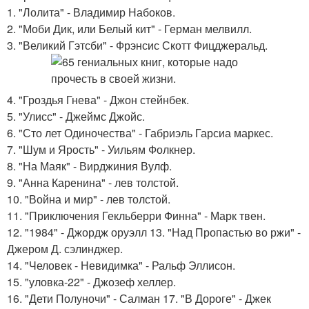
1. "Лолита" - Владимир Набоков.
2. "Моби Дик, или Белый кит" - Герман мелвилл.
3. "Великий Гэтсби" - Фрэнсис Скотт Фицджеральд.
4. "Гроздья Гнева" - Джон стейнбек.
5. "Улисс" - Джеймс Джойс.
6. "Сто лет Одиночества" - Габриэль Гарсиа маркес.
7. "Шум и Ярость" - Уильям Фолкнер.
8. "На Маяк" - Вирджиния Вулф.
9. "Анна Каренина" - лев толстой.
10. "Война и мир" - лев толстой.
11. "Приключения Гекльберри Финна" - Марк твен.
12. "1984" - Джордж оруэлл 13. "Над Пропастью во ржи" -
Джером Д. сэлинджер.
14. "Человек - Невидимка" - Ральф Эллисон.
15. "уловка-22" - Джозеф хеллер.
16. "Дети Полуночи" - Салман 17. "В Дороге" - Джек