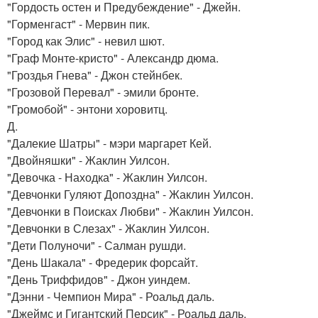
"Гордость остен и Предубеждение" - Джейн.
"Горменгаст" - Мервин пик.
"Город как Элис" - невил шют.
"Граф Монте-кристо" - Александр дюма.
"Гроздья Гнева" - Джон стейнбек.
"Грозовой Перевал" - эмили бронте.
"Громобой" - энтони хоровитц.
Д.
"Далекие Шатры" - мэри маргарет Кей.
"Двойняшки" - Жаклин Уилсон.
"Девочка - Находка" - Жаклин Уилсон.
"Девчонки Гуляют Допоздна" - Жаклин Уилсон.
"Девчонки в Поисках Любви" - Жаклин Уилсон.
"Девчонки в Слезах" - Жаклин Уилсон.
"Дети Полуночи" - Салман рушди.
"День Шакала" - Фредерик форсайт.
"День Триффидов" - Джон уиндем.
"Дэнни - Чемпион Мира" - Роальд даль.
"Джеймс и Гигантский Персик" - Роальд даль.