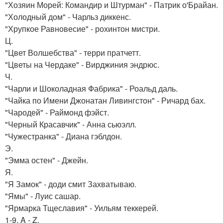
"Хозяин Морей: Командир и Штурман" - Патрик о'Брайан.
"Холодный дом" - Чарльз диккенс.
"Хрупкое Равновесие" - рохинтон мистри.
Ц.
"Цвет Волшебства" - терри пратчетт.
"Цветы на Чердаке" - Вирджиния эндрюс.
Ч.
"Чарли и Шоколадная Фабрика" - Роальд даль.
"Чайка по Имени Джонатан Ливингстон" - Ричард бах.
"Чародей" - Раймонд фэйст.
"Черный Красавчик" - Анна сьюэлл.
"Чужестранка" - Диана гэблдон.
Э.
"Эмма остен" - Джейн.
Я.
"Я Замок" - доди смит Захватываю.
"Ямы" - Луис сашар.
"Ярмарка Тщеславия" - Уильям теккерей.
1-9, A - Z.