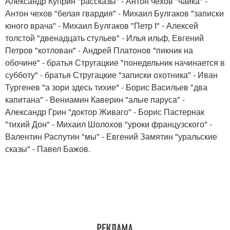
Александр Куприн "рассказы" - Антон чехов "чайка" -
Антон чехов "белая гвардия" - Михаил Булгаков "записки
юного врача" - Михаил Булгаков "Петр I" - Алексей
толстой "двенадцать стульев" - Илья ильф, Евгений
Петров "котлован" - Андрей Платонов "пикник на
обочине" - братья Стругацкие "понедельник начинается в
субботу" - братья Стругацкие "записки охотника" - Иван
Тургенев "а зори здесь тихие" - Борис Васильев "два
капитана" - Вениамин Каверин "алые паруса" -
Александр Грин "доктор Живаго" - Борис Пастернак
"тихий Дон" - Михаил Шолохов "уроки французского" -
Валентин Распутин "мы" - Евгений Замятин "уральские
сказы" - Павел Бажов.