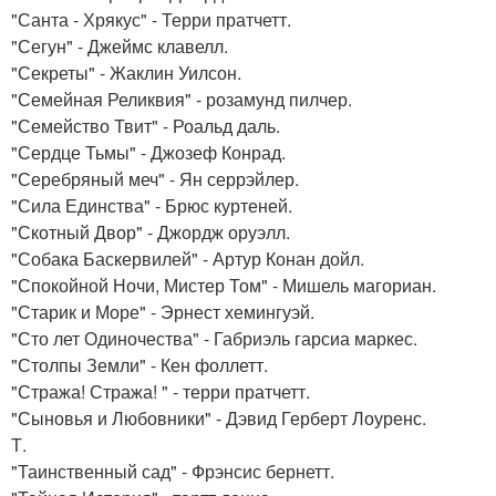
"Санта - Хрякус" - Терри пратчетт.
"Сегун" - Джеймс клавелл.
"Секреты" - Жаклин Уилсон.
"Семейная Реликвия" - розамунд пилчер.
"Семейство Твит" - Роальд даль.
"Сердце Тьмы" - Джозеф Конрад.
"Серебряный меч" - Ян серрэйлер.
"Сила Единства" - Брюс куртеней.
"Скотный Двор" - Джордж оруэлл.
"Собака Баскервилей" - Артур Конан дойл.
"Спокойной Ночи, Мистер Том" - Мишель магориан.
"Старик и Море" - Эрнест хемингуэй.
"Сто лет Одиночества" - Габриэль гарсиа маркес.
"Столпы Земли" - Кен фоллетт.
"Стража! Стража! " - терри пратчетт.
"Сыновья и Любовники" - Дэвид Герберт Лоуренс.
Т.
"Таинственный сад" - Фрэнсис бернетт.