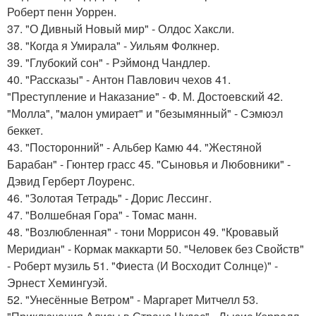
Роберт пенн Уоррен.
37. "О Дивный Новый мир" - Олдос Хаксли.
38. "Когда я Умирала" - Уильям Фолкнер.
39. "Глубокий сон" - Рэймонд Чандлер.
40. "Рассказы" - Антон Павлович чехов 41.
"Преступление и Наказание" - Ф. М. Достоевский 42.
"Молла", "малон умирает" и "безымянный" - Сэмюэл
беккет.
43. "Посторонний" - Альбер Камю 44. "Жестяной
Барабан" - Гюнтер грасс 45. "Сыновья и Любовники" -
Дэвид Герберт Лоуренс.
46. "Золотая Тетрадь" - Дорис Лессинг.
47. "Волшебная Гора" - Томас манн.
48. "Возлюбленная" - тони Моррисон 49. "Кровавый
Меридиан" - Кормак маккарти 50. "Человек без Свойств"
- Роберт музиль 51. "Фиеста (И Восходит Солнце)" -
Эрнест Хемингуэй.
52. "Унесённые Ветром" - Маргарет Митчелл 53.