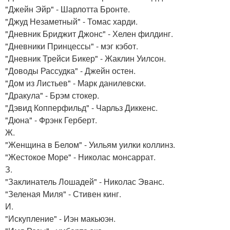
"Джейн Эйр" - Шарлотта Бронте.
"Джуд Незаметный" - Томас харди.
"Дневник Бриджит Джонс" - Хелен филдинг.
"Дневники Принцессы" - мэг кэбот.
"Дневник Трейси Бикер" - Жаклин Уилсон.
"Доводы Рассудка" - Джейн остен.
"Дом из Листьев" - Марк данилевски.
"Дракула" - Брэм стокер.
"Дэвид Копперфильд" - Чарльз Диккенс.
"Дюна" - Фрэнк Герберт.
Ж.
"Женщина в Белом" - Уильям уилки коллинз.
"Жестокое Море" - Николас монсаррат.
З.
"Заклинатель Лошадей" - Николас Эванс.
"Зеленая Миля" - Стивен кинг.
И.
"Искупление" - Иэн макьюэн.