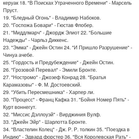
керуак 18. "В Поисках Утраченного Времени" - Марсель
Пруст.
19. "Бледный Огонь" - Владимир Набоков.
20. "Госпожа Бовари" - Гюстав Флобер.
21. "Миддлмарч" - Джордж Элиот 22. "Большие
Надежды" - Чарльз Диккенс.
23. "Эмма" - Джейн Остин 24. "И Пришло Разрушение" -
Чинуа ачебе.
25. "Гордость и Предубеждение" - Джейн Остин.
26. "Грозовой Перевал" - Эмили Бронте.
27. "Ностромо" - Джозеф Конрад 28. "Братья
Карамазовы" - Ф. М. Достоевский.
29. "Убить Пересмешника" - Харпер ли.
30. "Процесс" - Франц Кафка 31. "Бойня Номер Пять" -
Курт воннегут.
32. "Миссис Дэллоуэй" - Вирджиния Вулф.
33. "Джейн Эйр" - Шарлотта Бронте.
34. "Властелин Колец" - Дж. Р. Р. толкин 35. "Поездка в
Индию" - Эдвард форстер 36. "Вся Королевская Рать" -