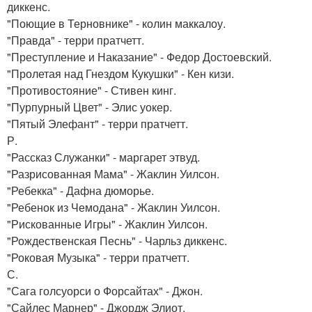
диккенс.
"Поющие в Терновнике" - колин маккалоу.
"Правда" - терри пратчетт.
"Преступление и Наказание" - Федор Достоевский.
"Пролетая над Гнездом Кукушки" - Кен кизи.
"Противостояние" - Стивен кинг.
"Пурпурный Цвет" - Элис уокер.
"Пятый Элефант" - терри пратчетт.
Р.
"Рассказ Служанки" - маргарет этвуд.
"Разрисованная Мама" - Жаклин Уилсон.
"Ребекка" - Дафна дюморье.
"Ребенок из Чемодана" - Жаклин Уилсон.
"Рискованные Игры" - Жаклин Уилсон.
"Рождественская Песнь" - Чарльз диккенс.
"Роковая Музыка" - терри пратчетт.
С.
"Сага голсуорси о Форсайтах" - Джон.
"Сайлес Марнер" - Джордж Элиот.