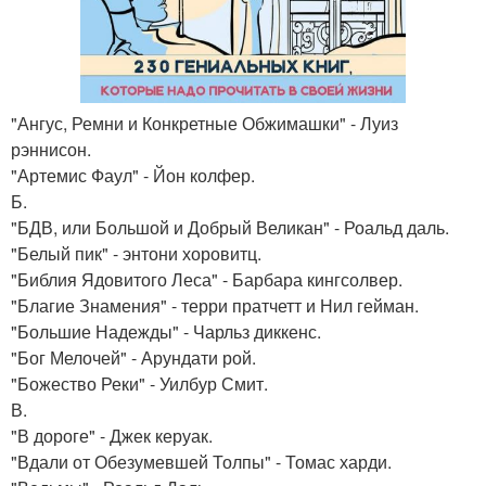
"Ангус, Ремни и Конкретные Обжимашки" - Луиз
рэннисон.
"Артемис Фаул" - Йон колфер.
Б.
"БДВ, или Большой и Добрый Великан" - Роальд даль.
"Белый пик" - энтони хоровитц.
"Библия Ядовитого Леса" - Барбара кингсолвер.
"Благие Знамения" - терри пратчетт и Нил гейман.
"Большие Надежды" - Чарльз диккенс.
"Бог Мелочей" - Арундати рой.
"Божество Реки" - Уилбур Смит.
В.
"В дороге" - Джек керуак.
"Вдали от Обезумевшей Толпы" - Томас харди.