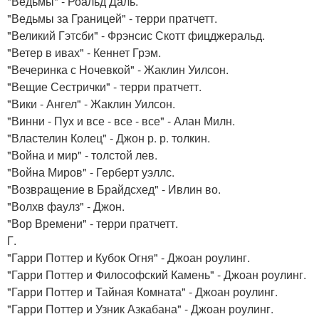
"Ведьмы" - Роальд Даль.
"Ведьмы за Границей" - терри пратчетт.
"Великий Гэтсби" - Фрэнсис Скотт фицджеральд.
"Ветер в ивах" - Кеннет Грэм.
"Вечеринка с Ночевкой" - Жаклин Уилсон.
"Вещие Сестрички" - терри пратчетт.
"Вики - Ангел" - Жаклин Уилсон.
"Винни - Пух и все - все - все" - Алан Милн.
"Властелин Колец" - Джон р. р. толкин.
"Война и мир" - толстой лев.
"Война Миров" - Герберт уэллс.
"Возвращение в Брайдсхед" - Ивлин во.
"Волхв фаулз" - Джон.
"Вор Времени" - терри пратчетт.
Г.
"Гарри Поттер и Кубок Огня" - Джоан роулинг.
"Гарри Поттер и Философский Камень" - Джоан роулинг.
"Гарри Поттер и Тайная Комната" - Джоан роулинг.
"Гарри Поттер и Узник Азкабана" - Джоан роулинг.