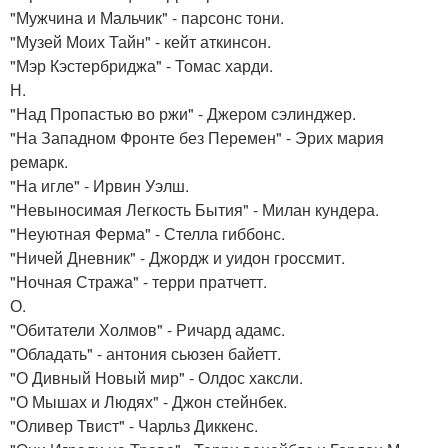
"Мужчина и Мальчик" - парсонс тони.
"Музей Моих Тайн" - кейт аткинсон.
"Мэр Кэстербриджа" - Томас харди.
Н.
"Над Пропастью во ржи" - Джером сэлинджер.
"На Западном Фронте без Перемен" - Эрих мария
ремарк.
"На игле" - Ирвин Уэлш.
"Невыносимая Легкость Бытия" - Милан кундера.
"Неуютная Ферма" - Стелла гиббонс.
"Ничей Дневник" - Джордж и уидон гроссмит.
"Ночная Стража" - терри пратчетт.
О.
"Обитатели Холмов" - Ричард адамс.
"Обладать" - антония сьюзен байетт.
"О Дивный Новый мир" - Олдос хаксли.
"О Мышах и Людях" - Джон стейнбек.
"Оливер Твист" - Чарльз Диккенс.