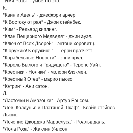
"Имя Розы" - умберто эко.
К.
"Каин и Авель" - джеффри арчер.
"К Востоку от рая" - Джон стейнбек.
"Ким" - Редьярд киплинг.
"Клан Пещерного Медведя" - джин ауэл.
"Ключ от Всех Дверей" - энтони хоровитц.
"К оружию! К оружию! " -. Терри пратчетт.
"Корабельные Новости" - энни прул.
"Король Былого и Грядущего" - Теренс Уайт.
"Крестики - Нолики" - мэлори блэкмен.
"Крестный Отец" - марио пьюзо.
"Кэтрин" - Ани сэтон.
Л.
"Ласточки и Амазонки" - Артур Рэнсом.
"Лев, Колдунья и Платяной Шкаф" - Клайв стэйплз
Льюис.
"Лечение Джорджа Марвелуса" - Роальд даль.
"Лола Роза" - Жаклин Уилсон.