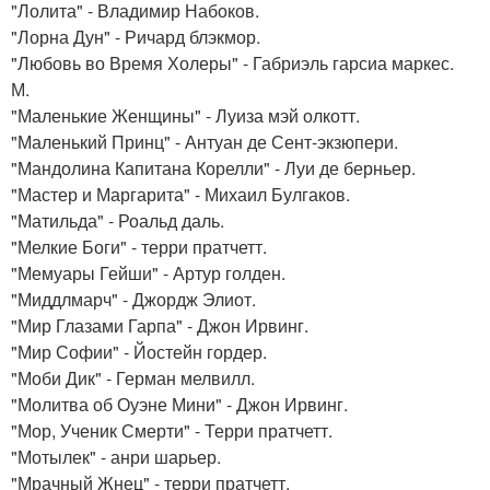
"Лолита" - Владимир Набоков.
"Лорна Дун" - Ричард блэкмор.
"Любовь во Время Холеры" - Габриэль гарсиа маркес.
М.
"Маленькие Женщины" - Луиза мэй олкотт.
"Маленький Принц" - Антуан де Сент-экзюпери.
"Мандолина Капитана Корелли" - Луи де берньер.
"Мастер и Маргарита" - Михаил Булгаков.
"Матильда" - Роальд даль.
"Мелкие Боги" - терри пратчетт.
"Мемуары Гейши" - Артур голден.
"Миддлмарч" - Джордж Элиот.
"Мир Глазами Гарпа" - Джон Ирвинг.
"Мир Софии" - Йостейн гордер.
"Моби Дик" - Герман мелвилл.
"Молитва об Оуэне Мини" - Джон Ирвинг.
"Мор, Ученик Смерти" - Терри пратчетт.
"Мотылек" - анри шарьер.
"Мрачный Жнец" - терри пратчетт.