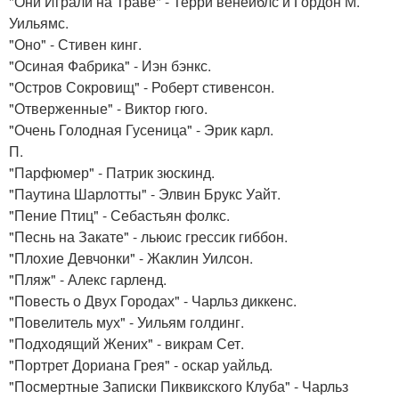
"Они Играли на Траве" - Терри венейблс и Гордон М.
Уильямс.
"Оно" - Стивен кинг.
"Осиная Фабрика" - Иэн бэнкс.
"Остров Сокровищ" - Роберт стивенсон.
"Отверженные" - Виктор гюго.
"Очень Голодная Гусеница" - Эрик карл.
П.
"Парфюмер" - Патрик зюскинд.
"Паутина Шарлотты" - Элвин Брукс Уайт.
"Пение Птиц" - Себастьян фолкс.
"Песнь на Закате" - льюис грессик гиббон.
"Плохие Девчонки" - Жаклин Уилсон.
"Пляж" - Алекс гарленд.
"Повесть о Двух Городах" - Чарльз диккенс.
"Повелитель мух" - Уильям голдинг.
"Подходящий Жених" - викрам Сет.
"Портрет Дориана Грея" - оскар уайльд.
"Посмертные Записки Пиквикского Клуба" - Чарльз