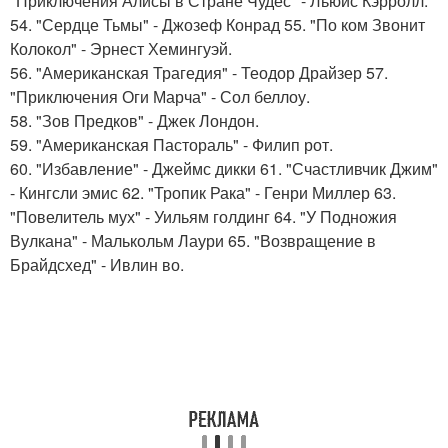
"Приключения Алисы в Стране Чудес" - Льюис Кэрролл.
54. "Сердце Тьмы" - Джозеф Конрад 55. "По ком Звонит
Колокол" - Эрнест Хемингуэй.
56. "Американская Трагедия" - Теодор Драйзер 57.
"Приключения Оги Марча" - Сол беллоу.
58. "Зов Предков" - Джек Лондон.
59. "Американская Пастораль" - Филип рот.
60. "Избавление" - Джеймс дикки 61. "Счастливчик Джим"
- Кингсли эмис 62. "Тропик Рака" - Генри Миллер 63.
"Повелитель мух" - Уильям голдинг 64. "У Подножия
Вулкана" - Малькольм Лаури 65. "Возвращение в
Брайдсхед" - Ивлин во.