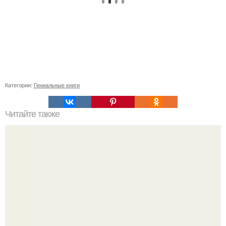
Категории:
Гениальные книги
Читайте также
5 вещей, которые мужчина не простит даже той, без кого
жить не может.