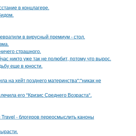
сстание в концлагере.
Видом.
евратили в вирусный премиум - стол.
зма.
 ничего страшного.
час никто уже так не полюбит, потому что вырос.
дьбу еще в юности.
ила на хейт позднего материнства":"никак не
лечила его "Кризис Среднего Возраста".
 Travel - блогеров переосмыслить каноны
вырасти.