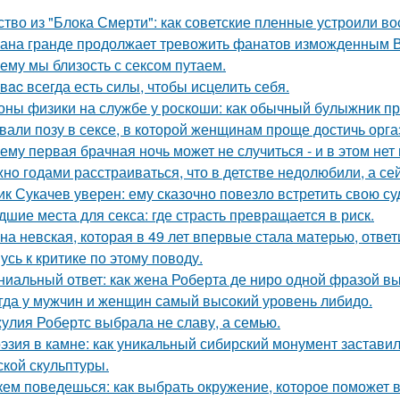
ство из "Блока Смерти": как советские пленные устроили во
ана гранде продолжает тревожить фанатов изможденным 
ему мы близость с сексом путаем.
у вac всегда есть силы, чтобы исцелить себя.
оны физики на службе у роскоши: как обычный булыжник пр
вали позу в сексе, в которой женщинам проще достичь орга
ему первая брачная ночь может не случиться - и в этом нет
нo годами расстраиваться, что в детстве недолюбили, а сей
ик Сукачев уверен: ему сказочно повезло встретить свою су
дшие места для секса: где страсть превращается в риск.
на невская, которая в 49 лет впервые стала матерью, ответ
усь к критике по этому поводу.
ниальный ответ: как жена Роберта де ниро одной фразой вы
гда у мужчин и женщин самый высокий уровень либидо.
улия Робертс выбрала не славу, а семью.
эзия в камне: как уникальный сибирский монумент заставил
ской скульптуры.
кем поведешься: как выбрать окружение, которое поможет 