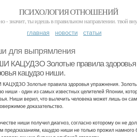
ПСИХОЛОГИЯ ОТНОШЕНИЙ
но - значит, ты идешь в правильном направлении. твой вн
главная
новости
статьи
и для выпрямления
И КАЦУДЗО Золотые правила здоровья 
ровья кацудзо ниши.
КАЦУДЗО Золотые правила здоровья упражнения. Золотые
зо ниши - один из самых известных целителей Японии, кот
вья. Ниши верил, что вылечить человека может лишь он сам, 
овержимое доказательство.
очестве ниши получил диагноз, согласно которому он не дол
м предсказаниям, кацудзо ниши не только прожил намного б