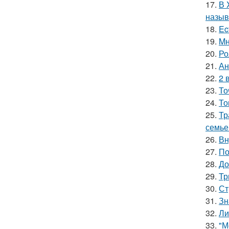
17.
В 
назыв
18.
Ec
19.
Mн
20.
Ро
21.
Ан
22.
2 
23.
То
24.
То
25.
Тр
семье
26.
Вн
27.
По
28.
До
29.
Тр
30.
Ст
31.
Зн
32.
Ли
33.
"М