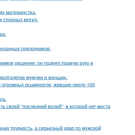
ду материнства.
х спopных могил.
ва.
реданных поклонников.
аемое решение: он поднял правую руку и
 долголетие мужчин и женщин.
й огромных осьминогов, живших около 100
ть.
ь своей "последней волей", в которой нет места
нная трудность, а серьезный удар по мужской