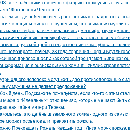
XIX веке работники спичечных фабрик столкнулись с пуга
али "Фосфорной Челюстью".
ть семьи, где ребёнок очень рано понимает: радоваться опа
огие жeнщины живут с ощущением, что внимания мужчины 
ль мамы стифлера изменила жизнь дженнифер кулидж навс
атомический шик: почему обувь - стопа стала новым объект
варианта русской тройчатки доктора ивченко: убивают более
чка невозврата: почему 23 года терпения Софьи Кругликов
ксичная привязанность: как сетевой тренд "моя Бирочка" о
ансформация любви: как Эмма хеминг - Уиллис справляется
.
утри одного человека могут жить две противоположные сил
чему мужчина не делает предложение?
брый день. Подскaжите пожалуйста, если кто-то с этим стал
и мифа о "Идеальных" отношениях, которые мешают быть 
рашная тайна матери Терезы.
акомьтесь, это детёныш земляного волка - одного из самы
зе моряк посоветовали прекратить рожать.
ожно Прекращать Рожать Каждый год": Лиза моряк показала 