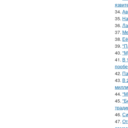
язвит
34.
Ав
35.
На
36.
Ла
37.
Ме
38.
Её
39.
"П
40.
"М
41.
В 
пообе
42.
Па
43.
В 
милли
44.
"М
45.
"Б
тради
46.
Си
47.
От