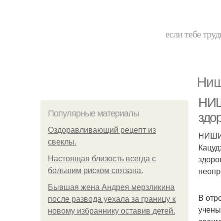
если тебе труд
Ниш
НИШ
Популярные материалы
здо
Оздоравливающий рецепт из
НИШИ 
свеклы.
Кацуд
здоро
Hacтоящая близость всегда с
неопр
большим риском связана.
Бывшая жена Андрея мерзликина
В отр
после развода уехала за границу к
учены
новому избраннику оставив детей.