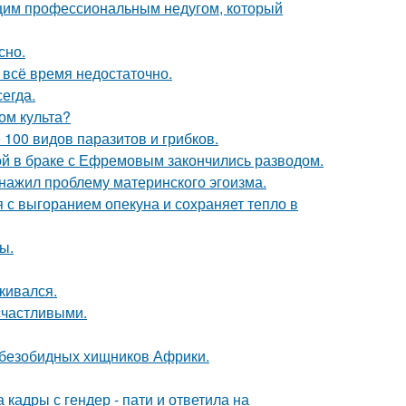
ющим профессиональным недугом, который
сно.
всё время недостаточно.
егда.
ом культа?
 100 видов паразитов и грибков.
ой в браке с Ефремовым закончились разводом.
бнажил проблему материнского эгоизма.
 с выгоранием опекуна и сохраняет тепло в
ы.
кивался.
счастливыми.
х безобидных хищников Африки.
кадры с гендер - пати и ответила на