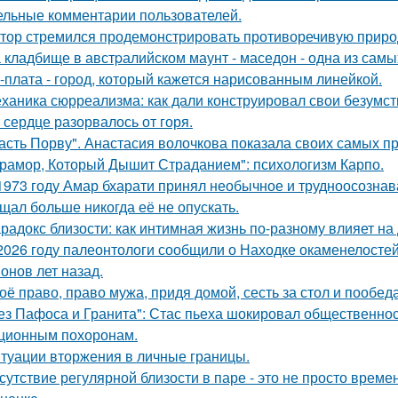
ельные комментарии пользователей.
тор стремился продемонстрировать противоречивую приро
 кладбище в австpалийском маунт - маседон - одна из самы
-плата - город, который кажется нарисованным линейкой.
ханика сюрреализма: как дали конструировал свои безумст
 сердце разорвалось от горя.
асть Порву". Анастасия волочкова показала своих самых п
рамор, Который Дышит Страданием": психологизм Карпо.
1973 году Амар бхарати принял необычное и трудноосознав
щал больше никогда её не опускать.
радокс близости: как интимная жизнь по-разному влияет на
2026 году палеонтологи сообщили о Находке окаменелосте
онов лет назад.
оё право, право мужа, придя домой, сесть за стол и пообеда
ез Пафоса и Гранита": Стас пьеха шокировал общественност
ционным похоронам.
туации вторжения в личные границы.
сутствие регулярной близости в паре - это не просто време