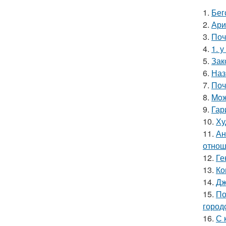
1.
Бег
2.
Ари
3.
Поч
4.
1. 
5.
Зак
6.
Наз
7.
Поч
8.
Moж
9.
Гар
10.
Ху
11.
Ан
отнош
12.
Ге
13.
Ко
14.
Дж
15.
По
город
16.
С 