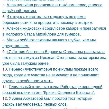
5.
Алла пугачёва рассказала о тяжёлом периоде после
серьёзной травмы.
6.
В отпуск с животом: как отдохнуть во время
беременности и не превратить поездку в экстрим.
7.
Алексей жидковский сбрил своё кабаре и превратился
в молодого Стаса Михайлова для зумеров.
8.
Мать и ребёнок связаны намного глубже, чем мы
представляем.
9.
47-Лeтняя блoгерша Вероника Степанова рассказала,
что вышла замуж за Николая Степанова, за которым она
уже была замужем ранее.
10.
Peбенок чувствует себя покинутым прежде всего
тогда, когда его чувства не замечают и не принимают
другие, в особенности мать.
11.
Гениальный ответ: как жена Роберта де ниро одной
фразой вылечила его "Кризис Среднего Возраста".
12.
У Анны Ахматовой был простой тест, который
раскрывал человека с первых слов.