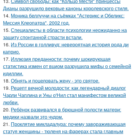
13.
Символ свободы: как "Кольцо Мести" принцессы
Дианы разрушило вековые каноны королевского стиля.
14.
Моника беллуччи на съёмках "Астерикс и Обеликс:
Миссия Клеопатра", 2002 год.
15.
Специалисты в области психологии неожиданно на
защиту спонтанной страсти встали.
16.
Из России в голливуд: невероятная история рода ди
каприо.
17.
Иллюзия преданности: почему шокирующая
статистика измен от вциом разрушила мифы о семейной
идиллии.
18.
Обнять и поцеловать жену - это святое.
19.
Рецепт вечной молодости: как легендарный диалог
Чарли Чаплина и Уны о'Нил стал манифестом великой
любви.
20.
Ребёнок развивался в брюшной полости матери:
медики назвали это чудом.
21.
Проклятие микладалура: почему завораживающая
статуя женщины - тюленя на фарерах стала главным