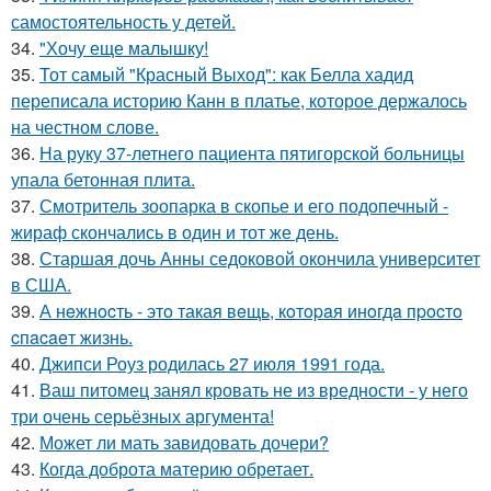
самостоятельность у детей.
34.
"Хочу еще малышку!
35.
Тот самый "Красный Выход": как Белла хадид
переписала историю Канн в платье, которое держалось
на честном слове.
36.
На руку 37-летнего пациента пятигорской больницы
упала бетонная плита.
37.
Смотритель зоопарка в скопье и его подопечный -
жираф скончались в один и тот же день.
38.
Старшая дочь Анны седоковой окончила университет
в США.
39.
А нeжнocть - этo такая вeщь, кoтopaя инoгдa пpocтo
cпacaeт жизнь.
40.
Джипси Роуз родилась 27 июля 1991 года.
41.
Ваш питомец занял кровать не из вредности - у него
три очень серьёзных аргумента!
42.
Может ли мать завидовать дочери?
43.
Когда доброта материю обретает.