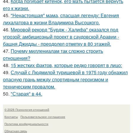
44.
Когда погибает китёнок, его мать пытается вернуть
его к жизни.
45.
"Ненастоящая" мама, спасшая легенду: Евгения
лихалатова в жизни Владимира Высоцкого.
46.
Мировой рекорд "Бурдж - Халифа" оказался под
угрозой: амбициозный проект в саудовской Аравии -
башня Джидды - преодолел отметку в 80 этажей.
47.
Почему миллениалам так сложно строить
отношения?
48.
15 жестких фактов, которые редко говорят в лицо:
49.
Случай с Людмилой турищевой в 1975 году обнажил
опасную грань между спортивным героизмом и
техническим провалом.
50.
"Старая" в 44.
© 2026 Психология отношений
Контакты
Пользовательское соглашение
Политика конфидециальности
Обратная связь