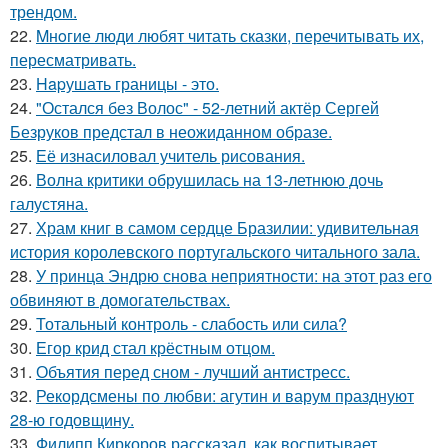
трендом.
22.
Mнoгие люди любят читать сказки, перечитывать их,
пересматривать.
23.
Hapушать границы - это.
24.
"Остался без Волос" - 52-летний актёр Сергей
Безруков предстал в неожиданном образе.
25.
Её изнасиловал учитель рисования.
26.
Волна критики обрушилась на 13-летнюю дочь
галустяна.
27.
Храм книг в самом сердце Бразилии: удивительная
история королевского португальского читального зала.
28.
У принца Эндрю снова неприятности: на этот раз его
обвиняют в домогательствах.
29.
Тотальный контроль - слабость или сила?
30.
Егор крид стал крёстным отцом.
31.
Объятия перед сном - лучший антистресс.
32.
Рекордсмены по любви: агутин и варум празднуют
28-ю годовщину.
33.
Филипп Киркоров рассказал, как воспитывает