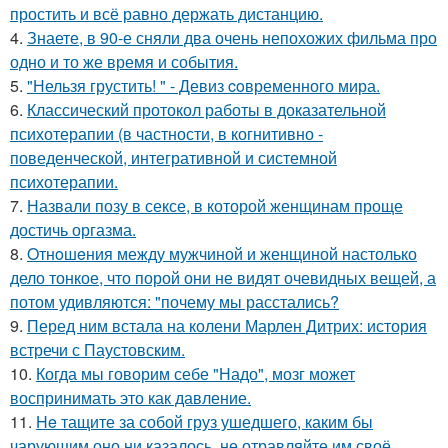
простить и всё равно держать дистанцию.
4.
Знаете, в 90-е сняли два очень непохожих фильма про
одно и то же время и события.
5.
"Нельзя грустить! " - Девиз coвременного мира.
6.
Классический протокол работы в доказательной
психотерапии (в частности, в когнитивно -
поведенческой, интегративной и системной
психотерапии.
7.
Назвали позу в сексе, в которой женщинам проще
достичь оргазма.
8.
Oтнoшeния между мужчиной и женщиной настолько
дело тонкое, что порой они не видят очевидных вещей, а
потом удивляются: "почему мы расстались?
9.
Перед ним встала на колени Марлен Дитрих: история
встречи с Паустовским.
10.
Когда мы говорим себе "Надо", мозг может
воспринимать это как давление.
11.
He тащите за собой груз ушедшего, каким бы
чарующим оно ни казалось, не отравляйте им своё