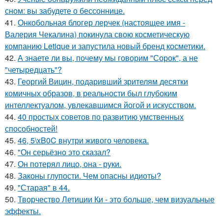
сном: вы забудете о бессоннице.
41.
Онкобольная блогер лерчек (настоящее имя -
Валерия Чекалина) покинула свою косметическую
компанию Letique и запустила новый бренд косметики.
42.
А знаете ли вы, почему мы говорим "Сорок", а не
"четыредцать"?
43.
Георгий Вицин, подаривший зрителям десятки
комичных образов, в реальности был глубоким
интеллектуалом, увлекавшимся йогой и искусством.
44.
40 простых советов по развитию умственных
способностей!
45.
46, 5\xB0C внутри живого человека.
46.
"Он серьёзно это сказал?
47.
Он потерял лицо, она - руки.
48.
Законы глупости. Чем опасны идиоты?
49.
"Старая" в 44.
50.
Творчество Летиции Ки - это больше, чем визуальные
эффекты.