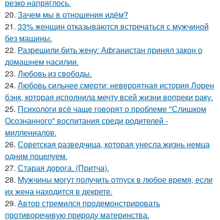
резко напряглось.
20.
Зачем мы в отношения идём?
21.
33% женщин отказываются встречаться с мужчиной
без машины.
22.
Разрешили бить жену: Афганистан принял закон о
домашнем насилии.
23.
Любовь из свободы.
24.
Любовь сильнее смерти: невероятная история Лорен
бэнк, которая исполнила мечту всей жизни вопреки раку.
25.
Психологи всё чаще говорят о проблеме "Слишком
Осознанного" воспитания среди родителей -
миллениалов.
26.
Советская разведчица, которая унесла жизнь немца
одним поцелуем.
27.
Старая дорога. (Притча).
28.
Мужчины могут получить отпуск в любое время, если
их жена находится в декрете.
29.
Автор стремился продемонстрировать
противоречивую природу материнства.