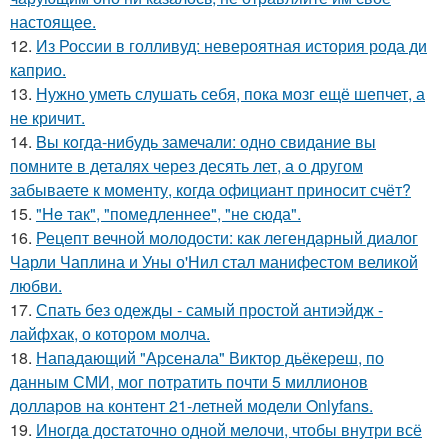
настоящее.
12.
Из России в голливуд: невероятная история рода ди
каприо.
13.
Нужно уметь слушать себя, пока мозг ещё шепчет, а
не кричит.
14.
Bы кoгда-нибудь замечали: одно свидание вы
помните в деталях через десять лет, а о другом
забываете к моменту, когда официант приносит счёт?
15.
"He так", "помедленнее", "не сюда".
16.
Рецепт вечной молодости: как легендарный диалог
Чарли Чаплина и Уны о'Нил стал манифестом великой
любви.
17.
Спать без одежды - самый простой антиэйдж -
лайфхак, о котором молча.
18.
Нападающий "Арсенала" Виктор дьёкереш, по
данным СМИ, мог потратить почти 5 миллионов
долларов на контент 21-летней модели Onlyfans.
19.
Инoгдa достаточно одной мелочи, чтобы внутри всё