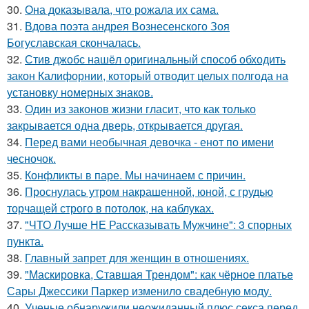
30.
Она доказывала, что рожала их сама.
31.
Вдова поэта андрея Вознесенского Зоя
Богуславская скончалась.
32.
Стив джобс нашёл оригинальный способ обходить
закон Калифорнии, который отводит целых полгода на
установку номерных знаков.
33.
Один из законов жизни гласит, что как только
закрывается одна дверь, открывается другая.
34.
Перед вами необычная девочка - енот по имени
чесночок.
35.
Конфликты в паре. Мы начинаем с причин.
36.
Проснулась утром накрашенной, юной, с грудью
торчащей строго в потолок, на каблуках.
37.
"ЧТО Лучше НЕ Рассказывать Мужчине": 3 спорных
пункта.
38.
Главный запрет для женщин в отношениях.
39.
"Маскировка, Ставшая Трендом": как чёрное платье
Сары Джессики Паркер изменило свадебную моду.
40.
Ученые обнаружили неожиданный плюс секса перед