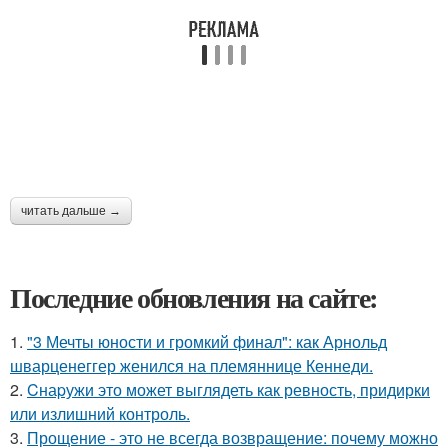
читать дальше →
Последние обновления на сайте:
1.
"3 Мечты юности и громкий финал": как Арнольд
шварценеггер женился на племяннице Кеннеди.
2.
Cнаpужи это может выглядеть как ревность, придирки
или излишний контроль.
3.
Прощение - это не всегда возвращение: почему можно