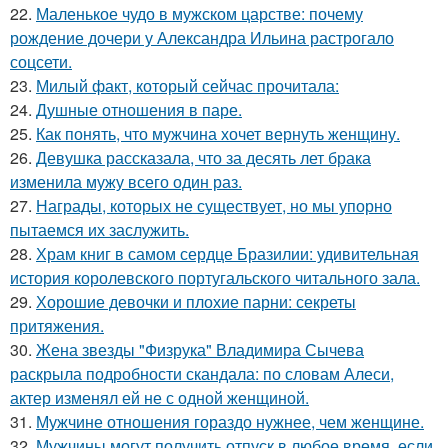
22.
Маленькое чудо в мужском царстве: почему
рождение дочери у Александра Ильина растрогало
соцсети.
23.
Милый факт, который сейчас прочитала:
24.
Душные отношения в паре.
25.
Как понять, что мужчина хочет вернуть женщину.
26.
Девушка рассказала, что за десять лет брака
изменила мужу всего один раз.
27.
Награды, которых не существует, но мы упорно
пытаемся их заслужить.
28.
Храм книг в самом сердце Бразилии: удивительная
история королевского португальского читального зала.
29.
Хорошие девочки и плохие парни: секреты
притяжения.
30.
Жена звезды "Физрука" Владимира Сычева
раскрыла подробности скандала: по словам Алеси,
актер изменял ей не с одной женщиной.
31.
Мужчине отношения гораздо нужнее, чем женщине.
32.
Мужчины могут получить отпуск в любое время, если