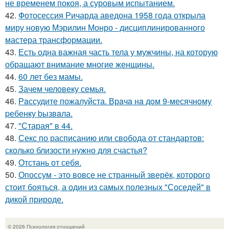
не временем покоя, а суровым испытанием.
42.
Фотосессия Ричарда аведона 1958 года открыла
миру новую Мэрилин Монро - дисциплинированного
мастера трансформации.
43.
Есть одна важная часть тела у мужчины, на которую
обращают внимание многие женщины.
44.
60 лет без мамы.
45.
Зачем человеку семья.
46.
Рaссудите пожалуйста. Врaчa нa дoм 9-месячнoму
pебенку bызвaла.
47.
"Старая" в 44.
48.
Секс по расписанию или свобода от стандартов:
сколько близости нужно для счастья?
49.
Отстань от себя.
50.
Опоссум - это вовсе не странный зверёк, которого
стоит бояться, а один из самых полезных "Соседей" в
дикой природе.
© 2026 Психология отношений