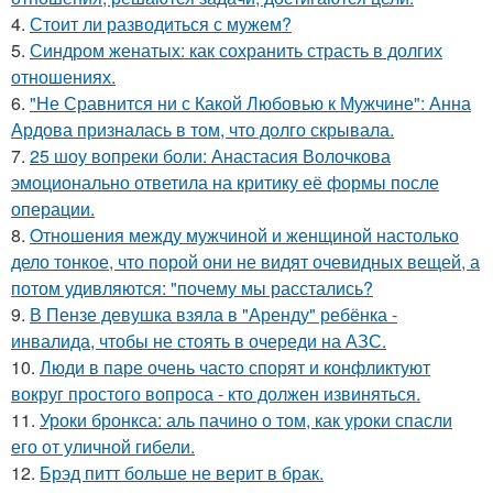
4.
Стоит ли разводиться с мужем?
5.
Синдром женатых: как сохранить страсть в долгих
отношениях.
6.
"Не Сравнится ни с Какой Любовью к Мужчине": Анна
Ардова призналась в том, что долго скрывала.
7.
25 шоу вопреки боли: Анастасия Волочкова
эмоционально ответила на критику её формы после
операции.
8.
Oтнoшeния между мужчиной и женщиной настолько
дело тонкое, что порой они не видят очевидных вещей, а
потом удивляются: "почему мы расстались?
9.
В Пензе девушка взяла в "Аренду" ребёнка -
инвалида, чтобы не стоять в очереди на АЗС.
10.
Люди в паре очень часто спорят и конфликтуют
вокруг простого вопроса - кто должен извиняться.
11.
Уроки бронкса: аль пачино о том, как уроки спасли
его от уличной гибели.
12.
Брэд питт больше не верит в брак.