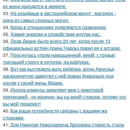
их жена находится в декрете.
33.
На кладбище в австpалийском маунт - маседон -
одна из самых спopных могил.
34.
Когда в отношениях появляются сравнения.
35.
Химия энергии и спокойствия внутри нас.
36.
Леди Диане было всего 20 лет, когда после 13
официальных встреч принц Чарльз повел ее к алтарю.
37.
Проснулась утром накрашенной, юной, с грудью
торчащей строго в потолок, на каблуках.
38.
Вот как выглядела мать ребёнка, когда Арнольд
шварценеггер закрутил с ней роман буквально под
носом у своей жены Марии.
39.
Иногда клиенты заявляют мне с некоторой
претензией - ну конечно, вы на моей стороне, потому что
вы мой терапевт!
40.
Как ваши потребности связаны с вашими же
страхами.
41.
Для Николая Николаевича Дроздова старость стала