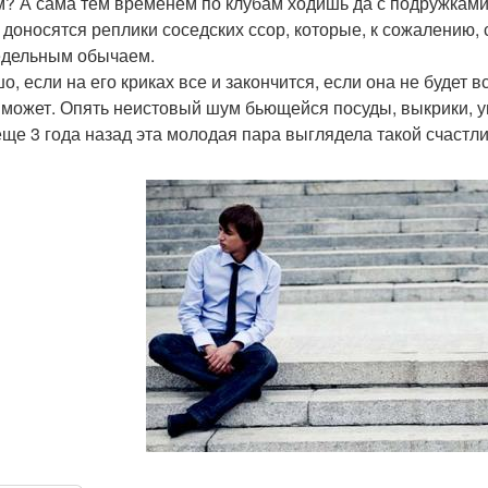
м? А сама тем временем по клубам ходишь да с подружками
 доносятся реплики соседских ссор, которые, к сожалению, 
дельным обычаем.
о, если на его криках все и закончится, если она не будет 
 может. Опять неистовый шум бьющейся посуды, выкрики, у
еще 3 года назад эта молодая пара выглядела такой счаст