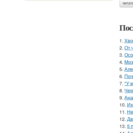
читат
Пос
1.
Хво
2.
От 
3.
Осо
4.
Моз
5.
Але
6.
Поч
7.
"У 
8.
Чер
9.
Ана
10.
Их
11.
Не
12.
Дв
13.
5 