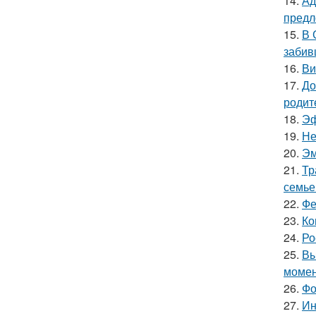
14.
Ад
предл
15.
В 
забив
16.
Ви
17.
До
родит
18.
Эф
19.
Не
20.
Эм
21.
Тр
семье
22.
Фе
23.
Ко
24.
Ро
25.
Вы
момен
26.
Фо
27.
Ин