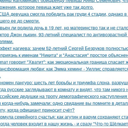
мины напоминают бойфренду певицы Анны Семенович, что
ожения, которое певица ждет уже так долго.
США девушка смогла победить рак груди 4 стадии, однако в 
шего ее до смерти.
вьен ли родила дочь в 19 лет, но материнство так и не стал
ктор Джон льюин, 93-летний специалист по антивозрастной 
елями.
фект нагиева: зачем 52-летний Сергей Безруков полность
приязнь к именам "Никита" и "Анастасия" простое объясне
пат говорит "Хватит": как эмоциональная граница спасает 
ансформация любви: как Эмма хеминг - Уиллис справляется
.
номен лангуро: шесть лет борьбы и триумфа слона, разру
гда русские заглядывают в комнату и видят, что там никого н
ссийские дедушки на тропу демографического наступления
 когда-нибудь замечали: одно свидание вы помните в деталя
ту, когда официант приносит счёт?
рмула семейного счастья: как агутин и варум сохраняют ст
огда человек входит в нашу жизнь - и сразу "Что-то Щёлкает