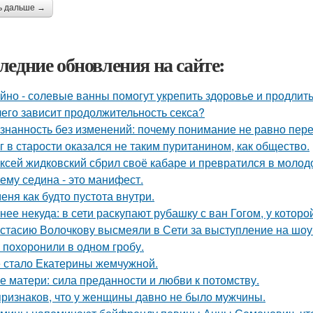
ь дальше →
ледние обновления на сайте:
йно - солевые ванны помогут укрепить здоровье и продлить
чего зависит продолжительность секса?
знанность без изменений: почему понимание не равно пер
г в старости оказался не таким пуританином, как общество.
ксей жидковский сбрил своё кабаре и превратился в молод
ему седина - это манифест.
меня как будто пустота внутри.
нее некуда: в сети раскупают рубашку с ван Гогом, у которой
стасию Волочкову высмеяли в Сети за выступление на шоу
 похоронили в одном гробу.
 стало Екатерины жемчужной.
е матери: сила преданности и любви к потомству.
признаков, что у женщины давно не было мужчины.