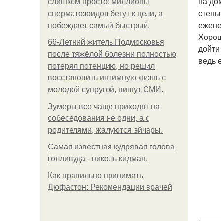
на до
слишком просто: миллионы
стены
сперматозоидов бегут к цели, а
ежене
побеждает самый быстрый.
Хорош
66-Летний житель Подмосковья
дойти
после тяжёлой болезни полностью
ведь 
потерял потенцию, но решил
восстановить интимную жизнь с
молодой супругой, пишут СМИ.
Зумеры все чаще приходят на
собеседования не одни, а с
родителями, жалуются эйчары.
Самая известная кудрявая голова
голливуда - николь кидман.
Как правильно принимать
Дюфастон: Рекомендации врачей