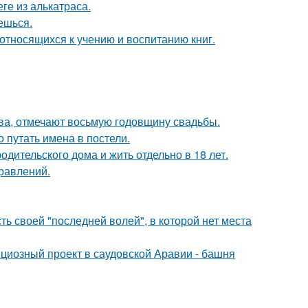
ге из алькатраса.
аешься.
относящихся к учению и воспитанию книг.
ьва, отмечают восьмую годовщину свадьбы.
о путать имена в постели.
одительского дома и жить отдельно в 18 лет.
равлений.
ь своей "последней волей", в которой нет места
ициозный проект в саудовской Аравии - башня