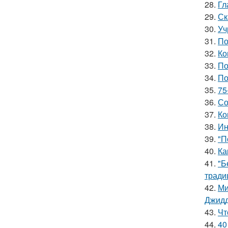
28.
Гл
29.
Ск
30.
Уч
31.
По
32.
Ко
33.
По
34.
По
35.
75
36.
Со
37.
Ко
38.
Ин
39.
"П
40.
Ка
41.
"Б
тради
42.
Ми
Джидд
43.
Чт
44.
40