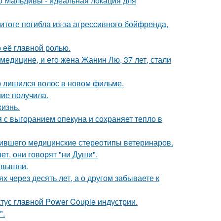
 Мальдивы - идеальная локация для
итоге погибла из-за агрессивного бойфренда,
о её главной ролью.
медицине, и его жена Жанин Лю, 37 лет, стали
ю лишился волос в новом фильме.
ние получила.
жизнь.
 с выгоранием опекуна и сохраняет тепло в
шившего медицинские стереотипы ветеринаров.
ет, они говорят "ни Души".
 вышли.
х через десять лет, а о другом забываете к
атус главной Power Couple индустрии.
".