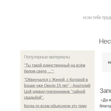
если тебе труд
Нес
Популярные материалы
Н
"Ты такой единственный на всём
белом свете …":
"Обвенчался с Женой, с Которой в
Браке уже Около 15 лет" - Анатолий
Зап
Цой удивил поклонников "тайной
свадьбой".
«Да я
благо
Когда-то всем объясняли эту тему