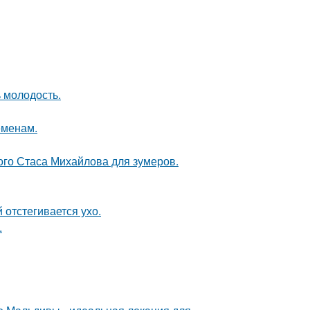
 молодость.
еменам.
ого Стаса Михайлова для зумеров.
 отстегивается ухо.
.