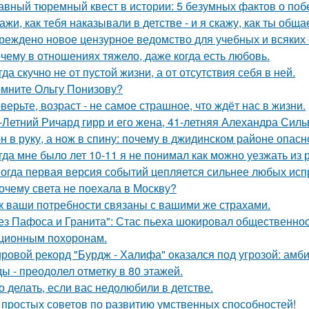
авный тюремный квест в истории: 5 безумных фактов о побе
ажи, как тебя наказывали в детстве - и я скажу, как ты общ
реждено новое цензурное ведомство для учебных и всяких 
чему в отношениях тяжело, даже когда есть любовь.
гда скучно не от пустой жизни, а от отсутствия себя в ней.
мните Ольгу Понизову?
верьте, возраст - не самое страшное, что ждёт нас в жизни.
-Летний Ричард гирр и его жена, 41-летняя Алехандра Сил
н в руку, а нож в спину: почему в джидинском районе опасн
гда мне было лет 10-11 я не понимал как можно уезжать из р
огда первая версия событий цепляется сильнее любых исп
очему света не поехала в Москву?
к ваши потребности связаны с вашими же страхами.
ез Пафоса и Гранита": Стас пьеха шокировал общественност
ционным похоронам.
ровой рекорд "Бурдж - Халифа" оказался под угрозой: амб
ы - преодолел отметку в 80 этажей.
о делать, если вас недолюбили в детстве.
 простых советов по развитию умственных способностей!