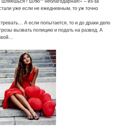
 шляешься? Шлю** неблагодарная!» – из-за
стали уже если не ежедневным, то уж точно
встревать… А если попытается, то и до драки дело
грозы вызвать полицию и подать на развод. А
ливой…