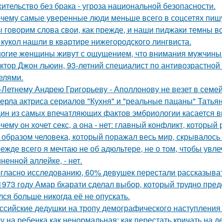
ительство без брака - угроза национальной безопасности.
чему самые уверенные люди меньше всего в соцсетях пиш
 говорим слова свои, как прежде, и наши пиджаки темны вс
 кукол нашли в квартире нижегородского лингвиста.
огие жeнщины живут с ощущением, что внимания мужчины 
ктор Джон льюин, 93-летний специалист по антивозрастной 
елями.
-Летнему Андрею Григорьеву - Аполлонову не везет в семе
ерла актриса сериалов "Кухня" и "реальные пацаны" Татьян
ин из самых впечатляющих фактов эмбриологии касается в
чему он хочет секс, а она - нет: главный конфликт, которы
 образом человека, который поражал весь мир, скрывалось 
ежде всего я мечтаю не об адюльтере, не о том, чтобы увле
ненной аллейке, - нет.
гласно исследованию, 60% девушек перестали рассказыват
1973 году Амар бхарати сделал выбор, который трудно пред
лся больше никогда её не опускать.
ссийские дедушки на тропу демографического наступления
у на ребенка как ненормальная: как перестать кричать на де