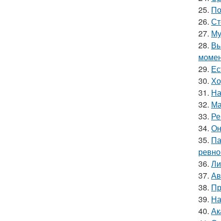
25.
По
26.
Ст
27.
Му
28.
Вы
момен
29.
Ес
30.
Хо
31.
На
32.
Ма
33.
Ре
34.
Он
35.
Па
ревно
36.
Ли
37.
Ав
38.
Пр
39.
На
40.
Ак