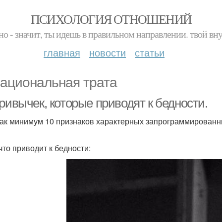
ПСИХОЛОГИЯ ОТНОШЕНИЙ
но - значит, ты идешь в правильном направлении. твой вн
главная
новости
статьи
ациональная трата
ривычек, которые приводят к бедности.
как минимум 10 признаков характерных запрограммированн
что приводит к бедности: