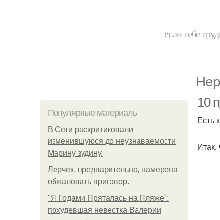
если тебе труд
Нер
10 п
Популярные материалы
Есть 
В Сети раскритиковали
изменившуюся до неузнаваемости
Итак, 
Марину зудину.
Лерчек, предварительно, намерена
обжаловать приговор.
"Я Годами Пряталась на Пляже":
похудевшая невестка Валерии