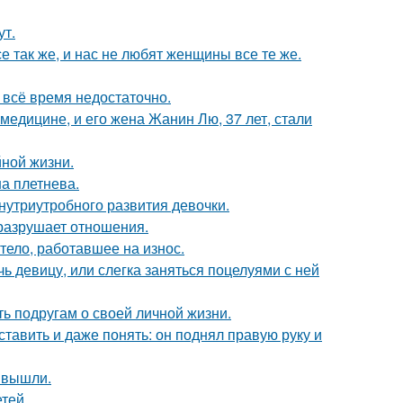
ут.
е так же, и нас не любят женщины все те же.
всё время недостаточно.
медицине, и его жена Жанин Лю, 37 лет, стали
йной жизни.
а плетнева.
нутриутробного развития девочки.
й разрушает отношения.
тело, работавшее на износ.
чь девицу, или слегка заняться поцелуями с ней
ь подругам о своей личной жизни.
ставить и даже понять: он поднял правую руку и
 вышли.
тей.