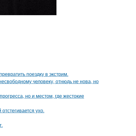
превратить поездку в экстрим.
есвободному человеку, отнюдь не нова, но
рогресса, но и местом, где жестокие
 отстегивается ухо.
т.