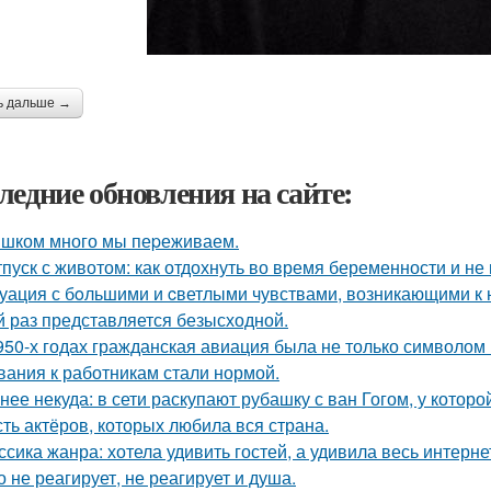
ь дальше →
ледние обновления на сайте:
шком много мы пеpеживаем.
тпуск с животом: как отдохнуть во время беременности и не 
уация с бoльшими и cветлыми чувствами, возникающими к н
й раз представляется безысходной.
950-х годах гражданская авиация была не только символом п
вания к работникам стали нормой.
нее некуда: в сети раскупают рубашку с ван Гогом, у которой
ть актёров, которых любила вся страна.
ссика жанра: хотела удивить гостей, а удивила весь интерне
о не реагирует, не реагирует и душа.