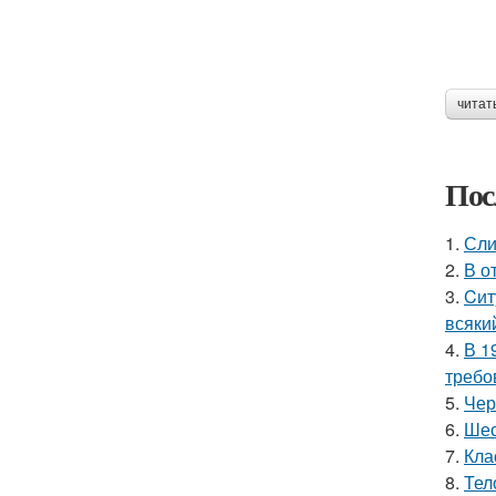
читат
Пос
1.
Сли
2.
В о
3.
Cит
всяки
4.
В 1
требо
5.
Чер
6.
Шес
7.
Кла
8.
Тел