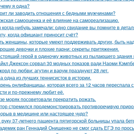
чему я одна?
оит ли заводить отношения с бедными мужчинами?
жская самооценка и её влияние на самореализацию.
 когда-нибудь замечали: одно свидание вы помните в деталя
ту, когда официант приносит счёт?
ть женщины, которые умеют поддерживать других, быть н
рошие девочки и плохие парни: секреты притяжения.
стоящий герой в одиночку животных из пылающего здания 
йкл Джексон сорвал 30 модных показов ради Наоми Кэмпбе
корд по любви: агутин и варум празднуют 28 лет.
а одна из лучших теннисисток в истории.
рень онлифанщицы, которая всего за 12 часов переспала с
сти и по-прежнему любит её.
зе моряк посоветовали прекратить рожать.
тор стремился продемонстрировать противоречивую приро
орыв в медицине или настоящее чудо?
 руку 37-летнего пациента пятигорской больницы упала бет
адемик ран Геннадий Онищенко не смог сдать ЕГЭ по прос