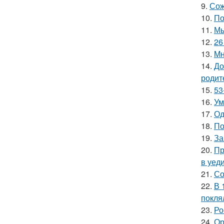
9.
Сож
10.
По
11.
Мы
12.
26
13.
Mн
14.
До
родит
15.
53
16.
Ум
17.
Од
18.
По
19.
За
20.
Пр
в уеди
21.
Со
22.
В 
покля
23.
Ро
24.
Ор