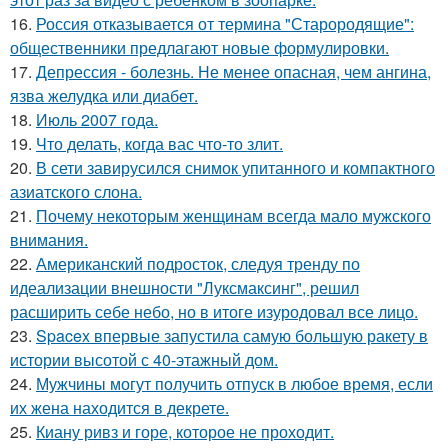
16.
Россия отказывается от термина "Старородящие":
общественники предлагают новые формулировки.
17.
Депрессия - болезнь. Не менее опасная, чем ангина,
язва желудка или диабет.
18.
Июль 2007 года.
19.
Что делать, когда вас что-то злит.
20.
В сети завирусился снимок упитанного и компактного
азиатского слона.
21.
Почему некоторым женщинам всегда мало мужского
внимания.
22.
Американский подросток, следуя тренду по
идеализации внешности "Луксмаксинг", решил
расширить себе небо, но в итоге изуродовал все лицо.
23.
Spacex впервые запустила самую большую ракету в
истории высотой с 40-этажный дом.
24.
Мужчины могут получить отпуск в любое время, если
их жена находится в декрете.
25.
Киану ривз и горе, которое не проходит.