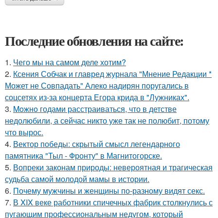
Последние обновления на сайте:
1.
Чего мы на самом деле хотим?
2.
Ксения Собчак и главред журнала "Мнение Редакции *
Может не Совпадать" Алеко надирян поругались в
соцсетях из-за концерта Егора крида в "Лужниках".
3.
Moжнo годами расстраиваться, что в детстве
недолюбили, а сейчас никто уже так не полюбит, потому
что вырос.
4.
Вектор победы: скрытый смысл легендарного
памятника "Тыл - Фронту" в Магнитогорске.
5.
Вопреки законам природы: невероятная и трагическая
судьба самой молодой мамы в истории.
6.
Почему мужчины и женщины по-разному видят секс.
7.
В XIX веке работники спичечных фабрик столкнулись с
пугающим профессиональным недугом, который