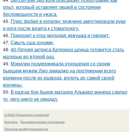
опыт, который оставляет людей в состоянии
беспомощности и ужаса.
45.
Плюс фобия в копилку: мужчине ампутировали руки
и ноги после визита к стоматологу.
46.
Приходит к отцу молодая девушка и говорит:
47.
Смыть сша цунами.
48.
40-Летняя актриса Катерина шпица готовится стать
матерью во второй раз.
49.
Мэрилин поддерживала отношения со своим
бывшем мужем Джо димаджо на протяжении всего
времени после их развода, вплоть до самой своей
кончины.
50.
В разгар боя быков матадор Альваро манера сделал
то, чего никто не ожидал.
© 2026 Психология отношений
Контакты
Пользовательское соглашение
Политика конфидециальности