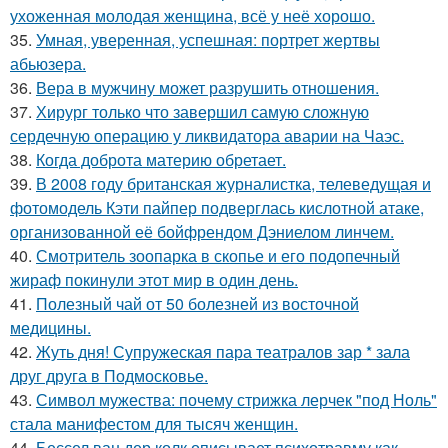
ухоженная молодая женщина, всё у неё хорошо.
35.
Умная, уверенная, успешная: портрет жертвы
абьюзера.
36.
Вера в мужчину может разрушить отношения.
37.
Хирург только что завершил самую сложную
сердечную операцию у ликвидатора аварии на Чаэс.
38.
Когда доброта материю обретает.
39.
В 2008 году британская журналистка, телеведущая и
фотомодель Кэти пайпер подверглась кислотной атаке,
организованной её бойфрендом Дэниелом линчем.
40.
Смотритель зоопарка в скопье и его подопечный
жираф покинули этот мир в один день.
41.
Полезный чай от 50 болезней из восточной
медицины.
42.
Жуть дня! Супружеская пара театралов зар * зала
друг друга в Подмосковье.
43.
Символ мужества: почему стрижка лерчек "под Ноль"
стала манифестом для тысяч женщин.
44.
Бессел ван дер колк описывает психотравму как