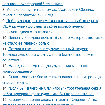
называли "Фосфорной Челюстью".
8.
Моника беллуччи на съёмках "Астерикс и Обеликс:
Миссия Клеопатра", 2002 год.
9.
Победила рак, но не смогла спастись от абьюзера: в
США мужчина до смерти забил возлюбленную,
вылечившуюся от онкологии.
10.
Вивьен ли родила дочь в 19 лет, но материнство так и
не стало её главной ролью.
11.
Поэзия в камне: почему чувственный шедевр
Теодора лундберга стал главным бьюти - трендом в
соцсетях!
12.
Народные средства для улучшения мозгового
кровообращения.
13.
Эмпат говорит "Хватит": как эмоциональная граница
спасает жизнь.
14.
"Если бы Ничего не Случилось" - трогательная серия
работ турецкого фотохудожника Альпера есилташа.
15.
Карину каспарянц снова пытаются "Отменить" - на
этот раз за видео с ребёнком в зоопарке.