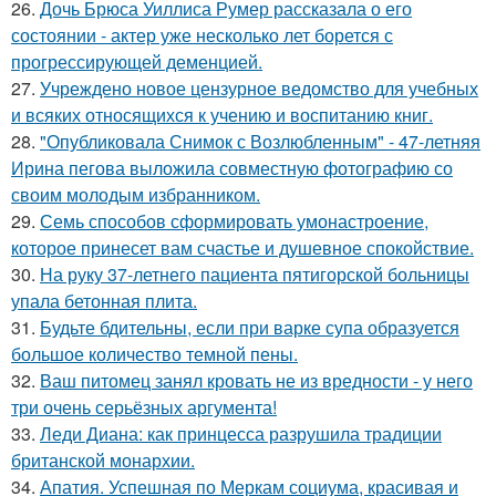
26.
Дочь Брюса Уиллиса Румер рассказала о его
состоянии - актер уже несколько лет борется с
прогрессирующей деменцией.
27.
Учреждено новое цензурное ведомство для учебных
и всяких относящихся к учению и воспитанию книг.
28.
"Опубликовала Снимок с Возлюбленным" - 47-летняя
Ирина пегова выложила совместную фотографию со
своим молодым избранником.
29.
Семь способов сформировать умонастроение,
которое принесет вам счастье и душевное спокойствие.
30.
На руку 37-летнего пациента пятигорской больницы
упала бетонная плита.
31.
Будьте бдительны, если при варке супа образуется
большое количество темной пены.
32.
Ваш питомец занял кровать не из вредности - у него
три очень серьёзных аргумента!
33.
Леди Диана: как принцесса разрушила традиции
британской монархии.
34.
Апатия. Успешная по Меркам социума, красивая и