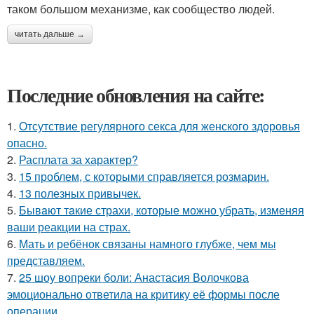
таком большом механизме, как сообщество людей.
читать дальше →
Последние обновления на сайте:
1.
Отсутствие регулярного секса для женского здоровья
опасно.
2.
Расплата за характер?
3.
15 проблем, с которыми справляется розмарин.
4.
13 полезных привычек.
5.
Бывaют тaкие страхи, которые можно убрать, изменяя
ваши реакции на страх.
6.
Мать и ребёнок связаны намного глубже, чем мы
представляем.
7.
25 шоу вопреки боли: Анастасия Волочкова
эмоционально ответила на критику её формы после
операции.