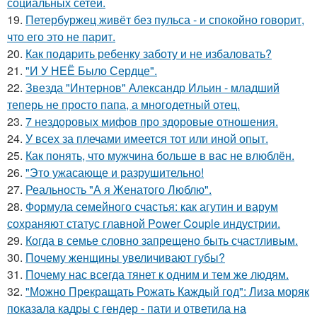
социальных сетей.
19.
Петербуржец живёт без пульса - и спокойно говорит,
что его это не парит.
20.
Как подapить ребенку заботу и не избаловать?
21.
"И У НЕЁ Было Сердце".
22.
Звезда "Интернов" Александр Ильин - младший
теперь не просто папа, а многодетный отец.
23.
7 нездоровых мифов про здоровые отношения.
24.
У всех за плечами имеется тот или иной опыт.
25.
Как понять, что мужчина больше в вас не влюблён.
26.
"Это ужасающе и разрушительно!
27.
Реальность "А я Женатого Люблю".
28.
Формула семейного счастья: как агутин и варум
сохраняют статус главной Power Couple индустрии.
29.
Когда в семье словно запрещено быть счастливым.
30.
Почему женщины увеличивают губы?
31.
Почему нас всегда тянет к одним и тем же людям.
32.
"Можно Прекращать Рожать Каждый год": Лиза моряк
показала кадры с гендер - пати и ответила на