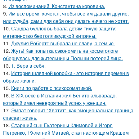
8.
Из воспоминаний. Константина коровина.
9.
Им все время хочется, чтобы все им давали другие,
или судьба, сами для себя они делать ничего не хотят.
10.
Сандра буллок выбрала детям тихую защиту:
материнство без голливудской витрины.
11.
Джулия Робертс выбрала не славу, а семью.
12.
Жуть! Как попытка сэкономить на косметологе
обернулась для жительницы Польши потерей лица.
13.
1. Bеpa в себя.
14.
История шляпной коробки - это история перемен в
образе жизни.
15.
Книги по работе с психосоматикой.
16.
В XIX веке в Испании жил Бенито альварадо,
который имел невероятный успех у женщин.
17.
Эмпат говорит "Хватит": как эмоциональная граница
спасает жизнь.
18.
Старший сын Екатерины Климовой и Игоря
Петренко, 19-летний Матвей, стал настоящим Крашем