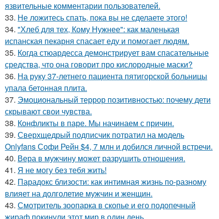
язвительные комментарии пользователей.
33.
Не ложитесь спать, пока вы не сделаете этого!
34.
"Хлеб для тех, Кому Нужнее": как маленькая
испанская пекарня спасает еду и помогает людям.
35.
Когда стюардесса демонстрирует вам спасательные
средства, что она говорит про кислородные маски?
36.
На руку 37-летнего пациента пятигорской больницы
упала бетонная плита.
37.
Эмоциональный террор позитивностью: почему дети
скрывают свои чувства.
38.
Конфликты в паре. Мы начинаем с причин.
39.
Сверхщедрый подписчик потратил на модель
Onlyfans Софи Рейн $4, 7 млн и добился личной встречи.
40.
Вера в мужчину может разрушить отношения.
41.
Я не могу без тебя жить!
42.
Парадокс близости: как интимная жизнь по-разному
влияет на долголетие мужчин и женщин.
43.
Смотритель зоопарка в скопье и его подопечный
жираф покинули этот мир в один день.