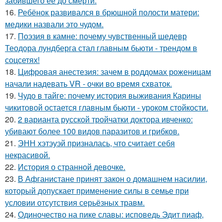
забившего ее до смерти.
16.
Ребёнок развивался в брюшной полости матери:
медики назвали это чудом.
17.
Поэзия в камне: почему чувственный шедевр
Теодора лундберга стал главным бьюти - трендом в
соцсетях!
18.
Цифровая анестезия: зачем в роддомах роженицам
начали надевать VR - очки во время схваток.
19.
Чудо в тайге: почему история выживания Карины
чикитовой остается главным бьюти - уроком стойкости.
20.
2 варианта русской тройчатки доктора ивченко:
убивают более 100 видов паразитов и грибков.
21.
ЭНН хэтэуэй призналась, что считает себя
некрасивой.
22.
История о странной девочке.
23.
В Афганистане принят закон о домашнем насилии,
который допускает применение силы в семье при
условии отсутствия серьёзных травм.
24.
Одиночество на пике славы: исповедь Эдит пиаф,