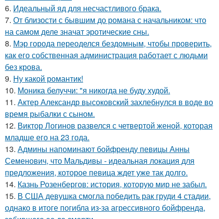
6.
Идеальный яд для несчастливого брака.
7.
От близости с бывшим до романа с начальником: что
на самом деле значат эротические сны.
8.
Мэр города переоделся бездомным, чтобы проверить,
как его собственная администрация работает с людьми
без крова.
9.
Ну какой романтик!
10.
Моника белуччи: "я никогда не буду худой.
11.
Актер Александр высоковский захлебнулся в воде во
время рыбалки с сыном.
12.
Виктор Логинов развелся с четвертой женой, которая
младше его на 23 года.
13.
Админы напоминают бойфренду певицы Анны
Семенович, что Мальдивы - идеальная локация для
предложения, которое певица ждет уже так долго.
14.
Казнь Розенбергов: история, которую мир не забыл.
15.
В США девушка смогла победить рак груди 4 стадии,
однако в итоге погибла из-за агрессивного бойфренда,