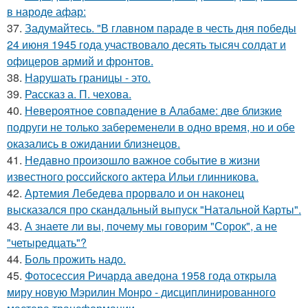
в народе афар:
37.
Задумайтесь. "В главном параде в честь дня победы
24 июня 1945 года участвовало десять тысяч солдат и
офицеров армий и фронтов.
38.
Нарушать границы - это.
39.
Рассказ а. П. чехова.
40.
Невероятное совпадение в Алабаме: две близкие
подруги не только забеременели в одно время, но и обе
оказались в ожидании близнецов.
41.
Недавно произошло важное событие в жизни
известного российского актера Ильи глинникова.
42.
Артемия Лебедева прорвало и он наконец
высказался про скандальный выпуск "Натальной Карты".
43.
А знаете ли вы, почему мы говорим "Сорок", а не
"четыредцать"?
44.
Боль прожить надо.
45.
Фотосессия Ричарда аведона 1958 года открыла
миру новую Мэрилин Монро - дисциплинированного