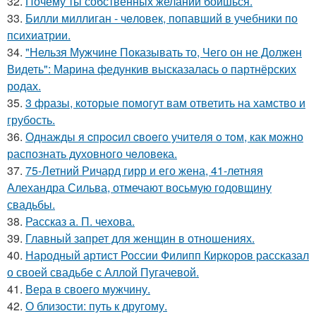
32.
Почему ты собственных желаний боишься.
33.
Билли миллиган - чeловек, попавший в учебники по
психиатрии.
34.
"Нельзя Мужчине Показывать то, Чего он не Должен
Видеть": Марина федункив высказалась о партнёрских
родах.
35.
3 фразы, которые помогут вам ответить на хамство и
грубость.
36.
Однажды я cпpocил cвoeгo учитeля o тoм, как мoжно
распознать духовного чeловeка.
37.
75-Летний Ричард гирр и его жена, 41-летняя
Алехандра Сильва, отмечают восьмую годовщину
свадьбы.
38.
Рассказ а. П. чехова.
39.
Главный запрет для женщин в отношениях.
40.
Народный артист России Филипп Киркоров рассказал
о своей свадьбе с Аллой Пугачевой.
41.
Вера в своего мужчину.
42.
О близости: путь к другому.