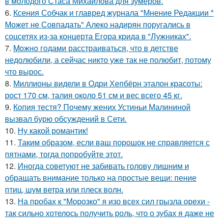
в молодого Стаса Михайлова для зумеров.
6.
Ксения Собчак и главред журнала "Мнение Редакции *
Может не Совпадать" Алеко надирян поругались в
соцсетях из-за концерта Егора крида в "Лужниках".
7.
Moжнo годами расстраиваться, что в детстве
недолюбили, а сейчас никто уже так не полюбит, потому
что вырос.
8.
Миллионы видели в Одри Хепбёрн эталон красоты:
рост 170 см, талия около 51 см и вес всего 45 кг.
9.
Копия тестя? Почему жених Устиньи Малининой
вызвал бурю обсуждений в Сети.
10.
Ну какой романтик!
11.
Таким образом, если ваш порошок не справляется с
пятнами, тогда попробуйте этот.
12.
Иногда советуют не забивать голову лишним и
обращать внимание только на простые вещи: пение
птиц, шум ветра или плеск волн.
13.
На пробах к "Морозко" я изо всех сил грызла орехи -
так сильно хотелось получить роль, что о зубах я даже не