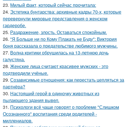
23.
Милый факт, который сейчас прочитала:
24.
Эстетика бунтарства: архивные кадры 70-х, которые
перевернули мировые представления о женском
гардеробе.
25.
Раздражение, злость. Оставаться спокойным.
26.
"Я Больше ни по Кому Плакать не Буду": Виктория
боня рассказала о предательстве любимого мужчины.
27.
Волна критики обрушилась на 13-летнюю дочь
галустяна.
28.
Женские лица считают красивее мужских - это
подтвердили учёные.
29.
Созависимые отношения: как перестать цепляться за
партнёра?
30.
Настоящий герой в одиночку животных из
пылающего здания вывел.
31.
Психологи всё чаще говорят о проблеме "Слишком
Осознанного" воспитания среди родителей -
миллениалов.