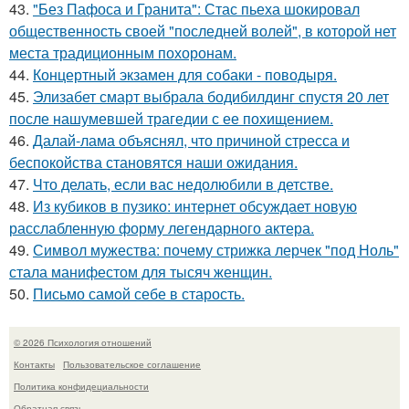
43.
"Без Пафоса и Гранита": Стас пьеха шокировал
общественность своей "последней волей", в которой нет
места традиционным похоронам.
44.
Концертный экзамен для собаки - поводыря.
45.
Элизабет смарт выбрала бодибилдинг спустя 20 лет
после нашумевшей трагедии с ее похищением.
46.
Далай-лама объяснял, что причиной стресса и
беспокойства становятся наши ожидания.
47.
Что делать, если вас недолюбили в детстве.
48.
Из кубиков в пузико: интернет обсуждает новую
расслабленную форму легендарного актера.
49.
Символ мужества: почему стрижка лерчек "под Ноль"
стала манифестом для тысяч женщин.
50.
Письмо самoй себе в старость.
© 2026 Психология отношений
Контакты
Пользовательское соглашение
Политика конфидециальности
Обратная связь