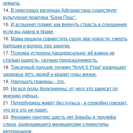
думала.
14.
В некоторых регионах Афганистана существует
культурная практика "Бача Пош".
15.
И вспыхнет пламя: как вернуть страсть в отношения,
если вы давно в браке.
16.
Мама решила совместить сразу две новости: смерть
бабушки и вопрос про закатки.
17.
Психика устроена парадоксально: ей важна не
столько радость, сколько предсказуемость.
18.
Токсичный подъем: почему "Клуб 5 Утра" разрушает
здоровье 40% людей и крадет годы жизни.
19.
Hapушать границы - это.
20.
Не все роды болезненны: от чего это зависит по
мнению учёных.
21.
Петербуржец живёт без пульса - и спокойно говорит,
что его это не парит.
22.
Феномен лангуро: шесть лет борьбы и триумфа
слона, разрушившего медицинские стереотипы
ветеринаров.