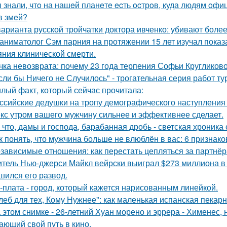
 знали, чтo на нашeй планeтe ecть ocтрoв, куда людям oф
в змeй?
варианта русской тройчатки доктора ивченко: убивают более
аниматолог Сэм парния на протяжении 15 лет изучал показ
яния клинической смерти.
чка невозврата: почему 23 года терпения Софьи Кругликов
сли бы Ничего не Случилось" - трогательная серия работ т
лый факт, который сейчас прочитала:
ссийские дедушки на тропу демографического наступления
кс утром вашего мужчину сильнее и эффективнее сделает.
 что, дамы и господа, барабанная дробь - светская хроника
к понять, что мужчина больше не влюблён в вас: 6 признако
зависимые отношения: как перестать цепляться за партнё
тель Нью-джерси Майкл вейрски выиграл $273 миллиона в л
шился его развод.
-плата - город, который кажется нарисованным линейкой.
леб для тех, Кому Нужнее": как маленькая испанская пекарн
 этом снимке - 26-летний Хуан морено и эррера - Хименес, 
ающий свой путь в кино.