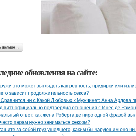
ь дальше →
ледние обновления на сайте:
pужи это может выглядеть как ревность, придирки или изли
чего зависит продолжительность секса?
 Сравнится ни с Какой Любовью к Мужчине": Анна Ардова пр
д питт официально подтвердил отношения с Инес де Рамон
иальный ответ: как жена Роберта де ниро одной фразой выл
 часто парам нужно заниматься сексом?
тащите за собой груз ушедшего, каким бы чарующим оно ни 