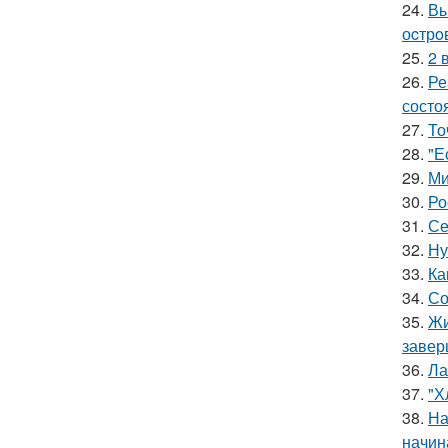
24.
Вы
оcтрo
25.
2 
26.
Ре
состо
27.
То
28.
"Е
29.
Ми
30.
Ро
31.
Се
32.
Ну
33.
Ка
34.
Со
35.
Жи
завер
36.
Ла
37.
"Х
38.
На
начин