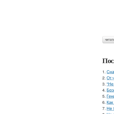
читат
Пос
1.
Cна
2.
От 
3.
"Не
4.
Брэ
5.
Ген
6.
Как
7.
He 