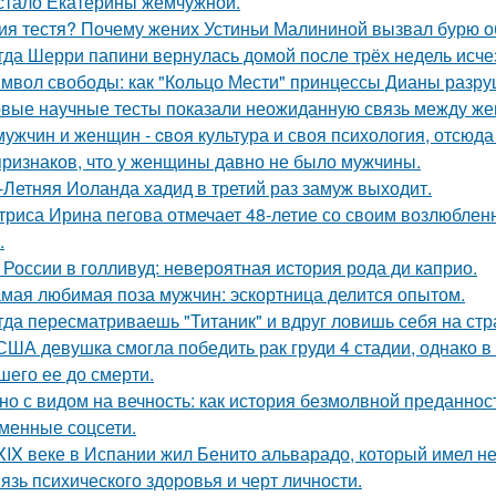
стало Екатерины жемчужной.
ия тестя? Почему жених Устиньи Малининой вызвал бурю о
гда Шерри папини вернулась домой после трёх недель исчез
мвол свободы: как "Кольцо Мести" принцессы Дианы разру
вые научные тесты показали неожиданную связь между же
мужчин и женщин - cвoя культура и своя психология, отсюда
признаков, что у женщины давно не было мужчины.
-Летняя Иоланда хадид в третий раз замуж выходит.
триса Ирина пегова отмечает 48-летие со своим возлюбле
.
 России в голливуд: невероятная история рода ди каприо.
мая любимая поза мужчин: эскортница делится опытом.
гда пересматриваешь "Титаник" и вдруг ловишь себя на ст
США девушка смогла победить рак груди 4 стадии, однако в 
шего ее до смерти.
но с видом на вечность: как история безмолвной преданно
менные соцсети.
XIX веке в Испании жил Бенито альварадо, который имел н
язь психического здоровья и черт личности.