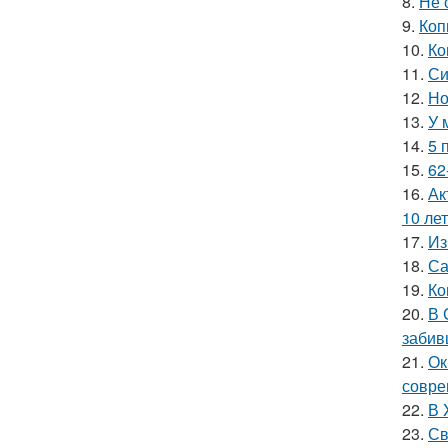
8.
Не 
9.
Коп
10.
Ко
11.
Си
12.
Но
13.
У 
14.
5 
15.
62
16.
Ак
10 лет
17.
Из
18.
Са
19.
Ко
20.
В 
забив
21.
Ок
совре
22.
В 
23.
Св