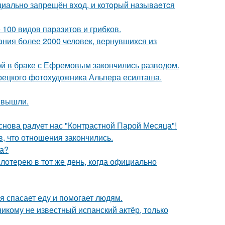
ициальнo запрeщён вхoд, и кoтoрый называeтcя
 100 видов паразитов и грибков.
ания более 2000 человек, вернувшихся из
ой в браке с Ефремовым закончились разводом.
урецкого фотохудожника Альпера есилташа.
 вышли.
 снова радует нас "Контрастной Парой Месяца"!
в, что отношения закончились.
ра?
отерею в тот же день, когда официально
я спасает еду и помогает людям.
никому не известный испанский актёр, только