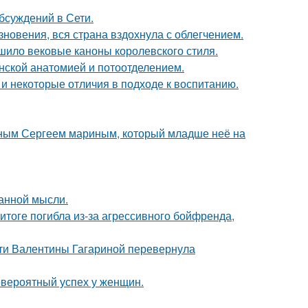
бсуждений в Сети.
новения, вся страна вздохнула с облегчением.
шило вековые каноны королевского стиля.
нской анатомией и потоотделением.
 и некоторые отличия в подходе к воспитанию.
нным Сергеем мариным, который младше неё на
ранной мысли.
итоге погибла из-за агрессивного бойфренда,
сти Валентины Гагариной перевернула
евероятный успех у женщин.