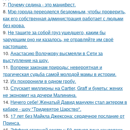
7.
Почему седина - это манифест.
8.
Мэр города переоделся бездомным, чтобы проверить,
как его собственная администрация работает с людьми
без крова.
9.
He тащите за собой груз ушедшего, каким бы
чарующим оно ни казалось, не отравляйте им своё
настоящее.
10.
Анастасию Волочкову высмеяли в Сети за
выступление на шоу.
11.
Вопреки законам природы: невероятная и
трагическая судьба самой молодой мамы в истории.
12.
Их похоронили в одном гробу.
13.
Спускает миллионы на Cartier, Graff и букеты: жених
не экономит на дочери Малинина.
14.
Ничего себе! Женатый Давид манукян стал актером в
кабаре - шоу "Тридевятое Царство".
15.
17 лет без Майкла Джексона: сердечное послание от
Принса.
16.
Эффект старшей сестры: 50-летняя тина канделаки