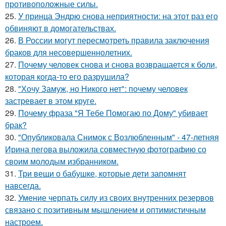
противоположные силы.
25.
У принца Эндрю снова неприятности: на этот раз его
обвиняют в домогательствах.
26.
В России могут пересмотреть правила заключения
браков для несовершеннолетних.
27.
Почему человек снова и снова возвращается к боли,
которая когда-то его разрушила?
28.
"Хочу Замуж, но Никого нет": почему человек
застревает в этом круге.
29.
Почему фраза "Я Тебе Помогаю по Дому" убивает
брак?
30.
"Опубликовала Снимок с Возлюбленным" - 47-летняя
Ирина пегова выложила совместную фотографию со
своим молодым избранником.
31.
Три вещи о бабушке, которые дети запомнят
навсегда.
32.
Умение черпать силу из своих внутренних резервов
связано с позитивным мышлением и оптимистичным
настроем.