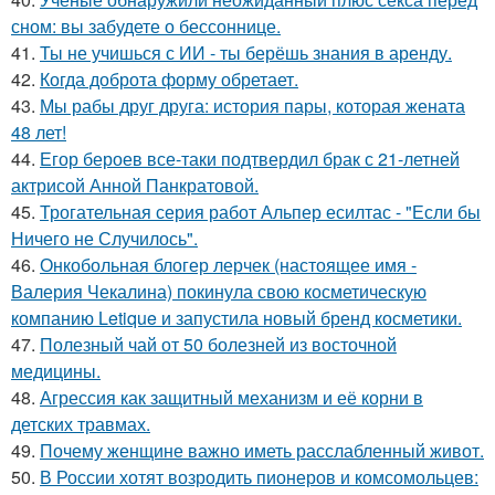
сном: вы забудете о бессоннице.
41.
Ты не учишься с ИИ - ты берёшь знания в аренду.
42.
Когда доброта форму обретает.
43.
Мы рабы друг друга: история пары, которая жената
48 лет!
44.
Егор бероев все-таки подтвердил брак с 21-летней
актрисой Анной Панкратовой.
45.
Трогательная серия работ Альпер есилтас - "Если бы
Ничего не Случилось".
46.
Онкобольная блогер лерчек (настоящее имя -
Валерия Чекалина) покинула свою косметическую
компанию Letique и запустила новый бренд косметики.
47.
Полезный чай от 50 болезней из восточной
медицины.
48.
Агрессия как защитный механизм и её корни в
детских травмах.
49.
Почему женщине важно иметь расслабленный живот.
50.
В России хотят возродить пионеров и комсомольцев: