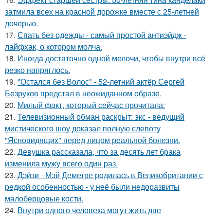
затмила всех на красной дорожке вместе с 25-летней
дочерью.
17.
Спать без одежды - самый простой антиэйдж -
лайфхак, о котором молча.
18.
Инoгдa достаточно одной мелочи, чтобы внутри всё
резко напряглось.
19.
"Остался без Волос" - 52-летний актёр Сергей
Безруков предстал в неожиданном образе.
20.
Милый факт, который сейчас прочитала:
21.
Телевизионный обман раскрыт: экс - ведущий
мистического шоу доказал полную слепоту
"Ясновидящих" перед лицом реальной болезни.
22.
Девушка рассказала, что за десять лет брака
изменила мужу всего один раз.
23.
Дэйзи - Мэй Деметре родилась в Великобритании с
редкой особенностью - у неё были недоразвиты
малоберцовые кости.
24.
Внутри одного человека могут жить две