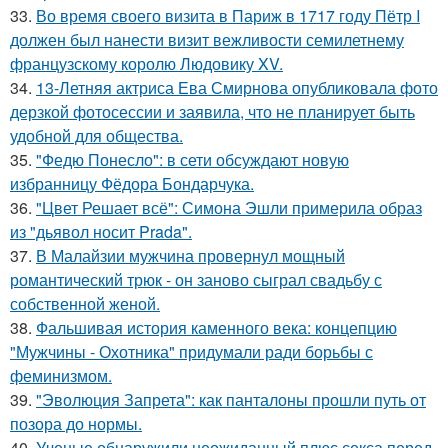
33.
Во время своего визита в Париж в 1717 году Пётр I
должен был нанести визит вежливости семилетнему
французскому королю Людовику XV.
34.
13-Летняя актриса Ева Смирнова опубликовала фото
дерзкой фотосессии и заявила, что не планирует быть
удобной для общества.
35.
"Федю Понесло": в сети обсуждают новую
избранницу Фёдора Бондарчука.
36.
"Цвет Решает всё": Симона Эшли примерила образ
из "дьявол носит Prada".
37.
В Малайзии мужчина провернул мощный
романтический трюк - он заново сыграл свадьбу с
собственной женой.
38.
Фальшивая история каменного века: концепцию
"Мужчины - Охотника" придумали ради борьбы с
феминизмом.
39.
"Эволюция Запрета": как панталоны прошли путь от
позора до нормы.
40.
Ученые обнаружили неожиданный плюс секса перед