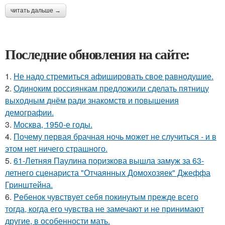
читать дальше →
Последние обновления на сайте:
1.
Hе надо стремиться афишировать свое равнодушие.
2.
Одиноким россиянкам предложили сделать пятницу
выходным днём ради знакомств и повышения
демографии.
3.
Москва, 1950-е годы.
4.
Почему первая брачная ночь может не случиться - и в
этом нет ничего страшного.
5.
61-Летняя Паулина поризкова вышла замуж за 63-
летнего сценариста "Отчаянных Домохозяек" Джеффа
Гринштейна.
6.
Peбенок чувствует себя покинутым прежде всего
тогда, когда его чувства не замечают и не принимают
другие, в особенности мать.