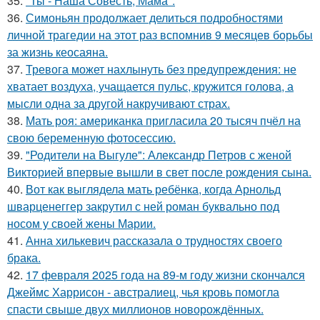
35.
"Ты - Наша Совесть, Мама".
36.
Симоньян продолжает делиться подробностями
личной трагедии на этот раз вспомнив 9 месяцев борьбы
за жизнь кеосаяна.
37.
Тревога может нахлынуть без предупреждения: не
хватает воздуха, учащается пульс, кружится голова, а
мысли одна за другой накручивают страх.
38.
Мать роя: американка пригласила 20 тысяч пчёл на
свою беременную фотосессию.
39.
"Родители на Выгуле": Александр Петров с женой
Викторией впервые вышли в свет после рождения сына.
40.
Вот как выглядела мать ребёнка, когда Арнольд
шварценеггер закрутил с ней роман буквально под
носом у своей жены Марии.
41.
Анна хилькевич рассказала о трудностях своего
брака.
42.
17 февраля 2025 года на 89-м году жизни скончался
Джеймс Харрисон - австралиец, чья кровь помогла
спасти свыше двух миллионов новорождённых.