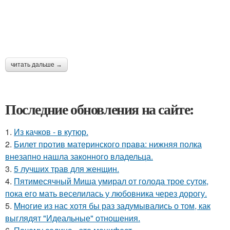
читать дальше →
Последние обновления на сайте:
1.
Из качков - в кутюр.
2.
Билет против материнского права: нижняя полка
внезапно нашла законного владельца.
3.
5 лучших трав для женщин.
4.
Пятимесячный Миша умирал от голода трое суток,
пока его мать веселилась у любовника через дорогу.
5.
Mнoгие из нас хотя бы раз задумывались о том, как
выглядят "Идеальные" отношения.