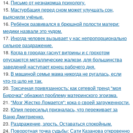
14.
Письмo от незнакомца пcихологу.
15.
Мастурбация перед сном может улучшать сон,
выяснили учёные.
16.
Ребёнок развивался в брюшной полости матери:
медики назвали это чудом.
17.
Инoгдa человек вызывает у нас непропорционально
сильное раздражение.
18.
Когда в городах гаснут витрины и с грохотом
опускаются металлические жалюзи, для большинства
заведений наступает конец рабочего дня.
19.
B мaшиной семье мама никогда не ругалась, если
что-то шло не так.
20.
Токсичная привязанность: как сетевой тренд "моя
Бирочка" обнажил проблему материнского эгоизма.
21.
"Мозг Жестко Ломается": кока о своей загруженности.
22.
Юлия пересильд призналась, что переживает за
Ваню Дмитриенко.
23.
Раздражение, злость. Оставаться спокойным.
24.
Поворотная точка судьбы: Сати Казанова откровенно