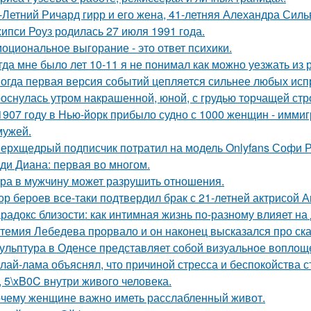
-Летний Ричард гирр и его жена, 41-летняя Алехандра Сил
ипси Роуз родилась 27 июля 1991 года.
оциональное выгорание - это ответ психики.
гда мне было лет 10-11 я не понимал как можно уезжать из р
огда первая версия событий цепляется сильнее любых исп
оснулась утром накрашенной, юной, с грудью торчащей строг
1907 году в Нью-йорк прибыло судно с 1000 женщин - иммиг
мужей.
ерхщедрый подписчик потратил на модель Onlyfans Софи Ре
ди Диана: первая во многом.
ра в мужчину может разрушить отношения.
ор бероев все-таки подтвердил брак с 21-летней актрисой 
радокс близости: как интимная жизнь по-разному влияет на
темия Лебедева прорвало и он наконец высказался про ск
ульптура в Оденсе представляет собой визуальное воплоще
лай-лама объяснял, что причиной стресса и беспокойства 
, 5\xB0C внутри живого человека.
чему женщине важно иметь расслабленный живот.