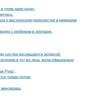
в тупик даже науку.
ряглось.
ала о мистическом пророчестве в немецком
 видео с ребёнком в зоопарке.
о сих пор восхищаются актрисой.
отерею в тот же день, когда официально
я Рука".
тся только потом.
и минздрава.