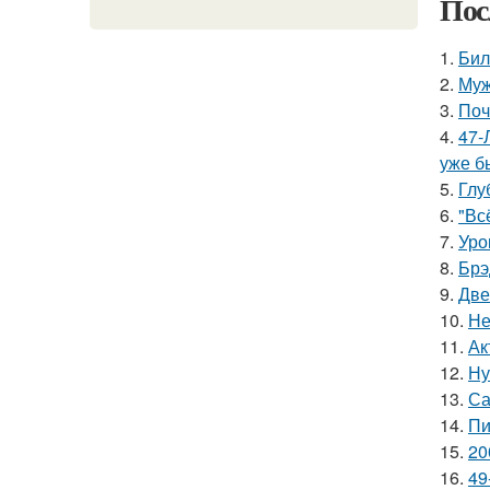
Пос
1.
Бил
2.
Муж
3.
Поч
4.
47-
уже б
5.
Глу
6.
"Вс
7.
Уро
8.
Брэ
9.
Две
10.
Не
11.
Ак
12.
Ну
13.
Са
14.
Пи
15.
20
16.
49