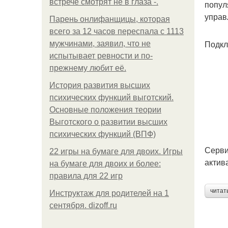
встрече смотрят не в глаза -.
попул
управ
Парень онлифанщицы, которая
всего за 12 часов переспала с 1113
Подк
мужчинами, заявил, что не
испытывает ревности и по-
прежнему любит её.
История развития высших
психических функций выготский.
Основные положения теории
Выготского о развитии высших
психических функций (ВПФ)
Серви
22 игры на бумаге для двоих. Игры
актив
на бумаге для двоих и более:
правила для 22 игр
читат
Инструктаж для родителей на 1
сентября. dizoff.ru