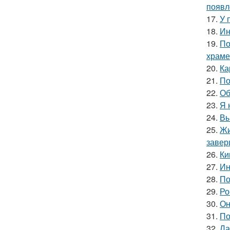
появл
17.
У 
18.
Ин
19.
По
храме
20.
Ка
21.
По
22.
Об
23.
Я 
24.
Вы
25.
Жи
завер
26.
Ки
27.
Ин
28.
По
29.
Ро
30.
Он
31.
По
32.
Ла