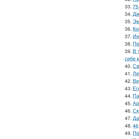
33.
75
34.
Дж
35.
Эм
36.
Ко
37.
Ин
38.
Пр
39.
В 
себе 
40.
Св
41.
Ле
42.
Ве
43.
Ег
44.
Па
45.
Ар
46.
Ск
47.
Да
48.
46
49.
По