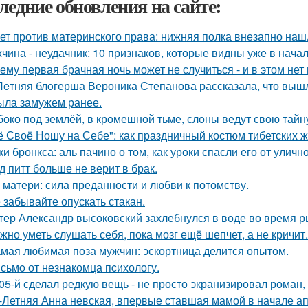
ледние обновления на сайте:
ет против материнского права: нижняя полка внезапно наш
чина - неудачник: 10 признаков, которые видны уже в нача
ему первая брачная ночь может не случиться - и в этом нет
Лeтняя блoгерша Вероника Степанова рассказала, что вышл
ыла замужем ранее.
боко под землёй, в кромешной тьме, слоны ведут свою тайн
ё Своё Ношу на Себе": как праздничный костюм тибетских 
ки бронкса: аль пачино о том, как уроки спасли его от уличн
д питт больше не верит в брак.
 матери: сила преданности и любви к потомству.
 забывайте опускать стакан.
тер Александр высоковский захлебнулся в воде во время р
жно уметь слушать себя, пока мозг ещё шепчет, а не кричит.
мая любимая поза мужчин: эскортница делится опытом.
сьмo от незнакомца пcихологу.
05-й сделал редкую вещь - не просто экранизировал роман,
-Летняя Анна невская, впервые ставшая мамой в начале апр