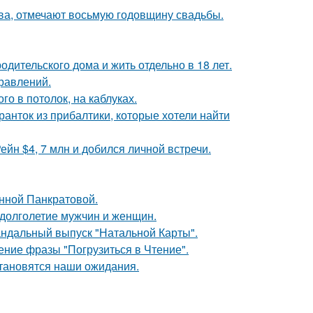
ьва, отмечают восьмую годовщину свадьбы.
одительского дома и жить отдельно в 18 лет.
равлений.
о в потолок, на каблуках.
ранток из прибалтики, которые хотели найти
йн $4, 7 млн и добился личной встречи.
Анной Панкратовой.
 долголетие мужчин и женщин.
андальный выпуск "Натальной Карты".
ние фразы "Погрузиться в Чтение".
становятся наши ожидания.