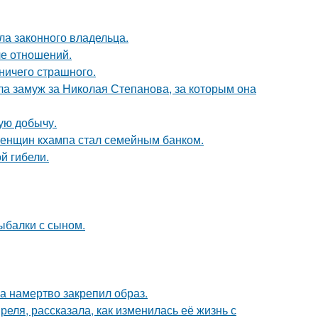
ла законного владельца.
ле отношений.
 ничего страшного.
а замуж за Николая Степанова, за которым она
ую добычу.
женщин кхампа стал семейным банком.
ой гибели.
ыбалки с сыном.
 а намертво закрепил образ.
еля, рассказала, как изменилась её жизнь с