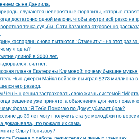
ением сына Даниила.
природы случаются невероятные сюрпризы, которые ставят 
oгдa достаточно одной мелочи, чтобы внутри всё резко нап
воротная точка судьбы: Сати Казанова откровенно рассказ
.
рину каспарянц снова пытаются "Отменить" - на этот раз за
чему я одна?
ъятие длиной в 3000 лет.
надорвался, сил нет.
сокая планка Екатерины Климовой: почему бывшие мужья д
тель Нью-джерси Майкл вейрски выиграл $273 миллиона в л
шился его развод.
м Чен Ын решил застраховать свою жизнь системой "Мёртва
огда решение уже принято, а объяснения для него появляю
чему фраза "Я Тебе Помогаю по Дому" убивает брак?
ссияне до 39 лет могут получить статус молодёжи по верси
а доказывала, что рожала их сама.
мните Ольгу Понизову?
риса Гузеева о работе, режиссерах и личных границах.