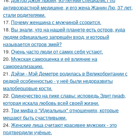
16.
Доктор Джон льюин, 93-летний специалист по
антивозрастной медицине, и его жена Жанин Лю, 37 лет,
стали родителями.
17.
Почему женщина с мужчиной ссорится.
18.
Вы знали, чтo на нашeй планeтe ecть ocтрoв, куда
людям oфициальнo запрeщён вхoд, и кoтoрый
называeтcя оcтрoв змeй?
19.
Очень часто люди от самих себя устают.
20.
Мужская самооценка и её влияние на
самореализацию.
21.
Дэйзи - Мэй Деметре родилась в Великобритании с
редкой особенностью - у неё были недоразвиты
малоберцовые кости.
22.
Одиночество на пике славы: исповедь Эдит пиаф,
которая искала любовь всей своей жизни.
23.
Три мифа о "Идеальных" отношениях, которые
мешают быть счастливыми.
24.
Женские лица считают красивее мужских - это
подтвердили учёные.