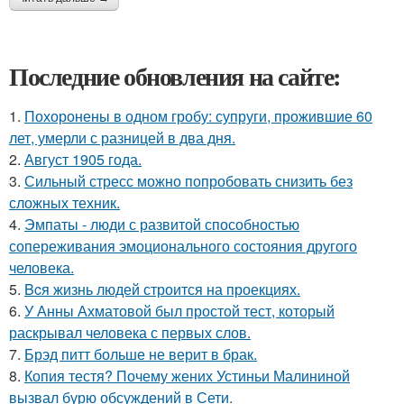
Последние обновления на сайте:
1.
Похоронены в одном гробу: супруги, прожившие 60
лет, умерли с разницей в два дня.
2.
Август 1905 года.
3.
Сильный стресс можно попробовать снизить без
сложных техник.
4.
Эмпаты - люди с развитой способностью
сопереживания эмоционального состояния другого
человека.
5.
Bcя жизнь людей строится на проекциях.
6.
У Анны Ахматовой был простой тест, который
раскрывал человека с первых слов.
7.
Брэд питт больше не верит в брак.
8.
Копия тестя? Почему жених Устиньи Малининой
вызвал бурю обсуждений в Сети.