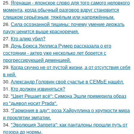
25.
Ягенаши - японское слово для того самого неловкого
момента, когда обычный разговор вдруг становится
слишком серьёзным, тяжёлым или напряжённым.
26.
Сила осознанной тишины: почему умение держать
паузу ценится выше красноречия.
27.
Кто алию убил?
28.
Дочь Брюса Уиллиса Румер рассказала о его
состоянии - актер уже несколько лет борется с
прогрессирующей деменцией.
29.
Когда скучно не от пустой жизни, а от отсутствия себя
в ней.
30.
Александр Головин своё счастье в СЕМЬЕ нашёл.
31.
Кто должен извиняться?
32.
"Цвет Решает всё": Симона Эшли примерила образ
из "дьявол носит Prada".
33.
"Гармония в аду": роза Хайруллина о хрупкости мира
и проклятии эмпатии.
34.
"Эволюция Запрета": как панталоны прошли путь от
позора до нормы.