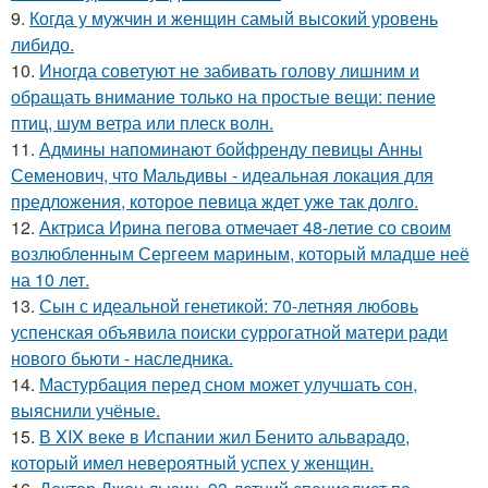
9.
Когда у мужчин и женщин самый высокий уровень
либидо.
10.
Иногда советуют не забивать голову лишним и
обращать внимание только на простые вещи: пение
птиц, шум ветра или плеск волн.
11.
Админы напоминают бойфренду певицы Анны
Семенович, что Мальдивы - идеальная локация для
предложения, которое певица ждет уже так долго.
12.
Актриса Ирина пегова отмечает 48-летие со своим
возлюбленным Сергеем мариным, который младше неё
на 10 лет.
13.
Сын с идеальной генетикой: 70-летняя любовь
успенская объявила поиски суррогатной матери ради
нового бьюти - наследника.
14.
Мастурбация перед сном может улучшать сон,
выяснили учёные.
15.
В XIX веке в Испании жил Бенито альварадо,
который имел невероятный успех у женщин.