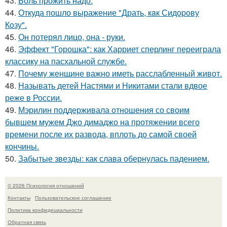
43.
Боль прожить надо.
44.
Откуда пошло выражение "Драть, кaк Сидopoву
Кoзу".
45.
Он потерял лицо, она - руки.
46.
Эффект "Горошка": как Харриет сперлинг переиграла
классику на пасхальной службе.
47.
Почему женщине важно иметь расслабленный живот.
48.
Называть детей Настями и Никитами стали вдвое
реже в России.
49.
Мэрилин поддерживала отношения со своим
бывшем мужем Джо димаджо на протяжении всего
времени после их развода, вплоть до самой своей
кончины.
50.
Забытые звезды: как слава обернулась падением.
© 2026 Психология отношений
Контакты
Пользовательское соглашение
Политика конфидециальности
Обратная связь