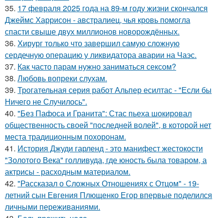
35.
17 февраля 2025 года на 89-м году жизни скончался
Джеймс Харрисон - австралиец, чья кровь помогла
спасти свыше двух миллионов новорождённых.
36.
Хирург только что завершил самую сложную
сердечную операцию у ликвидатора аварии на Чаэс.
37.
Как часто парам нужно заниматься сексом?
38.
Любовь вопреки слухам.
39.
Трогательная серия работ Альпер есилтас - "Если бы
Ничего не Случилось".
40.
"Без Пафоса и Гранита": Стас пьеха шокировал
общественность своей "последней волей", в которой нет
места традиционным похоронам.
41.
История Джуди гарленд - это манифест жестокости
"Золотого Века" голливуда, где юность была товаром, а
актрисы - расходным материалом.
42.
"Рассказал о Сложных Отношениях с Отцом" - 19-
летний сын Евгения Плющенко Егор впервые поделился
личными переживаниями.